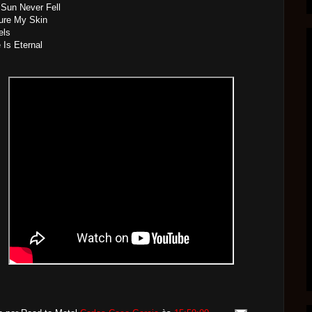
Sun Never Fell
ure My Skin
els
Is Eternal