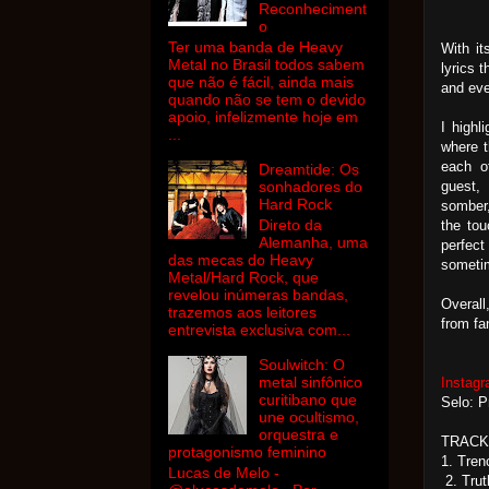
Reconheciment
o
Ter uma banda de Heavy
With it
Metal no Brasil todos sabem
lyrics 
que não é fácil, ainda mais
and ev
quando não se tem o devido
apoio, infelizmente hoje em
I highl
...
where 
each o
Dreamtide: Os
guest,
sonhadores do
Hard Rock
somber,
Direto da
the tou
Alemanha, uma
perfec
das mecas do Heavy
someti
Metal/Hard Rock, que
revelou inúmeras bandas,
Overall
trazemos aos leitores
from fa
entrevista exclusiva com...
Soulwitch: O
metal sinfônico
Instag
curitibano que
Selo: P
une ocultismo,
orquestra e
TRACK
protagonismo feminino
1. Tre
Lucas de Melo -
2. Tru