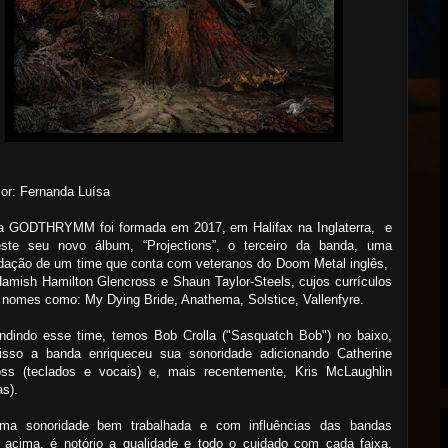
Por: Fernanda Luísa
a GODTHRYMM foi formada em 2017, em Halifax na Inglaterra, e
este seu novo álbum, “Projections”, o terceiro da banda, uma
idação de um time que conta com veteranos do Doom Metal inglês,
mish Hamilton Glencross e Shaun Taylor-Steels, cujos currículos
nomes como: My Dying Bride, Anathema, Solstice, Vallenfyre.
ndindo esse time, temos Bob Crolla ("Sasquatch Bob") no baixo,
isso a banda enriqueceu sua sonoridade adicionando Catherine
oss (teclados e vocais) e, mais recentemente, Kris McLaughlin
as).
a sonoridade bem trabalhada e com influências das bandas
s acima, é notório a qualidade e todo o cuidado com cada faixa,