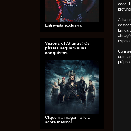
cada l
profund
A bate
destaca
Entrevista exclusiva!
brinda 
afinaçõ
esperam
Visions of Atlantis: Os
piratas seguem suas
Com se
conquistas
com as
próprio
Clique na imagem e leia
agora mesmo!