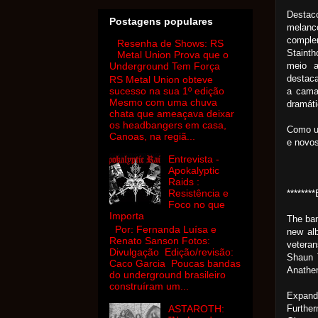
Desta
Postagens populares
melanc
comple
Resenha de Shows: RS
Stainth
Metal Union Prova que o
meio a
Underground Tem Força
destaca
RS Metal Union obteve
sucesso na sua 1º edição
a cama
Mesmo com uma chuva
dramáti
chata que ameaçava deixar
os headbangers em casa,
Como um
Canoas, na regiã...
e novo
Entrevista -
Apokalyptic
Raids :
Resistência e
******
Foco no que
Importa
The ba
Por: Fernanda Luísa e
new alb
Renato Sanson Fotos:
vetera
Divulgação Edição/revisão:
Shaun 
Caco Garcia Poucas bandas
Anathem
do underground brasileiro
construíram um...
Expand
Furthe
ASTAROTH: