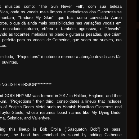
co músicas como: “The Sun Never Fell”, com sua beleza
ólica, onde os vocais mais limpos e melodiosos dos Glencross se
mentam; "Endure My Skin”, que traz como convidado Aaron
orpe, o que dá ainda mais possibilidades nas variações vocais em
 densidade soturna, etérea e também agressiva; e “Jewels”,
ndo as tocantes melodias no piano e guitarras pesadas, que criam
 perfeita para os vocais de Catherine, que soam ora suaves, ora
cos.
 todo, “Projections” é notório e merece a atenção devida aos fãs
s ouvintes.
**ENGLISH VERSION**********
nd GODTHRYMM was formed in 2017 in Halifax, England, and their
um, "Projections," their third, consolidates a lineup that includes
ns of English Doom Metal such as Hamish Hamilton Glencross and
Taylor-Steels, whose resumes boast names like My Dying Bride,
a, Solstice, and Vallenfyre.
ing this lineup is Bob Crolla ("Sasquatch Bob") on bass.
rmore, the band has enriched its sound by adding Catherine