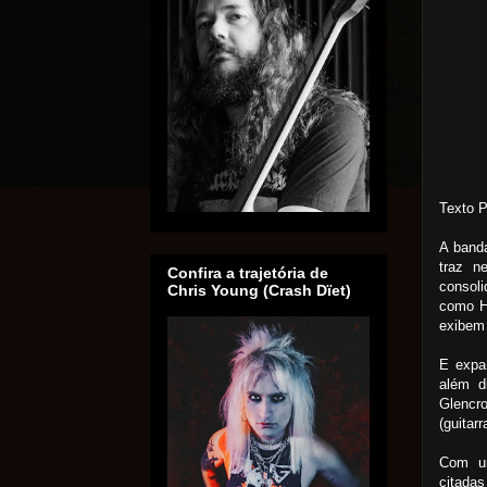
Texto 
A band
traz n
Confira a trajetória de
consol
Chris Young (Crash Dïet)
como Ha
exibem 
E expa
além d
Glencr
(guitarr
Com um
citada