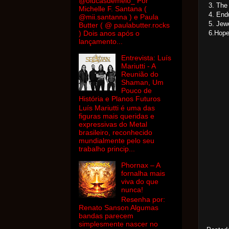
@olucasdemelo_ Por
3. The 
Michelle F. Santana (
4. End
@mii.santanna ) e Paula
5. Jew
Butter ( @ paulabutter.rocks
6.Hope 
) Dois anos após o
lançamento...
Entrevista: Luís
Mariutti - A
Reunião do
Shaman, Um
Pouco de
História e Planos Futuros
Luís Mariutti é uma das
figuras mais queridas e
expressivas do Metal
brasileiro, reconhecido
mundialmente pelo seu
trabalho princip...
Phornax – A
fornalha mais
viva do que
nunca!
Resenha por:
Renato Sanson Algumas
bandas parecem
simplesmente nascer no