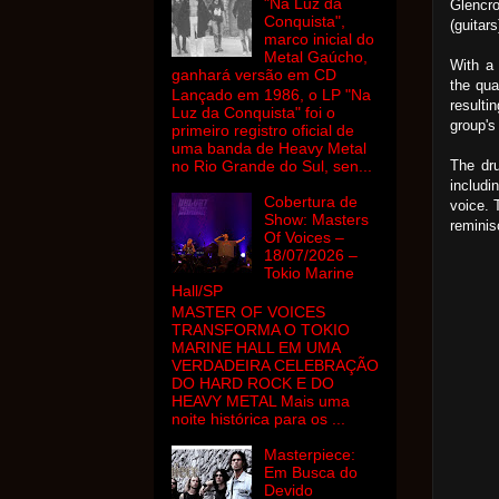
"Na Luz da
Glencr
Conquista",
(guitars
marco inicial do
Metal Gaúcho,
With a 
ganhará versão em CD
the qua
Lançado em 1986, o LP "Na
resulti
Luz da Conquista" foi o
group's
primeiro registro oficial de
uma banda de Heavy Metal
The dru
no Rio Grande do Sul, sen...
includi
Cobertura de
voice. 
Show: Masters
reminis
Of Voices –
18/07/2026 –
Tokio Marine
Hall/SP
MASTER OF VOICES
TRANSFORMA O TOKIO
MARINE HALL EM UMA
VERDADEIRA CELEBRAÇÃO
DO HARD ROCK E DO
HEAVY METAL Mais uma
noite histórica para os ...
Masterpiece:
Em Busca do
Devido