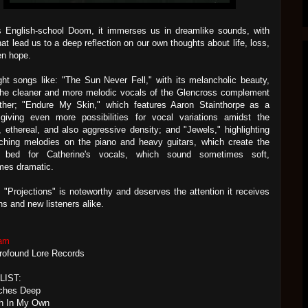
s English-school Doom, it immerses us in dreamlike sounds, with
that lead us to a deep reflection on our own thoughts about life, loss,
en hope.
ight songs like: "The Sun Never Fell," with its melancholic beauty,
the cleaner and more melodic vocals of the Glencross complement
ther; "Endure My Skin," which features Aaron Stainthorpe as a
 giving even more possibilities for vocal variations amidst the
 ethereal, and also aggressive density; and "Jewels," highlighting
ching melodies on the piano and heavy guitars, which create the
t bed for Catherine's vocals, which sound sometimes soft,
mes dramatic.
, "Projections" is noteworthy and deserves the attention it receives
ns and new listeners alike.
ram
rofound Lore Records
LIST:
nches Deep
th In My Own