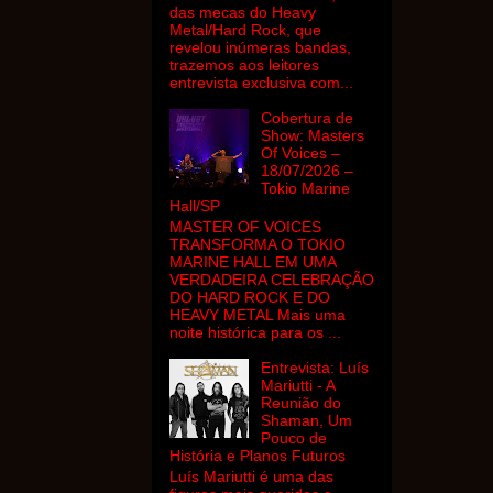
das mecas do Heavy
Metal/Hard Rock, que
revelou inúmeras bandas,
trazemos aos leitores
entrevista exclusiva com...
Cobertura de
Show: Masters
Of Voices –
18/07/2026 –
Tokio Marine
Hall/SP
MASTER OF VOICES
TRANSFORMA O TOKIO
MARINE HALL EM UMA
VERDADEIRA CELEBRAÇÃO
DO HARD ROCK E DO
HEAVY METAL Mais uma
noite histórica para os ...
Entrevista: Luís
Mariutti - A
Reunião do
Shaman, Um
Pouco de
História e Planos Futuros
Luís Mariutti é uma das