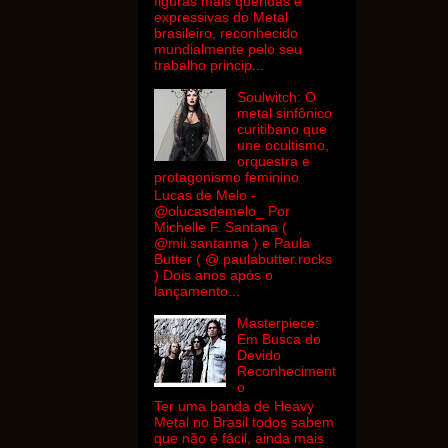
figuras mais queridas e
expressivas do Metal
brasileiro, reconhecido
mundialmente pelo seu
trabalho princip...
Soulwitch: O
metal sinfônico
curitibano que
une ocultismo,
orquestra e
protagonismo feminino
Lucas de Melo -
@olucasdemelo_ Por
Michelle F. Santana (
@mii.santanna ) e Paula
Butter ( @ paulabutter.rocks
) Dois anos após o
lançamento...
Masterpiece:
Em Busca do
Devido
Reconheciment
o
Ter uma banda de Heavy
Metal no Brasil todos sabem
que não é fácil, ainda mais