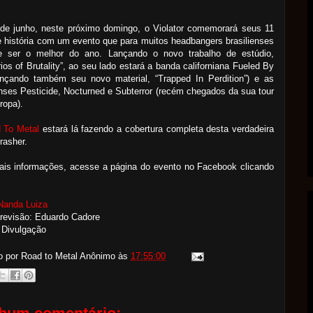
 de junho, neste próximo domingo, o Violator comemorará seus 11
 história com um evento que para muitos headbangers brasilienses
e ser o melhor do ano. Lançando o novo trabalho de estúdio,
ios of Brutality”, ao seu lado estará a banda californiana Fueled By
lançando também seu novo material, “Trapped In Perdition”) e as
enses Pesticide, Nocturned e Subterror (recém chegados da sua tour
ropa).
 To Metal
estará lá fazendo a cobertura completa desta verdadeira
hrasher.
ais informações, acesse a página do evento no Facebook clicando
Nanda Luiza
revisão: Eduardo Cadore
 Divulgação
o por Road to Metal
Anônimo
às
17:55:00