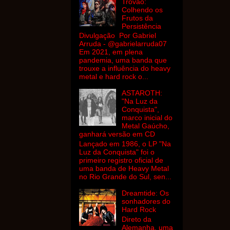
Trovão:
Colhendo os
Frutos da
Persistência
Divulgação Por Gabriel
Arruda - @gabrielarruda07
Em 2021, em plena
pandemia, uma banda que
trouxe a influência do heavy
metal e hard rock o...
ASTAROTH:
"Na Luz da
Conquista",
marco inicial do
Metal Gaúcho,
ganhará versão em CD
Lançado em 1986, o LP "Na
Luz da Conquista" foi o
primeiro registro oficial de
uma banda de Heavy Metal
no Rio Grande do Sul, sen...
Dreamtide: Os
sonhadores do
Hard Rock
Direto da
Alemanha, uma