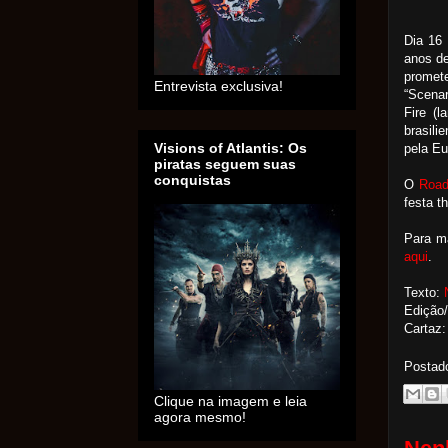
Dia 16
anos de
promet
Entrevista exclusiva!
“Scenar
Fire (
brasili
Visions of Atlantis: Os
pela Eu
piratas seguem suas
conquistas
O
Road
festa t
Para m
aqui
.
Texto:
Edição/
Cartaz:
Postad
Clique na imagem e leia
agora mesmo!