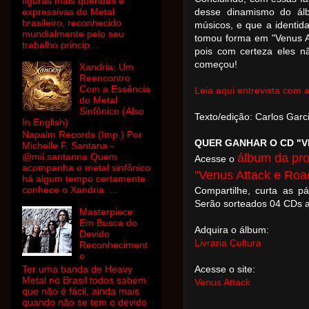
figuras mais queridas e
expressivas do Metal
desse dinamismo do álb
brasileiro, reconhecido
músicos, e que a identid
mundialmente pelo seu
tomou forma em "Venus At
trabalho princip...
pois com certeza eles n
começou!
Xandria: Um
Reencontro
Com a Essência
Leia aqui entrevista com 
do Metal
Sinfônico (Also
Texto/edição: Carlos Garc
In English)
Napalm Records (Imp.) Por
QUER GANHAR O CD "
Michelle F. Santana -
álbum da p
@mii.santanna Quem
Acesse o
acompanha o metal sinfônico
"Venus Attack e Roa
há algum tempo certamente
conhece o Xandria. ...
Compartilhe, curta as p
Serão sorteados 04 CDs 
Masterpiece:
Em Busca do
Adquira o álbum:
Devido
Livraria Cultura
Reconheciment
o
Ter uma banda de Heavy
Acesse o site:
Metal no Brasil todos sabem
Venus Attack
que não é fácil, ainda mais
quando não se tem o devido