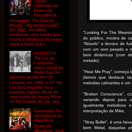
Trovão:
Colhendo os
Frutos da
Persistência
Divulgação Por Gabriel
Arruda - @gabrielarruda07
Em 2021, em plena
"Looking For The Meanin
pandemia, uma banda que
do público, mostra de c
trouxe a influência do heavy
"filósofo" e técnico de f
metal e hard rock o...
com um som pesado e mo
ASTAROTH:
bem dinâmicas (com dir
"Na Luz da
metade);
Conquista",
marco inicial do
"Hear Me Pray", começa be
Metal Gaúcho,
ganhará versão em CD
(temos que destacar ta
Lançado em 1986, o LP "Na
melodias cativantes e um
Luz da Conquista" foi o
primeiro registro oficial de
"Broken Conscience", c
uma banda de Heavy Metal
variando depois para 
no Rio Grande do Sul, sen...
igualmente melodioso 
Dreamtide: Os
interpretação de Mike;
sonhadores do
Hard Rock
"Stray Bullet", é uma faix
Direto da
bem Metal, daquelas pr
Alemanha, uma