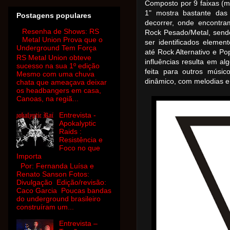
Composto por 9 faixas (m
1" mostra bastante das
Postagens populares
decorrer, onde encontr
Resenha de Shows: RS
Rock Pesado/Metal, send
Metal Union Prova que o
ser identificados eleme
Underground Tem Força
até Rock Alternativo e P
RS Metal Union obteve
influências resulta em a
sucesso na sua 1º edição
feita para outros músic
Mesmo com uma chuva
dinâmico, com melodias e
chata que ameaçava deixar
os headbangers em casa,
Canoas, na regiã...
Entrevista -
Apokalyptic
Raids :
Resistência e
Foco no que
Importa
Por: Fernanda Luísa e
Renato Sanson Fotos:
Divulgação Edição/revisão:
Caco Garcia Poucas bandas
do underground brasileiro
construíram um...
Entrevista –