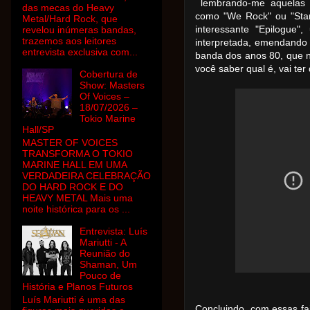
lembrando-me aquelas tr
das mecas do Heavy
como "We Rock" ou "Sta
Metal/Hard Rock, que
revelou inúmeras bandas,
interessante "Epilogue
trazemos aos leitores
interpretada, emendando
entrevista exclusiva com...
banda dos anos 80, que nã
você saber qual é, vai ter
Cobertura de
Show: Masters
Of Voices –
18/07/2026 –
Tokio Marine
Hall/SP
MASTER OF VOICES
TRANSFORMA O TOKIO
MARINE HALL EM UMA
VERDADEIRA CELEBRAÇÃO
DO HARD ROCK E DO
HEAVY METAL Mais uma
noite histórica para os ...
Entrevista: Luís
Mariutti - A
Reunião do
Shaman, Um
Pouco de
História e Planos Futuros
Luís Mariutti é uma das
Concluindo, com essas fai