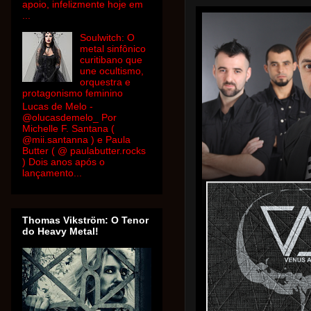
apoio, infelizmente hoje em
...
Soulwitch: O
metal sinfônico
curitibano que
une ocultismo,
orquestra e
protagonismo feminino
Lucas de Melo -
@olucasdemelo_ Por
Michelle F. Santana (
@mii.santanna ) e Paula
Butter ( @ paulabutter.rocks
) Dois anos após o
lançamento...
Thomas Vikström: O Tenor
do Heavy Metal!