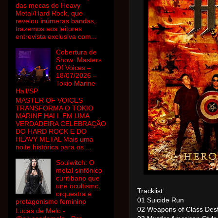
das mecas do Heavy
Metal/Hard Rock, que
revelou inúmeras bandas,
trazemos aos leitores
entrevista exclusiva com...
Cobertura de
Show: Masters
Of Voices –
18/07/2026 –
Tokio Marine
Hall/SP
MASTER OF VOICES
TRANSFORMA O TOKIO
MARINE HALL EM UMA
VERDADEIRA CELEBRAÇÃO
DO HARD ROCK E DO
HEAVY METAL Mais uma
noite histórica para os ...
Soulwitch: O
metal sinfônico
curitibano que
une ocultismo,
Tracklist:
orquestra e
01 Suicide Run
protagonismo feminino
02 Weapons of Class Dest
Lucas de Melo -