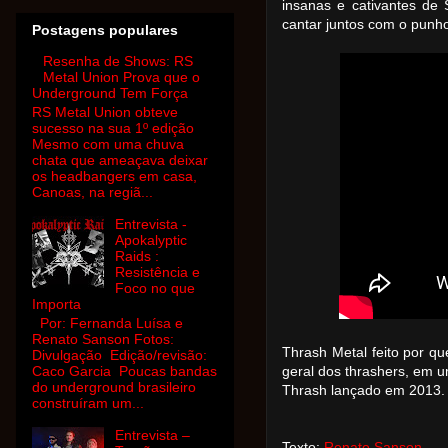
insanas e cativantes de
cantar juntos com o punho
Postagens populares
Resenha de Shows: RS
Metal Union Prova que o
Underground Tem Força
RS Metal Union obteve
sucesso na sua 1º edição
Mesmo com uma chuva
chata que ameaçava deixar
os headbangers em casa,
Canoas, na regiã...
Entrevista -
Apokalyptic
Raids :
Resistência e
Foco no que
Importa
Por: Fernanda Luísa e
Renato Sanson Fotos:
Thrash Metal feito por q
Divulgação Edição/revisão:
Caco Garcia Poucas bandas
geral dos thrashers, em u
do underground brasileiro
Thrash lançado em 2013.
construíram um...
Entrevista –
Texto:
Renato Sanson