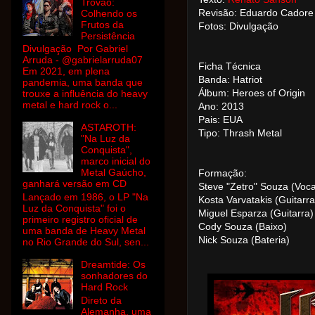
Trovão:
Revisão: Eduardo Cadore
Colhendo os
Frutos da
Fotos: Divulgação
Persistência
Divulgação Por Gabriel
Arruda - @gabrielarruda07
Ficha Técnica
Em 2021, em plena
Banda: Hatriot
pandemia, uma banda que
Álbum: Heroes of Origin
trouxe a influência do heavy
metal e hard rock o...
Ano: 2013
Pais: EUA
ASTAROTH:
Tipo: Thrash Metal
"Na Luz da
Conquista",
marco inicial do
Metal Gaúcho,
Formação:
ganhará versão em CD
Steve "Zetro" Souza (Voca
Lançado em 1986, o LP "Na
Kosta Varvatakis (Guitarra
Luz da Conquista" foi o
Miguel Esparza (Guitarra)
primeiro registro oficial de
Cody Souza (Baixo)
uma banda de Heavy Metal
Nick Souza (Bateria)
no Rio Grande do Sul, sen...
Dreamtide: Os
sonhadores do
Hard Rock
Direto da
Alemanha, uma