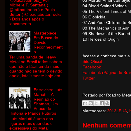
@olucasdemelo_ Por
03 Murder American Style
Michelle F. Santana (
04 Blood Stained Wings
@mii.santanna ) e Paula
05 The Violent Times of 
Butter ( @ paulabutter.rocks
06 Globicidal
) Dois anos após o
07 And Your Children to
lançamento...
08 The Mechanics of Annih
Masterpiece:
09 Shadows of the Buried
Em Busca do
10 Heroes of Origin
Devido
Reconheciment
o
Acesse e conheça mais a
Ter uma banda de Heavy
Site Oficial
Metal no Brasil todos sabem
que não é fácil, ainda mais
Facebook
quando não se tem o devido
Facebook (Página do Bras
apoio, infelizmente hoje em
Twitter
...
Entrevista: Luís
Mariutti - A
Postado por Road to Met
Reunião do
Shaman, Um
Pouco de
Marcadores:
2013
,
EUA
,
H
História e Planos Futuros
Luís Mariutti é uma das
figuras mais queridas e
Nenhum coment
expressivas do Metal