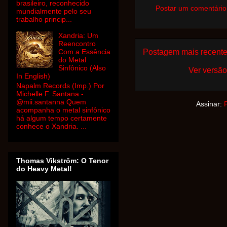
brasileiro, reconhecido
Postar um comentário
mundialmente pelo seu
trabalho princip...
Xandria: Um
Reencontro
Postagem mais recent
Com a Essência
do Metal
Sinfônico (Also
Ver versão
In English)
Napalm Records (Imp.) Por
Michelle F. Santana -
@mii.santanna Quem
Assinar:
acompanha o metal sinfônico
há algum tempo certamente
conhece o Xandria. ...
Thomas Vikström: O Tenor
do Heavy Metal!