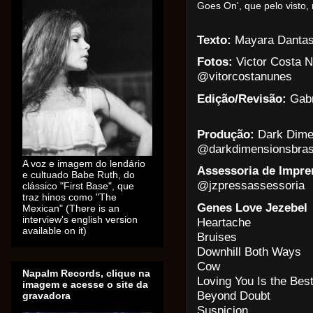
Goes On', que pelo visto,
Texto: 
Mayara Dantas
Fotos: 
Victor Costa N
@vitorcostanunes
Edição/Revisão: 
Gabr
Produção: 
Dark Dimen
@darkdimensionsbras
A voz e imagem do lendário
Assessoria de Impre
e cultuado Babe Ruth, do
@jzpressassessoria
clássico "First Base", que
traz hinos como "The
Genes Love Jezebel 
Mexican" (There is an
interview's english version
Heartache
available on it)
Bruises
Downhill Both Ways
Cow
Napalm Records, clique na
Loving You Is the Be
imagem e acesse o site da
Beyond Doubt
gravadora
Suspicion