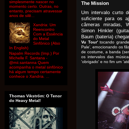
simplesmente nascer no
The Mission
momento certo. Outras, no
entanto, precisam atravessar
Um intervalo curto d
anos de silê...
suficiente para os a
câmeras miradas, Wa
Xandria: Um
Reencontro
Simon Hinkler (guita
Com a Essência
Baum (bateria) chega
do Metal
Vu Tour'
 tocando grande
Sinfônico (Also
Pale’, emocionando os fãs
In English)
de costume, a banda (semp
Napalm Records (Imp.) Por
os intervalos das músic
Michelle F. Santana -
'obrigado' e no fim um 'at
@mii.santanna Quem
acompanha o metal sinfônico
há algum tempo certamente
conhece o Xandria. ...
Thomas Vikström: O Tenor
do Heavy Metal!