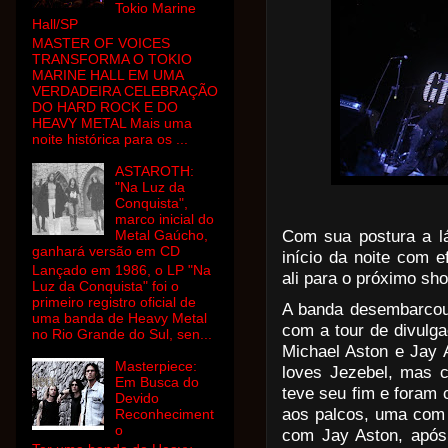
Tokio Marine
Hall/SP
MASTER OF VOICES
TRANSFORMA O TOKIO
MARINE HALL EM UMA
VERDADEIRA CELEBRAÇÃO
DO HARD ROCK E DO
HEAVY METAL Mais uma
noite histórica para os ...
ASTAROTH:
"Na Luz da
Conquista",
marco inicial do
Com sua postura a l
Metal Gaúcho,
ganhará versão em CD
início da noite com e
Lançado em 1986, o LP "Na
ali para o próximo sho
Luz da Conquista" foi o
primeiro registro oficial de
A banda desembarcou 
uma banda de Heavy Metal
com a tour de divulga
no Rio Grande do Sul, sen...
Michael Aston e Jay 
Masterpiece:
loves Jezebel, mas c
Em Busca do
teve seu fim e foram 
Devido
aos palcos, uma com 
Reconheciment
o
com Jay Aston, após