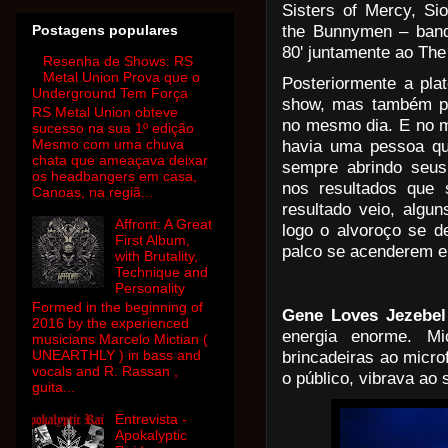
Sisters of Mercy, Si
the Bunnymen – band
Postagens populares
80' juntamente ao The
Resenha de Shows: RS
Metal Union Prova que o
Posteriormente a plat
Underground Tem Força
show, mas também pel
RS Metal Union obteve
no mesmo dia. E no m
sucesso na sua 1º edição
Mesmo com uma chuva
havia uma pessoa que
chata que ameaçava deixar
sempre abrindo seus
os headbangers em casa,
nos resultados que 
Canoas, na regiã...
resultado veio, algu
Affront: A Great
logo o alvoroço se de
First Album,
palco se acenderem e 
with Brutality,
Technique and
Personality
Formed in the beginning of
Gene Loves Jezebel
2016 by the experienced
energia enorme. M
musicians Marcelo Mictian (
UNEARTHLY ) in bass and
brincadeiras ao micro
vocals and R. Rassan ,
o público, vibrava ao 
guita...
Entrevista -
Apokalyptic