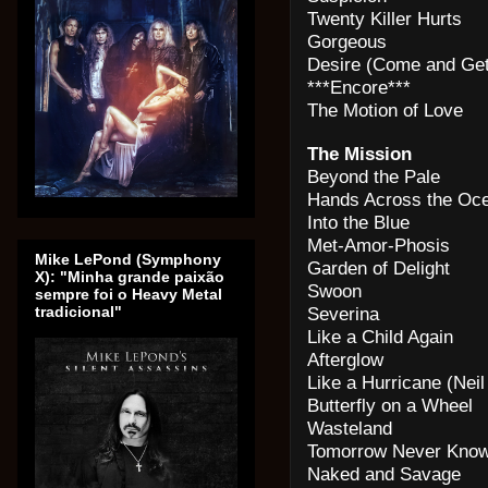
Twenty Killer Hurts
Gorgeous
Desire (Come and Get 
***Encore***
The Motion of Love 
The Mission
Beyond the Pale
Hands Across the Oc
Into the Blue
Met-Amor-Phosis
Mike LePond (Symphony
Garden of Delight 
X): "Minha grande paixão
Swoon
sempre foi o Heavy Metal
tradicional"
Severina
Like a Child Again
Afterglow
Like a Hurricane (Nei
Butterfly on a Wheel
Wasteland 
Tomorrow Never Knows
Naked and Savage