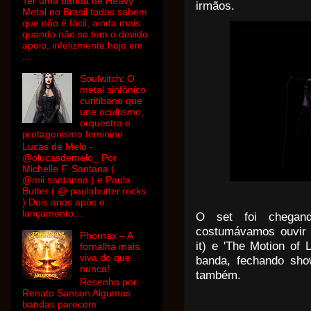
Ter uma banda de Heavy
irmãos.
Metal no Brasil todos sabem
que não é fácil, ainda mais
quando não se tem o devido
apoio, infelizmente hoje em
...
Soulwitch: O
metal sinfônico
curitibano que
une ocultismo,
orquestra e
protagonismo feminino
Lucas de Melo -
@olucasdemelo_ Por
Michelle F. Santana (
@mii.santanna ) e Paula
Butter ( @ paulabutter.rocks
) Dois anos após o
lançamento...
O set foi chegan
costumávamos ouvir n
Phornax – A
it) e 'The Motion of 
fornalha mais
viva do que
banda, fechando sho
nunca!
também.
Resenha por:
Renato Sanson Algumas
bandas parecem