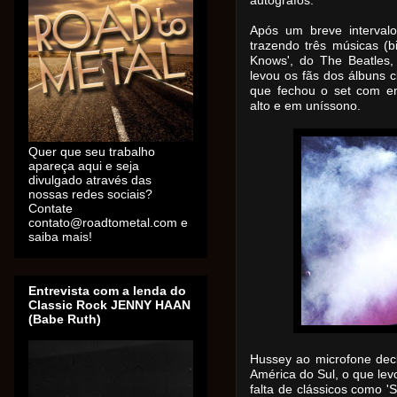
autógrafos.
Após um breve intervalo
trazendo três músicas (
Knows', do The Beatles,
levou os fãs dos álbuns cl
que fechou o set com en
alto e em uníssono.
Quer que seu trabalho
apareça aqui e seja
divulgado através das
nossas redes sociais?
Contate
contato@roadtometal.com e
saiba mais!
Entrevista com a lenda do
Classic Rock JENNY HAAN
(Babe Ruth)
Hussey ao microfone decl
América do Sul, o que lev
falta de clássicos como 'S