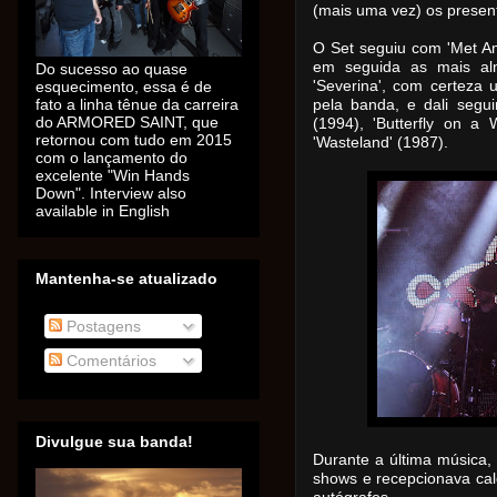
(mais uma vez) os presen
O Set seguiu com 'Met Amo
em seguida as mais alm
Do sucesso ao quase
esquecimento, essa é de
'Severina', com certeza 
fato a linha tênue da carreira
pela banda, e dali segui
do ARMORED SAINT, que
(1994), 'Butterfly on a
retornou com tudo em 2015
'Wasteland' (1987).
com o lançamento do
excelente "Win Hands
Down". Interview also
available in English
Mantenha-se atualizado
Postagens
Comentários
Divulgue sua banda!
Durante a última música,
shows e recepcionava calo