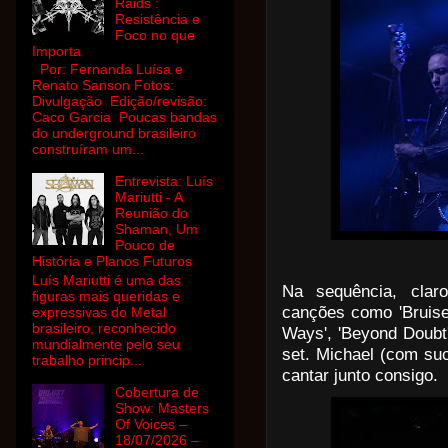
Raids :
Resistência e
Foco no que
Importa
Por: Fernanda Luísa e
Renato Sanson Fotos:
Divulgação Edição/revisão:
Caco Garcia Poucas bandas
do underground brasileiro
construíram um...
Entrevista: Luís
Mariutti - A
Reunião do
Shaman, Um
Pouco de
História e Planos Futuros
Luís Mariutti é uma das
Na sequência, claro
figuras mais queridas e
canções como 'Bruises
expressivas do Metal
brasileiro, reconhecido
Ways', 'Beyond Doubt'
mundialmente pelo seu
set. Michael (com suc
trabalho princip...
cantar junto consigo.
Cobertura de
Show: Masters
Of Voices –
18/07/2026 –