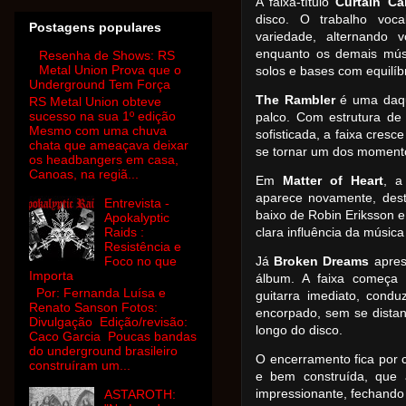
A faixa-título
Curtain Cal
disco. O trabalho voc
Postagens populares
variedade, alternando 
enquanto os demais mús
Resenha de Shows: RS
Metal Union Prova que o
solos e bases com equilíb
Underground Tem Força
The Rambler
é uma daqu
RS Metal Union obteve
sucesso na sua 1º edição
palco. Com estrutura de
Mesmo com uma chuva
sofisticada, a faixa cresc
chata que ameaçava deixar
se tornar um dos moment
os headbangers em casa,
Canoas, na regiã...
Em
Matter of Heart
, a
aparece novamente, des
Entrevista -
baixo de Robin Eriksson e
Apokalyptic
Raids :
clara influência da músic
Resistência e
Foco no que
Já
Broken Dreams
apres
Importa
álbum. A faixa começa
Por: Fernanda Luísa e
guitarra imediato, cond
Renato Sanson Fotos:
encorpado, sem se distan
Divulgação Edição/revisão:
longo do disco.
Caco Garcia Poucas bandas
do underground brasileiro
O encerramento fica por
construíram um...
e bem construída, que 
impressionante, fechando 
ASTAROTH: