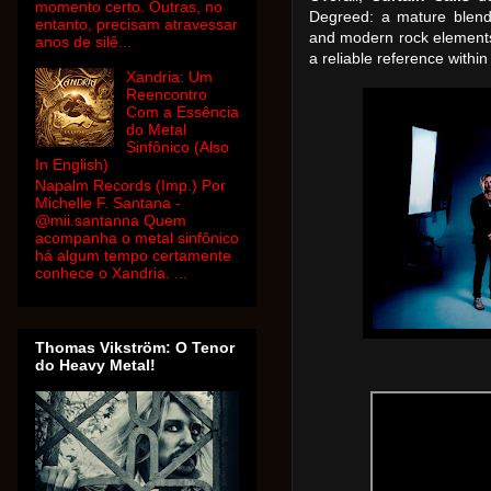
momento certo. Outras, no
Degreed: a mature blend 
entanto, precisam atravessar
and modern rock elements,
anos de silê...
a reliable reference withi
Xandria: Um
Reencontro
Com a Essência
do Metal
Sinfônico (Also
In English)
Napalm Records (Imp.) Por
Michelle F. Santana -
@mii.santanna Quem
acompanha o metal sinfônico
há algum tempo certamente
conhece o Xandria. ...
Thomas Vikström: O Tenor
do Heavy Metal!