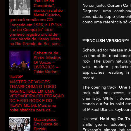
"Na Luz da
No conjunto,
Curtain Cal
Conquista",
marco inicial do
Degreed: uma combinaç
Metal Gaúcho,
sonoridade pop e elemen
ganhará versão em CD
como uma referência sólid
Lançado em 1986, o LP "Na
Luz da Conquista" foi o
primeiro registro oficial de
uma banda de Heavy Metal
***ENGLISH VERSION***
no Rio Grande do Sul, sen...
Scheduled for release in A
Cobertura de
as one of the most consi
Show: Masters
rock. The album naturally
Of Voices –
with modern productio
18/07/2026 –
Tokio Marine
approaches, resulting in
Hall/SP
record.
MASTER OF VOICES
TRANSFORMA O TOKIO
The opening track,
One H
MARINE HALL EM UMA
rock with no excess, im
VERDADEIRA CELEBRAÇÃO
chemistry. While it doesn
DO HARD ROCK E DO
stands out for its solid 
HEAVY METAL Mais uma
of Mikael Blanc’s keyboard
noite histórica para os ...
Up next,
Holding On To
Masterpiece:
Em Busca do
shifts gears, adopting
Devido
Eriksson’s almost industr