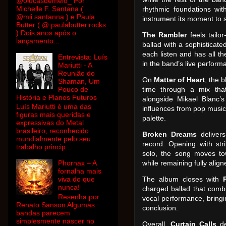
@olucasdemelo_ Por
Michelle F. Santana (
rhythmic foundations wi
@mii.santanna ) e Paula
instrument its moment to 
Butter ( @ paulabutter.rocks
) Dois anos após o
The Rambler
feels tailor
lançamento...
ballad with a sophisticat
each listen and has all 
Entrevista: Luís
in the band’s live perform
Mariutti - A
Reunião do
On
Matter of Heart
, the 
Shaman, Um
Pouco de
time through a mix that
História e Planos Futuros
alongside Mikael Blanc’s
Luís Mariutti é uma das
influences from pop music
figuras mais queridas e
palette.
expressivas do Metal
brasileiro, reconhecido
Broken Dreams
deliver
mundialmente pelo seu
record. Opening with st
trabalho princip...
solo, the song moves t
Phornax – A
while remaining fully alig
fornalha mais
viva do que
The album closes with
nunca!
charged ballad that combi
Resenha por:
vocal performance, bringin
Renato Sanson Algumas
conclusion.
bandas parecem
simplesmente nascer no
Overall,
Curtain Calls
de