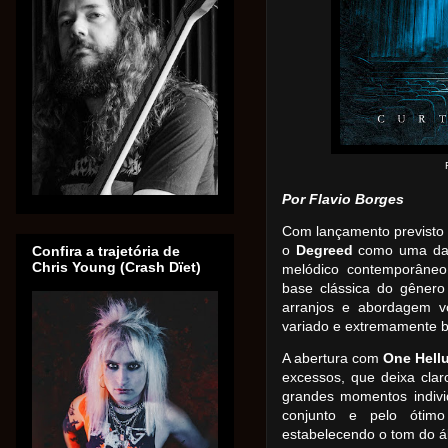
Por Flavio Borges
Com lançamento previsto 
o
Degreed
como uma das 
Confira a trajetória de
Chris Young (Crash Dïet)
melódico contemporâneo
base clássica do gêner
arranjos e abordagem v
variado e extremamente 
A abertura com
One Hell
excessos, que deixa cl
grandes momentos individ
conjunto e pelo ótim
estabelecendo o tom do á