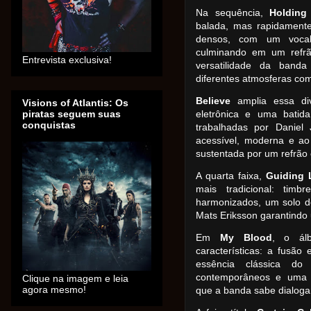
Na sequência,
Holding
balada, mas rapidament
densos, com um vocal 
culminando em um refrão
Entrevista exclusiva!
versatilidade da banda
diferentes atmosferas co
Believe
amplia essa div
Visions of Atlantis: Os
piratas seguem suas
eletrônica e uma batid
conquistas
trabalhadas por Daniel
acessível, moderna e a
sustentada por um refrão 
A quarta faixa,
Guiding 
mais tradicional: timb
harmonizados, um solo de
Mats Eriksson garantindo 
Em
My Blood
, o ál
características: a fusão
essência clássica do
contemporâneos e uma a
Clique na imagem e leia
agora mesmo!
que a banda sabe dialoga