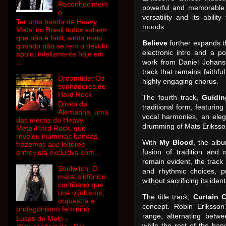
Reconheciment
powerful and memorable 
o
versatility and its abili
Ter uma banda de Heavy
moods.
Metal no Brasil todos sabem
que não é fácil, ainda mais
Believe
further expands t
quando não se tem o devido
electronic intro and a po
apoio, infelizmente hoje em
...
work from Daniel Johans
track that remains faithfu
Dreamtide: Os
highly engaging chorus.
sonhadores do
Hard Rock
The fourth track,
Guidin
Direto da
traditional form, featuring
Alemanha, uma
vocal harmonies, an eleg
das mecas do Heavy
drumming of Mats Eriksson
Metal/Hard Rock, que
revelou inúmeras bandas,
With
My Blood
, the albu
trazemos aos leitores
fusion of tradition and 
entrevista exclusiva com...
remain evident, the track
Soulwitch: O
and rhythmic choices, pr
metal sinfônico
without sacrificing its identi
curitibano que
une ocultismo,
The title track,
Curtain C
orquestra e
concept. Robin Eriksson
protagonismo feminino
range, alternating betwee
Lucas de Melo -
while the rest of the ba