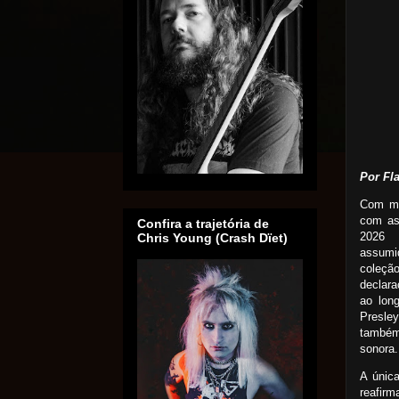
Por Fl
Com ma
com as
Confira a trajetória de
2026 
Chris Young (Crash Dïet)
assumi
coleção
declara
ao lon
Presle
também
sonora.
A únic
reafirm