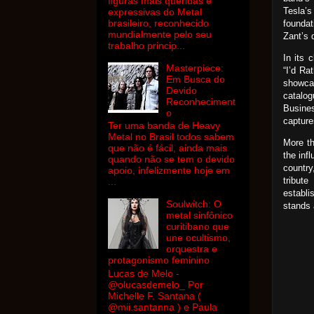
figuras mais queridas e
Tesla’s
expressivas do Metal
brasileiro, reconhecido
foundat
mundialmente pelo seu
Zant’s d
trabalho princip...
In its 
Masterpiece:
“I’d Ra
Em Busca do
showca
Devido
catalo
Reconheciment
Busines
o
capture
Ter uma banda de Heavy
Metal no Brasil todos sabem
More th
que não é fácil, ainda mais
the inf
quando não se tem o devido
countr
apoio, infelizmente hoje em
tribute
...
establi
Soulwitch: O
stands 
metal sinfônico
curitibano que
une ocultismo,
orquestra e
protagonismo feminino
Lucas de Melo -
@olucasdemelo_ Por
Michelle F. Santana (
@mii.santanna ) e Paula