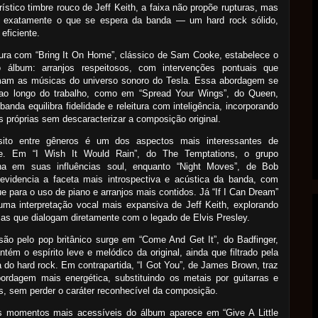
rístico timbre rouco de Jeff Keith, a faixa não propõe rupturas, mas
a exatamente o que se espera da banda — um hard rock sólido,
 eficiente.
ura com “Bring It On Home”, clássico de Sam Cooke, estabelece o
 álbum: arranjos respeitosos, com intervenções pontuais que
mam as músicas do universo sonoro do Tesla. Essa abordagem se
 ao longo do trabalho, como em “Spread Your Wings”, do Queen,
banda equilibra fidelidade e releitura com inteligência, incorporando
 próprias sem descaracterizar a composição original.
sito entre gêneros é um dos aspectos mais interessantes de
. Em “I Wish It Would Rain”, do The Temptations, o grupo
ha em suas influências soul, enquanto “Night Moves”, de Bob
 evidencia a faceta mais introspectiva e acústica da banda, com
e para o uso de piano e arranjos mais contidos. Já “If I Can Dream”
uma interpretação vocal mais expansiva de Jeff Keith, explorando
as que dialogam diretamente com o legado de Elvis Presley.
são pelo pop britânico surge em “Come And Get It”, do Badfinger,
tém o espírito leve e melódico da original, ainda que filtrado pela
a do hard rock. Em contrapartida, “I Got You”, de James Brown, traz
ordagem mais energética, substituindo os metais por guitarras e
s, sem perder o caráter reconhecível da composição.
 momentos mais acessíveis do álbum aparece em “Give A Little