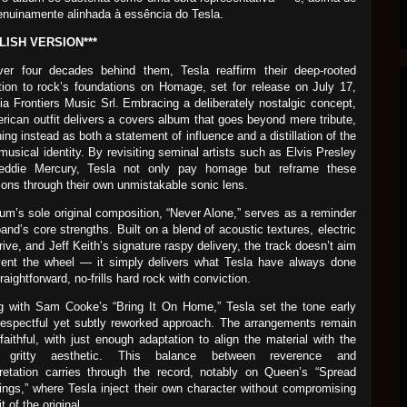
enuinamente alinhada à essência do Tesla.
LISH VERSION***
ver four decades behind them, Tesla reaffirm their deep-rooted
ion to rock’s foundations on Homage, set for release on July 17,
ia Frontiers Music Srl. Embracing a deliberately nostalgic concept,
rican outfit delivers a covers album that goes beyond mere tribute,
ning instead as both a statement of influence and a distillation of the
musical identity. By revisiting seminal artists such as Elvis Presley
eddie Mercury, Tesla not only pay homage but reframe these
tions through their own unmistakable sonic lens.
um’s sole original composition, “Never Alone,” serves as a reminder
band’s core strengths. Built on a blend of acoustic textures, electric
drive, and Jeff Keith’s signature raspy delivery, the track doesn’t aim
vent the wheel — it simply delivers what Tesla have always done
raightforward, no-frills hard rock with conviction.
g with Sam Cooke’s “Bring It On Home,” Tesla set the tone early
respectful yet subtly reworked approach. The arrangements remain
 faithful, with just enough adaptation to align the material with the
s gritty aesthetic. This balance between reverence and
pretation carries through the record, notably on Queen’s “Spread
ngs,” where Tesla inject their own character without compromising
it of the original.