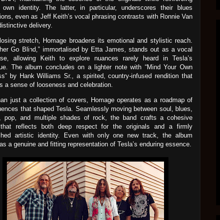
 own identity. The latter, in particular, underscores their blues
ions, even as Jeff Keith’s vocal phrasing contrasts with Ronnie Van
istinctive delivery.
closing stretch, Homage broadens its emotional and stylistic reach.
ther Go Blind,” immortalised by Etta James, stands out as a vocal
se, allowing Keith to explore nuances rarely heard in Tesla’s
gue. The album concludes on a lighter note with “Mind Your Own
s” by Hank Williams Sr., a spirited, country-infused rendition that
s a sense of looseness and celebration.
an just a collection of covers, Homage operates as a roadmap of
luences that shaped Tesla. Seamlessly moving between soul, blues,
y, pop, and multiple shades of rock, the band crafts a cohesive
 that reflects both deep respect for the originals and a firmly
shed artistic identity. Even with only one new track, the album
as a genuine and fitting representation of Tesla’s enduring essence.