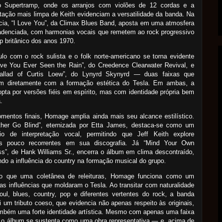
do Supertramp, onde os arranjos com violões de 12 cordas e a
etação mais limpa de Keith evidenciam a versatilidade da banda. Na
ia, “I Love You”, da Climax Blues Band, aposta em uma atmosfera
adenciada, com harmonias vocais que remetem ao rock progressivo
p britânico dos anos 1970.
lo com o rock sulista e o folk norte-americano se torna evidente
ve You Ever Seen the Rain”, do Creedence Clearwater Revival, e
allad of Curtis Loew”, do Lynyrd Skynyrd — duas faixas que
am diretamente com a formação estética do Tesla. Em ambas, a
pta por versões fiéis em espírito, mas com identidade própria bem
.
entos finais, Homage amplia ainda mais seu alcance estilístico.
ather Go Blind”, eternizada por Etta James, destaca-se como um
cio de interpretação vocal, permitindo que Jeff Keith explore
s pouco recorrentes em sua discografia. Já “Mind Your Own
s”, de Hank Williams Sr., encerra o álbum em clima descontraído,
ndo a influência do country na formação musical do grupo.
o que uma coletânea de releituras, Homage funciona como um
s influências que moldaram o Tesla. Ao transitar com naturalidade
oul, blues, country, pop e diferentes vertentes do rock, a banda
i um tributo coeso, que evidencia não apenas respeito às originais,
mbém uma forte identidade artística. Mesmo com apenas uma faixa
, o álbum se sustenta como uma obra representativa — e, acima de