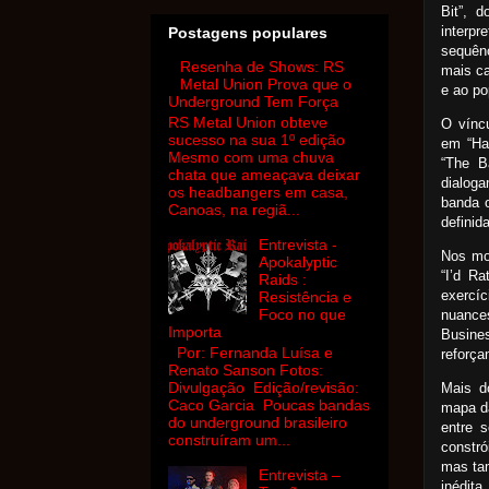
Bit”, 
interpr
Postagens populares
sequênc
Resenha de Shows: RS
mais c
Metal Union Prova que o
e ao po
Underground Tem Força
RS Metal Union obteve
O víncu
sucesso na sua 1º edição
em “Ha
Mesmo com uma chuva
“The B
chata que ameaçava deixar
dialog
os headbangers em casa,
banda o
Canoas, na regiã...
definida
Entrevista -
Nos mom
Apokalyptic
“I’d R
Raids :
exercí
Resistência e
Foco no que
nuance
Importa
Busines
Por: Fernanda Luísa e
reforça
Renato Sanson Fotos:
Divulgação Edição/revisão:
Mais d
Caco Garcia Poucas bandas
mapa da
do underground brasileiro
entre s
construíram um...
constró
mas ta
Entrevista –
inédita