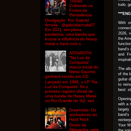
Trovão:
tudo, g
Colhendo os
Frutos da
***ENG
Persistência
Divulgação Por Gabriel
With o
Arruda - @gabrielarruda07
connect
Em 2021, em plena
2026, v
pandemia, uma banda que
the Ame
trouxe a influência do heavy
metal e hard rock o...
functio
band’s 
ASTAROTH:
and Fr
"Na Luz da
inspira
Conquista",
marco inicial do
The alb
Metal Gaúcho,
of the 
ganhará versão em CD
guitar 
Lançado em 1986, o LP "Na
to rein
Luz da Conquista" foi o
best: st
primeiro registro oficial de
uma banda de Heavy Metal
Openin
no Rio Grande do Sul, sen...
with a 
largely
Dreamtide: Os
band’
sonhadores do
Hard Rock
reinter
Direto da
Your Wi
Alemanha, uma
the spir