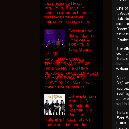
das mecas do Heavy
Metal/Hard Rock, que
One of 
revelou inúmeras bandas,
It Woul
trazemos aos leitores
Bob Seg
entrevista exclusiva com...
side, 
Dream,
Cobertura de
navigat
Show: Masters
Presley
Of Voices –
18/07/2026 –
The alb
Tokio Marine
Get It,
Hall/SP
Tesla’s
MASTER OF VOICES
burst 
TRANSFORMA O TOKIO
MARINE HALL EM UMA
without
VERDADEIRA CELEBRAÇÃO
DO HARD ROCK E DO
A parti
HEAVY METAL Mais uma
Bit,” w
noite histórica para os ...
approac
You” b
Entrevista: Luís
atmosp
Mariutti - A
sophist
Reunião do
Shaman, Um
Tesla’s
Pouco de
Ever S
História e Planos Futuros
Curtis 
Luís Mariutti é uma das
band’s 