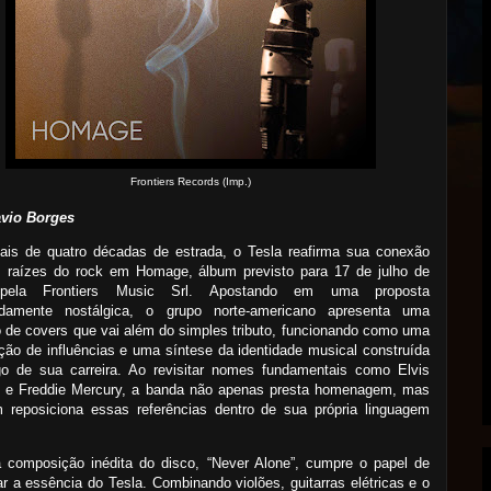
Frontiers Records (Imp.)
avio Borges
is de quatro décadas de estrada, o Tesla reafirma sua conexão
 raízes do rock em Homage, álbum previsto para 17 de julho de
pela Frontiers Music Srl. Apostando em uma proposta
damente nostálgica, o grupo norte-americano apresenta uma
 de covers que vai além do simples tributo, funcionando como uma
ção de influências e uma síntese da identidade musical construída
go de sua carreira. Ao revisitar nomes fundamentais como Elvis
y e Freddie Mercury, a banda não apenas presta homenagem, mas
 reposiciona essas referências dentro de sua própria linguagem
a composição inédita do disco, “Never Alone”, cumpre o papel de
ar a essência do Tesla. Combinando violões, guitarras elétricas e o