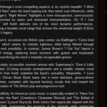
Homage’s most compelling aspects is its stylistic breadth. “I Wish
d Rain” sees the band tapping into their latent soul influences, while
er’s “Night Moves” highlights a more introspective, semi-acoustic
enriched by piano and restrained instrumentation. On “If I Can
” Jeff Keith delivers one of his most dynamic performances,
ing a broader vocal range that echoes the emotional weight of Elvis
’s legacy.
um’s excursion into British pop comes via Badfinger’s “Come And
” which retains its melodic lightness while being filtered through
 rock sensibility. In contrast, James Brown’s “I Got You” injects a
of energy, replacing brass sections with guitars and keyboards
 sacrificing the track’s instantly recognisable groove.
cularly accessible moment arrives with Supertramp’s “Give A Little
here 12-string acoustic arrangements and a notably cleaner vocal
h from Keith underline the band’s versatility. Meanwhile, “I Love
y Climax Blues Band leans into a more laid-back, groove-driven
here, complete with layered backing vocals that nod toward the
ication of ’70s British pop and progressive rock.
 affinity for American roots music is especially evident in “Have You
een the Rain” (Creedence Clearwater Revival) and “The Ballad of
Loew” (Lynyrd Skynyrd). Both tracks feel organically aligned with the
DNA, maintaining the essence of the originals while reinforcing