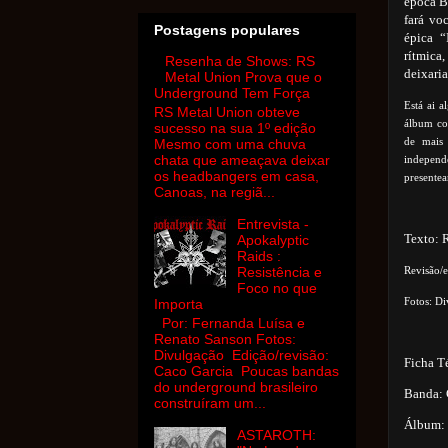
época B
fará vo
Postagens populares
épica “
rítmica
Resenha de Shows: RS
deixari
Metal Union Prova que o
Underground Tem Força
Está ai 
RS Metal Union obteve
álbum com
sucesso na sua 1º edição
de mais
Mesmo com uma chuva
chata que ameaçava deixar
indepen
os headbangers em casa,
presentea
Canoas, na regiã...
Entrevista -
Texto: 
Apokalyptic
Raids :
Revisão/
Resistência e
Foco no que
Fotos: D
Importa
Por: Fernanda Luísa e
Renato Sanson Fotos:
Divulgação Edição/revisão:
Ficha T
Caco Garcia Poucas bandas
do underground brasileiro
Banda: 
construíram um...
Álbum:
ASTAROTH: