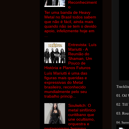
Reconheciment
o
Ter uma banda de Heavy
Metal no Brasil todos sabem
que não é fácil, ainda mais
quando não se tem o devido
apoio, infelizmente hoje em
...
Entrevista: Luís
Mariutti - A
Reunião do
Shaman, Um
Pouco de
História e Planos Futuros
Luís Mariutti é uma das
figuras mais queridas e
expressivas do Metal
Tracklis
brasileiro, reconhecido
mundialmente pelo seu
01. Oil
trabalho princip...
02. Til
Soulwitch: O
metal sinfônico
03. Rou
curitibano que
une ocultismo,
04. Surr
orquestra e
protagonismo feminino