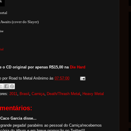
ortal
 Awaits (cover do Slayer)
ise
ial
 o CD original por apenas R$15,00 na
Die Hard
o por Road to Metal
Anônimo
às
07:57:00
ores:
2011
,
Brasil
,
Carniça
,
Death/Thrash Metal
,
Heavy Metal
mentários:
Caco Garcia disse...
grande pegada! parabéns ao pessoal do Carniça!recebemos
cópia do álbum e em breve promoção no Twitter!!!