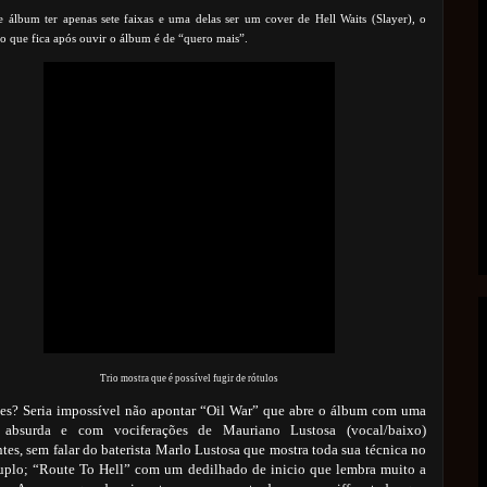
e álbum ter apenas sete faixas e uma delas ser um cover de Hell Waits (Slayer), o
o que fica após ouvir o álbum é de “quero mais”.
Trio mostra que é possível fugir de rótulos
es? Seria impossível não apontar “Oil War” que abre o álbum com uma
 absurda e com vociferações de Mauriano Lustosa (vocal/baixo)
tes, sem falar do baterista Marlo Lustosa que mostra toda sua técnica no
uplo; “Route To Hell” com um dedilhado de inicio que lembra muito a