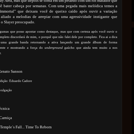
ay Area, mas que depois se torna em um petardo com um riff matador que
cê bater cabeça por semanas. Com uma pegada mais melódica temos a
Immortal” que deixara você de queixo caído após ouvir a variação
, aliado a melodias de arrepiar com uma agressividade instigante que
a o Slayer preocupado.
algumas que posso apontar como destaque, mas que com certeza após você ouvir o
pleto discordará de mim, o porquê que não falei dele por completo. Fica ai a dica
 uma grande banda retornando a ativa lançando um grande álbum de forma
dente e mostrando a força do
underground
gaúcho que ainda tem muito a nos
r.
Renato Sanson
edição: Eduardo Cadore
ivulgação
écnica
Carniça
Temple´s Fall... Time To Reborn