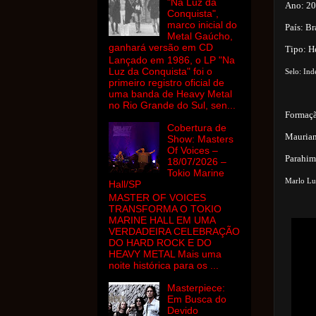
"Na Luz da
Ano: 2
Conquista",
marco inicial do
País: Br
Metal Gaúcho,
ganhará versão em CD
Tipo: H
Lançado em 1986, o LP "Na
Luz da Conquista" foi o
Selo: In
primeiro registro oficial de
uma banda de Heavy Metal
no Rio Grande do Sul, sen...
Formaç
Cobertura de
Maurian
Show: Masters
Of Voices –
Parahim
18/07/2026 –
Tokio Marine
Marlo Lus
Hall/SP
MASTER OF VOICES
TRANSFORMA O TOKIO
MARINE HALL EM UMA
VERDADEIRA CELEBRAÇÃO
DO HARD ROCK E DO
HEAVY METAL Mais uma
noite histórica para os ...
Masterpiece:
Em Busca do
Devido