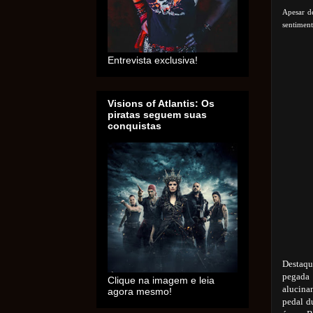
Apesar d
sentiment
Entrevista exclusiva!
Visions of Atlantis: Os
piratas seguem suas
conquistas
Destaqu
pegada
Clique na imagem e leia
alucinan
agora mesmo!
pedal d