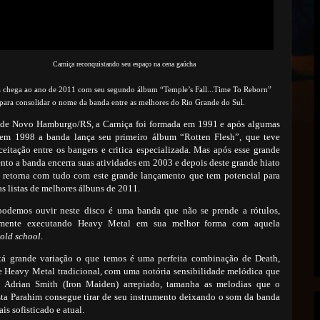
Carniça reconquistando seu espaço na cena gaúcha
a chega ao ano de 2011 com seu segundo álbum “Temple’s Fall...Time To Reborn”
para consolidar o nome da banda entre as melhores do Rio Grande do Sul.
 de Novo Hamburgo/RS, a Carniça foi formada em 1991 e após algumas
em 1998 a banda lança seu primeiro álbum “Rotten Flesh”, que teve
ceitação entre os bangers e critica especializada. Mas após esse grande
nto a banda encerra suas atividades em 2003 e depois deste
grande hiato
 retorna com tudo com este grande lançamento que tem potencial para
as listas de melhores álbuns de 2011.
odemos ouvir neste disco é uma banda que não se prende a rótulos,
smente executando Heavy Metal em sua melhor forma com aquela
old school
.
á grande variação o que temos é uma perfeita combinação de Death,
e Heavy Metal tradicional, com uma notória sensibilidade melódica que
a Adrian Smith (Iron Maiden) arrepiado, tamanha as melodias que o
ista Parahim consegue tirar de seu instrumento deixando o som da banda
is sofisticado e atual.