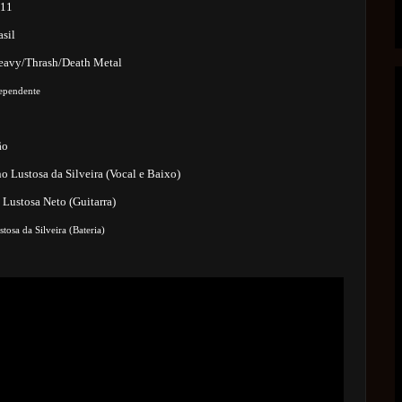
011
asil
eavy/Thrash/Death Metal
dependente
ão
o Lustosa da Silveira (Vocal e Baixo)
 Lustosa Neto (Guitarra)
tosa da Silveira (Bateria)