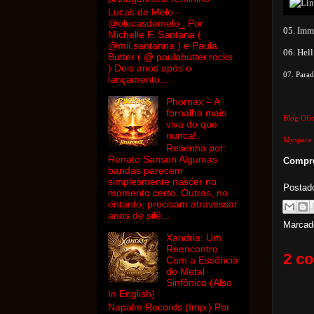
Lucas de Melo -
@olucasdemelo_ Por
05. Imm
Michelle F. Santana (
@mii.santanna ) e Paula
06. Hell
Butter ( @ paulabutter.rocks
) Dois anos após o
07. Parad
lançamento...
Phornax – A
fornalha mais
Blog Ofic
viva do que
nunca!
Myspace
Resenha por:
Renato Sanson Algumas
Compre
bandas parecem
simplesmente nascer no
Postad
momento certo. Outras, no
entanto, precisam atravessar
anos de silê...
Marcad
Xandria: Um
Reencontro
2 co
Com a Essência
do Metal
Sinfônico (Also
In English)
Napalm Records (Imp.) Por