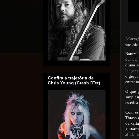
A Carniç
que veio 
Natural
demos, 
ótima a
lançame
o grupo
Confira a trajetória de
entrar n
Chris Young (Crash Dïet)
O que p
simple
estética
Com est
Thrash 
deixari
guitarr
ainda ma