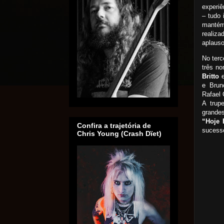
experiê
– tudo 
mantém
realiz
aplauso
No terc
três no
Britto
e Brun
Rafael 
A trup
grande
“Hoje 
Confira a trajetória de
sucesso
Chris Young (Crash Dïet)