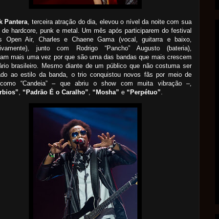
k Pantera
, terceira atração do dia, elevou o nível da noite com sua
 de hardcore, punk e metal. Um mês após participarem do festival
s Open Air, Charles e Chaene Gama (vocal, guitarra e baixo,
tivamente), junto com Rodrigo “Pancho” Augusto (bateria),
ram mais uma vez por que são uma das bandas que mais crescem
ário brasileiro. Mesmo diante de um público que não costuma ser
ado ao estilo da banda, o trio conquistou novos fãs por meio de
 como “Candeia” – que abriu o show com muita vibração –,
rbios”
,
“Padrão É o Caralho”
,
“Mosha”
e
“Perpétuo”
.