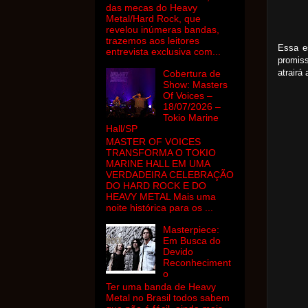
das mecas do Heavy
Metal/Hard Rock, que
revelou inúmeras bandas,
trazemos aos leitores
Essa e
entrevista exclusiva com...
promiss
atrairá
Cobertura de
Show: Masters
Of Voices –
18/07/2026 –
Tokio Marine
Hall/SP
MASTER OF VOICES
TRANSFORMA O TOKIO
MARINE HALL EM UMA
VERDADEIRA CELEBRAÇÃO
DO HARD ROCK E DO
HEAVY METAL Mais uma
noite histórica para os ...
Masterpiece:
Em Busca do
Devido
Reconheciment
o
Ter uma banda de Heavy
Metal no Brasil todos sabem