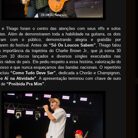
 e Thiago foram o centro das atenções com seus riffs e solos
es. Além de demonstrarem toda a habilidade na guitarra, os dois
giram com o público, demonstrando alegria e gratidão por
parem do festival. Antes de
“Só Os Loucos Sabem”
, Thiago falou
 importância da trajetória do Charlie Brown Jr., que já soma 30
com 10 discos lançados e diversos singles executados nas
ais rádios do país. Ele pediu respeito a essa história, valorização do
nosso e que nunca esqueçamos das bandas nacionais. O repertório
ncluiu
“Como Tudo Deve Ser”
, dedicada a Chorão e Champignon,
o Aí na Atividade”
. A apresentação terminou com chave de ouro
 de
“Proibida Pra Mim”
.