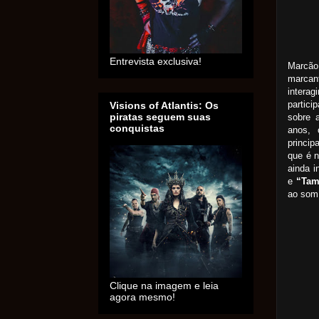
Entrevista exclusiva!
Marcão
marcant
intera
partici
Visions of Atlantis: Os
piratas seguem suas
sobre a
conquistas
anos, 
princip
que é 
ainda i
e
“Tam
ao som
Clique na imagem e leia
agora mesmo!