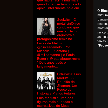
que não é fácil, ainda mais
quando não se tem o devido
apoio, infelizmente hoje em
O
Blac
...
mistura
Banger
Soulwitch: O
metal sinfônico
respec
curitibano que
mostra
une ocultismo,
no cen
orquestra e
associ
protagonismo feminino
faixas
Lucas de Melo -
“Prové
@olucasdemelo_ Por
Michelle F. Santana (
@mii.santanna ) e Paula
Butter ( @ paulabutter.rocks
) Dois anos após o
lançamento...
Entrevista: Luís
Mariutti - A
Reunião do
Shaman, Um
Pouco de
História e Planos Futuros
Luís Mariutti é uma das
figuras mais queridas e
expressivas do Metal