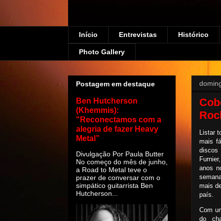
Início
Entrevistas
Histórico
Photo Gallery
doming
Postagem em destaque
Cob
Ben Hutcherson
(Khemmis):
Rock
"Reconectamos com a
alegria de fazer Heavy
Listar 
Metal”
mais f
discos
Divulgação Por Paula Butter
Furnier
No começo do mês de junho,
anos n
a Road to Metal teve o
semana
prazer de conversar com o
simpático guitarrista Ben
mais de
Hutcherson...
país.
Com um
do ch