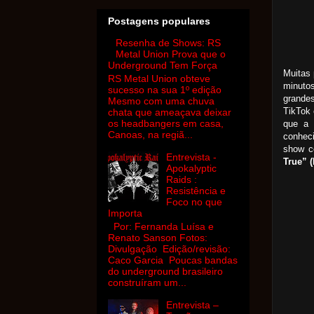
Postagens populares
Resenha de Shows: RS
Metal Union Prova que o
Underground Tem Força
Muitas
RS Metal Union obteve
minutos
sucesso na sua 1º edição
grande
Mesmo com uma chuva
TikTok 
chata que ameaçava deixar
os headbangers em casa,
que a 
Canoas, na regiã...
conhec
show 
Entrevista -
True” (
Apokalyptic
Raids :
Resistência e
Foco no que
Importa
Por: Fernanda Luísa e
Renato Sanson Fotos:
Divulgação Edição/revisão:
Caco Garcia Poucas bandas
do underground brasileiro
construíram um...
Entrevista –