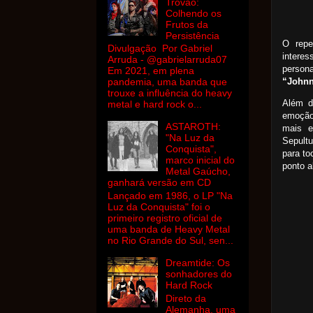
Trovão:
Colhendo os
Frutos da
Persistência
O repe
Divulgação Por Gabriel
intere
Arruda - @gabrielarruda07
person
Em 2021, em plena
“Johnn
pandemia, uma banda que
trouxe a influência do heavy
Além d
metal e hard rock o...
emoção
ASTAROTH:
mais e
"Na Luz da
Sepultu
Conquista",
para t
marco inicial do
ponto a
Metal Gaúcho,
ganhará versão em CD
Lançado em 1986, o LP "Na
Luz da Conquista" foi o
primeiro registro oficial de
uma banda de Heavy Metal
no Rio Grande do Sul, sen...
Dreamtide: Os
sonhadores do
Hard Rock
Direto da
Alemanha, uma