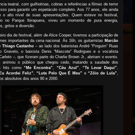
ncia teatral, com guilhotinas, cobras e referências a filmes de terror
isso para garantir um espetáculo completo. Aos 77 anos, ele ainda
 o alto nível de suas apresentações. Quem esteve no festival,
ado no Parque Ibirapuera, viveu um momento de pura energia,
s, gritos e diversão.
eiro dia de festival, além de Alice Cooper, tivemos a participação de
mes importantes da cena nacional. Às 16h, os guitarristas
Marcão
e
Thiago Castanho
– ao lado dos bateristas André “Pinguim” Ruas
o Graveto, o baixista Denis “Mascote” Rodrigues e o vocalista
Carleto –, que fizeram parte do Charlie Brown Jr., abriram o evento.
e animou o público que chegou cedo, matando a saudade dos
s hits como
“Me Encontra”
,
“Céu Azul”
,
“Te Levar Daqui”
,
Eu Acordei Feliz”
,
“Luta Pelo Que É Meu”
e
“Zóio de Lula”
,
s absolutos dos anos 90 e 2000.