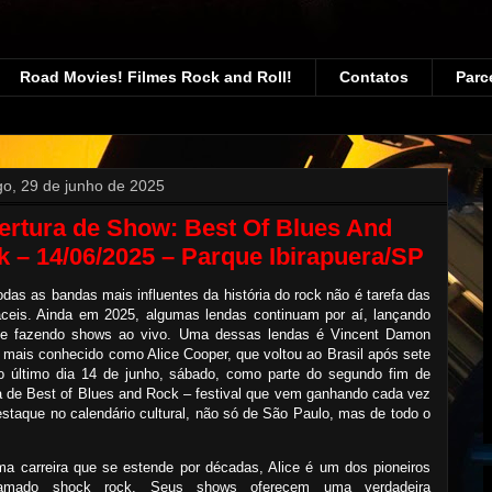
Road Movies! Filmes Rock and Roll!
Contatos
Parc
o, 29 de junho de 2025
ertura de Show: Best Of Blues And
 – 14/06/2025 – Parque Ibirapuera/SP
todas as bandas mais influentes da história do rock não é tarefa das
áceis. Ainda em 2025, algumas lendas continuam por aí, lançando
 e fazendo shows ao vivo. Uma dessas lendas é Vincent Damon
, mais conhecido como Alice Cooper, que voltou ao Brasil após sete
o último dia 14 de junho, sábado, como parte do segundo fim de
 de Best of Blues and Rock – festival que vem ganhando cada vez
staque no calendário cultural, não só de São Paulo, mas de todo o
a carreira que se estende por décadas, Alice é um dos pioneiros
amado shock rock. Seus shows oferecem uma verdadeira