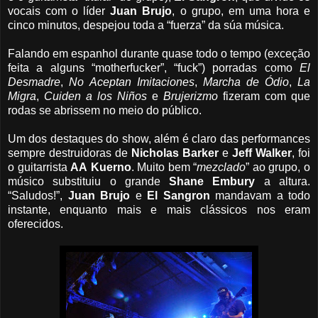
vocais com o líder
Juan
Brujo
, o grupo, em uma hora e
cinco minutos, despejou toda a “fuerza” da súa música.
Falando em espanhol durante quase todo o tempo (exceção
feita a alguns “motherfucker”, “fuck”) porradas como
El
Desmadre
,
No
Aceptan
Imitaciones
,
Marcha
de
Ódio
,
La
Migra
,
Cuiden
a
los
Niños
e
Brujerizmo
fizeram com que
rodas se abrissem no meio do público.
Um dos destaques do show, além é claro das performances
sempre destruidoras de
Nicholas
Barker
e
Jeff
Walker
, foi
o guitarrista
AA
Kuerno
. Muito bem “
mezclado
” ao grupo, o
músico substituiu o grande
Shane
Embury
a altura.
“Saludos!”,
Juan
Brujo
e
El
Sangron
mandavam a todo
instante, enquanto mais e mais clássicos nos eram
oferecidos.