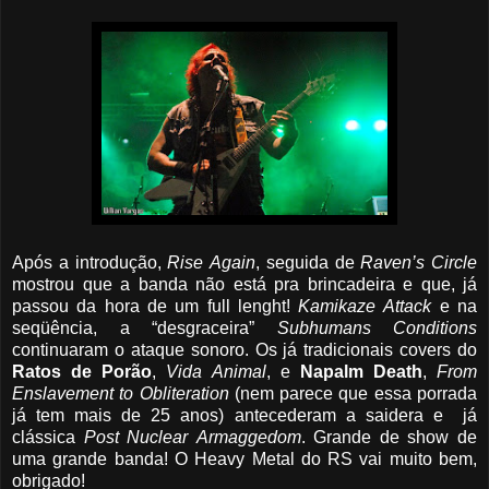
Após a introdução,
Rise
Again
, seguida de
Raven’s
Circle
mostrou que a banda não está pra brincadeira e que, já
passou da hora de um full lenght!
Kamikaze
Attack
e na
seqüência, a “desgraceira”
Subhumans
Conditions
continuaram o ataque sonoro. Os já tradicionais covers do
Ratos
de
Porão
,
Vida
Animal
, e
Napalm
Death
,
From
Enslavement
to
Obliteration
(nem parece que essa porrada
já tem mais de 25 anos) antecederam a saidera e já
clássica
Post
Nuclear
Armaggedom
. Grande de show de
uma grande banda! O Heavy Metal do RS vai muito bem,
obrigado!