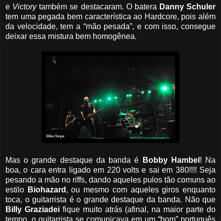
e
Victory
também se destacaram. O batera
Danny
Schuler
tem uma pegada bem característica ao Hardcore, pois além
da velocidade, tem a “mão pesada”, e com isso, consegue
deixar essa mistura bem homogênea.
Mas o grande destaque da banda é
Bobby
Hambel
! Na
boa, o cara entra ligado em 220 volts e sai em 380!!!! Seja
pesando a mão no riffs, dando aqueles pulos tão comuns ao
estilo
Biohazard
, ou mesmo com aqueles giros enquanto
toca, o guitarrista é o grande destaque da banda. Não que
Billy
Graziadei
fique muito atrás (afinal, na maior parte do
tempo, o guitarrista se comunicava em um “bom” português