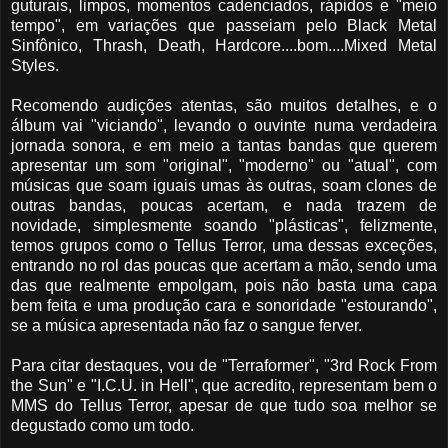
guturais, limpos, momentos cadenciados, rápidos e "meio
tempo", em variações que passeiam pelo Black Metal
Sinfônico, Thrash, Death, Hardcore....bom....Mixed Metal
Styles.
Recomendo audições atentas, são muitos detalhes, e o
álbum vai "viciando", levando o ouvinte numa verdadeira
jornada sonora, e em meio a tantas bandas que querem
apresentar um som "original", "moderno" ou "atual", com
músicas que soam iguais umas às outras, soam clones de
outras bandas, poucas acertam, e nada trazem de
novidade, simplesmente soando "plásticas", felizmente,
temos grupos como o Tellus Terror, uma dessas exceções,
entrando no rol das poucas que acertam a mão, sendo uma
das que realmente empolgam, pois não basta uma capa
bem feita e uma produção cara e sonoridade "estourando",
se a música apresentada não faz o sangue ferver.
Para citar destaques, vou de "Terraformer", "3rd Rock From
the Sun" e "I.C.U. in Hell", que acredito, representam bem o
MMS do Tellus Terror, apesar de que tudo soa melhor se
degustado como um todo.