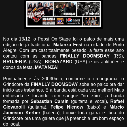
No dia 13/12, o Pepsi On Stage foi o palco de mais uma
edição do já tradicional
Matanza
Fest
na cidade de Porto
Alegre. Com um cast totalmente pesado, a festa esse ano
contou com as bandas
FINALLY
DOOMSDAY
(RS),
BRUJERIA
(USA),
BIOHAZARD
(USA) e os anfitriões e
donos da festa,
MATANZA
!
Pontualmente ás 20h30min, conforme o cronograma, o
Grindcore da
FINALLY
DOOMSDAY
sobe ao palco pra dar
inicio aos trabalhos. E a banda está cada vez melhor! Mais
entrosada e tocando com sangue “no zóio”, a banda
formada por
Sebastian
Carsin
(guitarra e vocal),
Rafael
Giovanolli
(guitarra),
Felipe
Nienow
(baixo) e
Márcio
Jameson
Kerber
(bateria), trouxe toda garra e fúria do
Grindcore pra uma galera que já preenchia um bom espaço
do local.