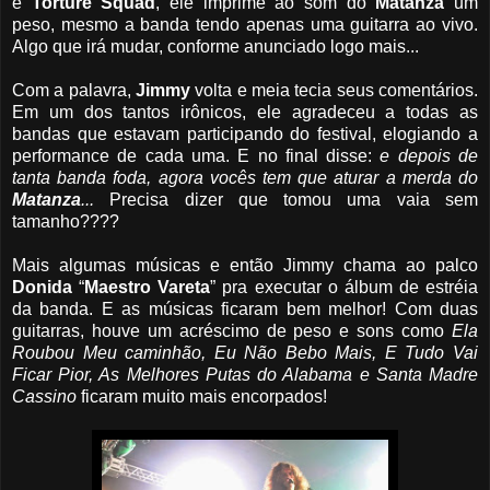
e
Torture
Squad
, ele imprime ao som do
Matanza
um
peso, mesmo a banda tendo apenas uma guitarra ao vivo.
Algo que irá mudar, conforme anunciado logo mais...
Com a palavra,
Jimmy
volta e meia tecia seus comentários.
Em um dos tantos irônicos, ele agradeceu a todas as
bandas que estavam participando do festival, elogiando a
performance de cada uma. E no final disse:
e depois de
tanta banda foda, agora vocês tem que aturar a merda do
Matanza
...
Precisa dizer que tomou uma vaia sem
tamanho????
Mais algumas músicas e então Jimmy chama ao palco
Donida
“
Maestro
Vareta
” pra executar o álbum de estréia
da banda. E as músicas ficaram bem melhor! Com duas
guitarras, houve um acréscimo de peso e sons como
Ela
Roubou Meu caminhão, Eu Não Bebo Mais, E Tudo Vai
Ficar Pior, As Melhores Putas do Alabama e Santa Madre
Cassino
ficaram muito mais encorpados!