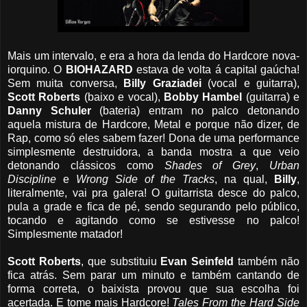
Mais um intervalo, e era a hora da lenda do Hardcore nova-
iorquino. O
BIOHAZARD
estava de volta á capital gaúcha!
Sem muita conversa,
Billy
Graziadei
(vocal e guitarra),
Scott
Roberts
(baixo e vocal),
Bobby
Hambel
(guitarra) e
Danny
Schuler
(bateria) entram no palco detonando
aquela mistura de Hardcore, Metal e porque não dizer, de
Rap, como só eles sabem fazer! Dona de uma performance
simplesmente destruidora, a banda mostra a que veio
detonando clássicos como
Shades
of
Grey
,
Urban
Discipline
e
Wrong
Side
of
the
Tracks
, na qual,
Billy
,
literalmente, vai pra galera! O guitarrista desce do palco,
pula a grade e fica de pé, sendo segurando pelo público,
tocando e agitando como se estivesse no palco!
Simplesmente matador!
Scott
Roberts
, que substituiu
Evan
Seinfeld
também não
fica atrás. Sem parar um minuto e também cantando de
forma correta, o baixista provou que sua escolha foi
acertada. E tome mais Hardcore!
Tales
From
the
Hard
Side