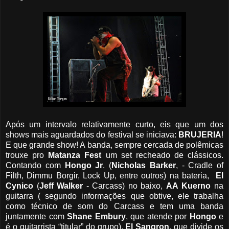
Após um intervalo relativamente curto, eis que um dos
shows mais aguardados do festival se iniciava:
BRUJERIA
!
E que grande show! A banda, sempre cercada de polêmicas
trouxe pro
Matanza
Fest
um set recheado de clássicos.
Contando com
Hongo
Jr
. (
Nicholas
Barker
, - Cradle of
Filth, Dimmu Borgir, Lock Up, entre outros) na bateria,
El
Cynico
(
Jeff
Walker
- Carcass) no baixo,
AA
Kuerno
na
guitarra ( segundo informações que obtive, ele trabalha
como técnico de som do Carcass e tem uma banda
juntamente com
Shane
Embury
, que atende por
Hongo
e
é o guitarrista “titular” do grupo),
El
Sangron
, que divide os