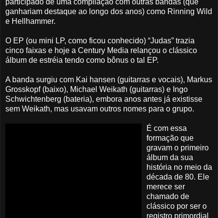
participado de uma compilação com outras bandas (que
ganhariam destaque ao longo dos anos) como Rinning Wild
e Hellhammer.
O EP (ou mini LP, como ficou conhecido) “Judas” trazia
cinco faixas e hoje a Century Media relançou o clássico
álbum de estréia tendo como bônus o tal EP.
A banda surgiu com Kai hansen (guitarras e vocais), Markus
Grosskopf (baixo), Michael Weikath (guitarras) e Ingo
Schwichtenberg (bateria), embora anos antes já existisse
sem Weikath, mas usavam outros nomes para o grupo.
É com essa
formação que
gravam o primeiro
álbum da sua
história no meio da
década de 80. Ele
merece ser
chamado de
clássico por ser o
registro primordial