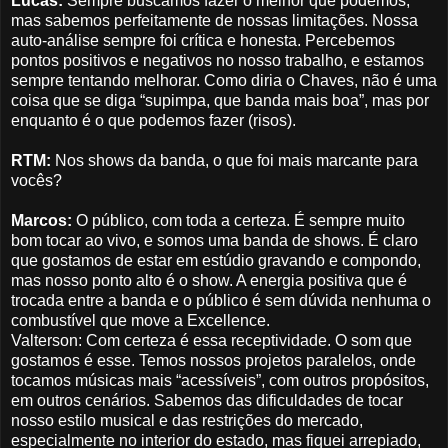
Lucas:
Sempre buscamos fazer o melhor que podemos,
mas sabemos perfeitamente de nossas limitações. Nossa
auto-análise sempre foi crítica e honesta. Percebemos
pontos positivos e negativos no nosso trabalho, e estamos
sempre tentando melhorar. Como diria o Chaves, não é uma
coisa que se diga “supimpa, que banda mais boa”, mas por
enquanto é o que podemos fazer (risos).
RTM:
Nos shows da banda, o que foi mais marcante para
vocês?
Marcos:
O público, com toda a certeza. É sempre muito
bom tocar ao vivo, e somos uma banda de shows. É claro
que gostamos de estar em estúdio gravando e compondo,
mas nosso ponto alto é o show. A energia positiva que é
trocada entre a banda e o público é sem dúvida nenhuma o
combustível que move a Excellence.
Valterson: Com certeza é essa receptividade. O som que
gostamos é esse. Temos nossos projetos paralelos, onde
tocamos músicas mais “acessíveis”, com outros propósitos,
em outros cenários. Sabemos das dificuldades de tocar
nosso estilo musical e das restrições do mercado,
especialmente no interior do estado, mas fiquei arrepiado,