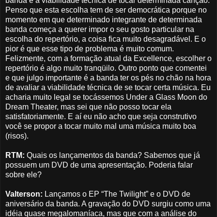
banda e a viabilidade técnica de tocar determinada canção.
Penso que esta escolha tem de ser democrática porque no
momento em que determinado integrante de determinada
banda começa a querer impor o seu gosto particular na
escolha do repertório, a coisa fica muito desagradável. E o
pior é que esse tipo de problema é muito comum.
Felizmente, com a formação atual da Excellence, escolher o
repertório é algo muito tranqüilo. Outro ponto que comentei
e que julgo importante é a banda ter os pés no chão na hora
de avaliar a viabilidade técnica de se tocar certa música. Eu
acharia muito legal se tocássemos Under a Glass Moon do
Dream Theater, mas sei que não posso tocar ela
satisfatoriamente. E aí eu não acho que seja construtivo
você se propor a tocar muito mal uma música muito boa
(risos).
RTM:
Quais os lançamentos da banda? Sabemos que já
possuem um DVD de uma apresentação. Poderia falar
sobre ele?
Valterson:
Lançamos o EP “The Twilight” e o DVD de
aniversário da banda. A gravação do DVD surgiu como uma
idéia quase megalomaníaca, mas que com a análise do