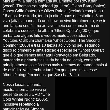
Mas enfim, a banda formada atualmente por Roy Khan
(vocal), Thomas Youngblood (guitarra), Glenn Barry (baixo),
Casey Grillo (bateria) e Oliver Palotai (teclado) completou
16 anos de estrada, tendo já oito álbuns de estúdio e 3 ao
vivo (aliás a banda dá um show ao vivo literalmente), e este
ano lançou seu último ao vivo, meio como uma forma de
celebrar o sucesso do álbum “Ghost Opera” (2007), que
embarcou alguns hits e vídeos muito acessados no
Youtube. O álbum chama-se “Ghost Opera: The Second
Coming” (2008) e traz 10 faixas ao vivo no seu segundo
disco (o primeiro é uma edição especial de “Ghost Opera”)
que é o que iremos falar aqui (gravação em Belgrado,
marcando a primeira visita da banda no local), contendo
principalmente os clássicos mais recentes da banda, mais 4
de estúdio. Vale lembrar também que quem mixa esse
álbum é ninguém menos que Sascha Paeth.
Nessa faixas, a banda
mostra a forma ao vivo já
presente no seu DVD “One
Cold Winter Night” (2006),
inclusive repetindo a
participação de Simone