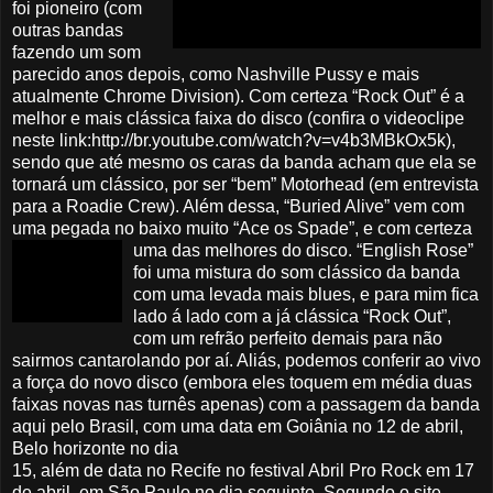
foi pioneiro (com
outras bandas
fazendo um som
parecido anos depois, como Nashville Pussy e mais
atualmente Chrome Division). Com certeza “Rock Out” é a
melhor e mais clássica faixa do disco (confira o videoclipe
neste link:http://br.youtube.com/watch?v=v4b3MBkOx5k),
sendo que até mesmo os caras da banda acham que ela se
tornará um clássico, por ser “bem” Motorhead (em entrevista
para a Roadie Crew). Além dessa, “Buried Alive” vem com
uma pegada no baixo muito “Ace os Spade”, e com certeza
uma das melhores do disco. “English Rose”
foi uma mistura do som clássico da banda
com uma levada mais blues, e para mim fica
lado á lado com a já clássica “Rock Out”,
com um refrão perfeito demais para não
sairmos cantarolando por aí. Aliás, podemos conferir ao vivo
a força do novo disco (embora eles toquem em média duas
faixas novas nas turnês apenas) com a passagem da banda
aqui pelo Brasil, com uma data em Goiânia no 12 de abril,
Belo horizonte no dia
15, além de data no Recife no festival Abril Pro Rock em 17
de abril, em São Paulo no dia seguinte. Segundo o site