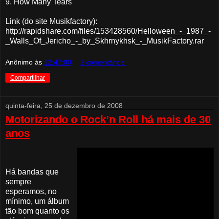
9. How Many Tears
Link (do site Musikfactory):
http://rapidshare.com/files/153428560/Helloween_-_1987_-
_Walls_Of_Jericho_-_by_Skhrnykhsk_-_MusikFactory.rar
Anônimo
às
12:47:00
2 comentários:
Compartilhar
quinta-feira, 25 de dezembro de 2008
Motorizando o Rock’n Roll há mais de 30
anos
Há bandas que
sempre
esperamos, no
mínimo, um álbum
tão bom quanto os