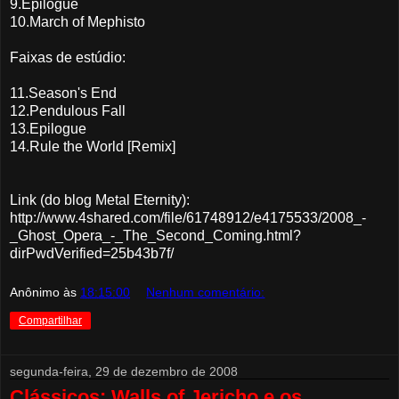
9.Epilogue
10.March of Mephisto
Faixas de estúdio:
11.Season's End
12.Pendulous Fall
13.Epilogue
14.Rule the World [Remix]
Link (do blog Metal Eternity):
http://www.4shared.com/file/61748912/e4175533/2008_-
_Ghost_Opera_-_The_Second_Coming.html?
dirPwdVerified=25b43b7f/
Anônimo
às
18:15:00
Nenhum comentário:
Compartilhar
segunda-feira, 29 de dezembro de 2008
Clássicos: Walls of Jericho e os