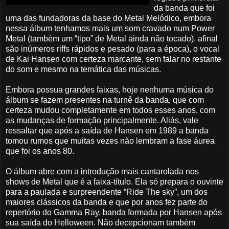
da banda que foi
uma das fundadoras da base do Metal Melódico, embora
nessa álbum tenhamos mais um som cravado num Power
Metal (também um “tipo” de Metal ainda não tocado), afinal
são inúmeros riffs rápidos e pesado (para a época), o vocal
de Kai Hansen com certeza marcante, sem falar no restante
do som e mesmo na temática das músicas.
Embora possua grandes faixas, hoje nenhuma música do
álbum se fazem presentes na turnê da banda, que com
certeza mudou completamente em todos esses anos, com
as mudanças de formação principalmente. Aliás, vale
ressaltar que após a saída de Hansen em 1989 a banda
tomou rumos que muitas vezes não lembram a fase áurea
que foi os anos 80.
O álbum abre com a introdução mais cantarolada nos
shows de Metal que é a faixa-título. Ela só prepara o ouvinte
para a paulada e surpreendente “Ride The sky”, um dos
maiores clássicos da banda e que por anos fez parte do
repertório do Gamma Ray, banda formada por Hansen após
sua saída do Helloween. Não decepcionam também