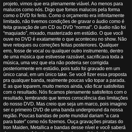
projeto, vimos que era plenamente viável. Ao menos para
malucos como nós. Digo que fomos malucos pela forma
como o DVD foi feito. Como o orçamento era infinitamente
limitado, não tivemos condições de gravar o áudio como é
feita gravação de um CD ou DVD “normal”. O áudio não foi
“maquiado”, mixado, masterizado em estúdio. O que você
ouve no DVD é exatamente o que aconteceu no show. Não
teve retoques ou correções feitas posteriores. Qualquer
erro, fosse de vocal ou qualquer outro instrumento, dentro
de uma música que estivesse razoável, sacrificava toda a
música, uma vez que ela não poderia ser corrigida
posteriormente em estúdio, pois tudo foi gravado em um
único canal, em um único take. Se você fizer essa proposta
pra qualquer banda, realmente poucas vão topar a parada.
E as que toparem, muito menos ainda, vão ficar satisfeitas
com o resultado. Nós ficamos plenamente satisfeitos com o
resultado, lembrando que temos consciência das limitações
do nosso DVD. Mas creio que seja um marco, pois imagino
ser o primeiro DVD de uma banda underground da nossa
região. Poucas bandas de porte mundial dariam “a cara
para bater” como nós fizemos. Ouça gravações piratas do
Iron Maiden, Metallica e bandas desse nível e você saberá