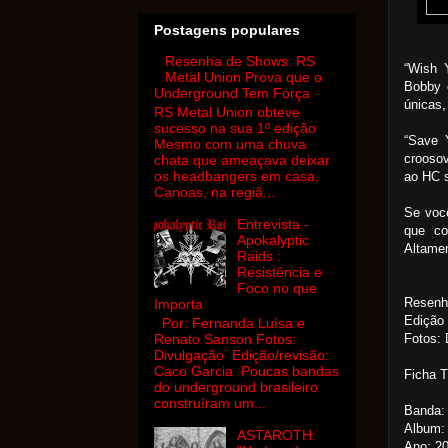
Postagens populares
Resenha de Shows: RS
“Wish 
Metal Union Prova que o
Bobby 
Underground Tem Força
únicas,
RS Metal Union obteve
sucesso na sua 1º edição
“Save 
Mesmo com uma chuva
croosov
chata que ameaçava deixar
os headbangers em casa,
ao HC 
Canoas, na regiã...
Se você
Entrevista -
que co
Apokalyptic
Altame
Raids :
Resistência e
Foco no que
Resenh
Importa
Edição 
Por: Fernanda Luísa e
Fotos: 
Renato Sanson Fotos:
Divulgação Edição/revisão:
Caco Garcia Poucas bandas
Ficha 
do underground brasileiro
construíram um...
Banda: 
Album: 
ASTAROTH:
Ano: 2