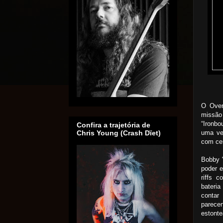
O Over
missão
“Ironb
Confira a trajetória de
uma ve
Chris Young (Crash Dïet)
com cer
Bobby "
poder e
riffs 
bateria
contar
parec
estonte