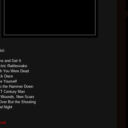
ist:
e and Get It
ctric Rattlesnake
sh You Were Dead
ack Daze
e Yourself
op the Hammer Down
ST Century Man
d Wounds, New Scars
 Over But the Shouting
od Night
cial