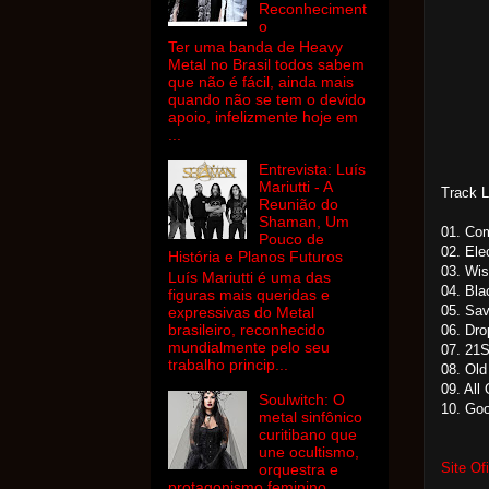
Reconheciment
o
Ter uma banda de Heavy
Metal no Brasil todos sabem
que não é fácil, ainda mais
quando não se tem o devido
apoio, infelizmente hoje em
...
Entrevista: Luís
Mariutti - A
Track L
Reunião do
Shaman, Um
01. Com
Pouco de
02. Ele
História e Planos Futuros
03. Wi
Luís Mariutti é uma das
04. Bl
figuras mais queridas e
05. Sav
expressivas do Metal
brasileiro, reconhecido
06. Dr
mundialmente pelo seu
07. 21
trabalho princip...
08. Ol
09. All
Soulwitch: O
10. Go
metal sinfônico
curitibano que
une ocultismo,
Site Ofi
orquestra e
protagonismo feminino