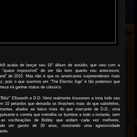
kill acaba de lançar seu 16° álbum de estúdio, que veio com a
 “quase impossível” de ser tão bom quanto seu antecessor,
ound” de 2010. Mas não é que os americanos surpreenderam mais
z, pois o que ouvimos em “The Electric Age” é tão poderoso que
teza irá ganhar status de clássico.
Blitz" Ellsworth e D.D. Verni realmente trouxeram a tona todo seu
m 10 petardos que deixarão os thrashers mais do que satisfeitos,
cortantes, aliados ao baixo mais do que marcante de D.D., uma
 pulsante e correta que metralha os bumbos a todo o instante, sem
 as vociferações de Bobby que andam cada vez melhores,
endo um garoto de 20 anos, mostrando uma agressividade
ante.