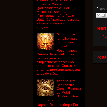
Lucas de Melo -
@olucasdemelo_ Por
Postad
Michelle F. Santana (
@mii.santanna ) e Paula
Butter ( @ paulabutter.rocks
) Dois anos após o
lançamento...
Nen
Phornax – A
Po
fornalha mais
viva do que
nunca!
Resenha por:
Renato Sanson Algumas
Posta
bandas parecem
simplesmente nascer no
momento certo. Outras, no
entanto, precisam atravessar
anos de silê...
Xandria: Um
Reencontro
Com a Essência
do Metal
Sinfônico (Also
In English)
Napalm Records (Imp.) Por