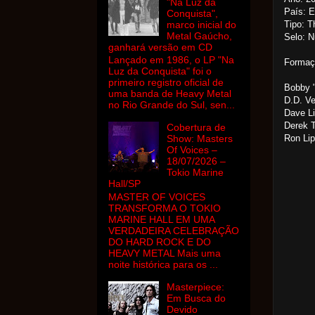
"Na Luz da
País: 
Conquista",
Tipo: T
marco inicial do
Metal Gaúcho,
Selo: N
ganhará versão em CD
Lançado em 1986, o LP "Na
Formaç
Luz da Conquista" foi o
primeiro registro oficial de
Bobby "
uma banda de Heavy Metal
D.D. Ve
no Rio Grande do Sul, sen...
Dave Li
Derek Ta
Cobertura de
Ron Lip
Show: Masters
Of Voices –
18/07/2026 –
Tokio Marine
Hall/SP
MASTER OF VOICES
TRANSFORMA O TOKIO
MARINE HALL EM UMA
VERDADEIRA CELEBRAÇÃO
DO HARD ROCK E DO
HEAVY METAL Mais uma
noite histórica para os ...
Masterpiece:
Em Busca do
Devido