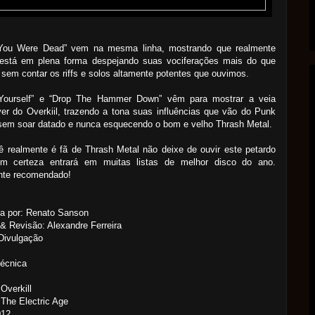
You Were Dead” vem na mesma linha, mostrando que realmente
está em plena forma despejando suas vociferações mais do que
 sem contar os riffs e solos altamente potentes que ouvimos.
Yourself” e “Drop The Hammer Down” vêm para mostrar a veia
er do Overkiil, trazendo a tona suas influências que vão do Punk
sem soar datado e nunca esquecendo o bom e velho Thrash Metal.
 realmente é fã de Thrash Metal não deixe de ouvir este petardo
m certeza entrará em muitas listas de melhor disco do ano.
nte recomendado!
a por: Renato Sanson
& Revisão: Alexandre Ferreira
Divulgação
Técnica
Overkill
The Electric Age
012