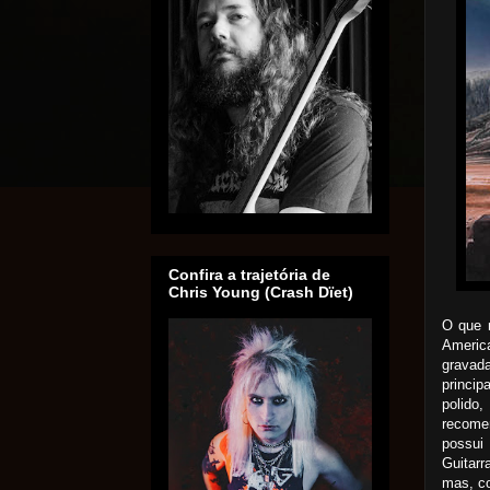
Confira a trajetória de
Chris Young (Crash Dïet)
O que 
Ameri
gravad
princi
polido
recomen
possui
Guitarr
mas, co