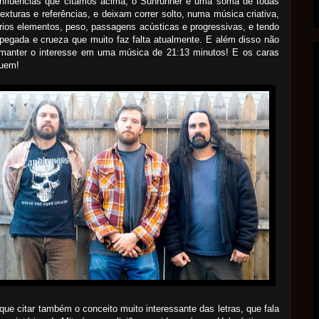
influências que citamos acima, o Sunrunner é uma soma de todas
exturas e referências, e deixam correr solto, numa música criativa,
ios elementos, peso, passagens acústicas e progressivas, e tendo
pegada e crueza que muito faz falta atualmente. E além disso não
l manter o interesse em uma música de 21:13 minutos! E os caras
uem!
ue citar também o conceito muito interessante das letras, que fala