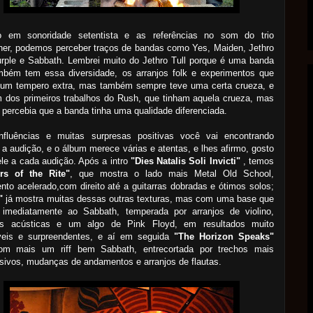
o em sonoridade setentista e as referências no som do trio
ner, podemos perceber traços de bandas como Yes, Maiden, Jethro
urple e Sabbath. Lembrei muito do Jethro Tull porque é uma banda
mbém tem essa diversidade, os arranjos folk e experimentos que
um tempero extra, mas também sempre teve uma certa crueza, e
 dos primeiros trabalhos do Rush, que tinham aquela crueza, mas
 percebia que a banda tinha uma qualidade diferenciada.
nfluências e muitas surpresas positivas você vai encontrando
 a audição, e o álbum merece várias e atentas, e lhes afirmo, gosto
le a cada audição. Após a intro
"Dies Natalis Soli Invicti"
, temos
rs of the Rite"
, que mostra o lado mais Metal Old School,
to acelerado,com direito até a guitarras dobradas e ótimos solos;
"
já mostra muitas dessas outras texturas, mas com uma base que
 imediatamente ao Sabbath, temperada por arranjos de violino,
ras acústicas e um algo de Pink Floyd, em resultados muito
veis e surpreendentes, e aí em seguida
"The Horizon Speaks"
m mais um riff bem Sabbath, entrecortada por trechos mais
sivos, mudanças de andamentos e arranjos de flautas.