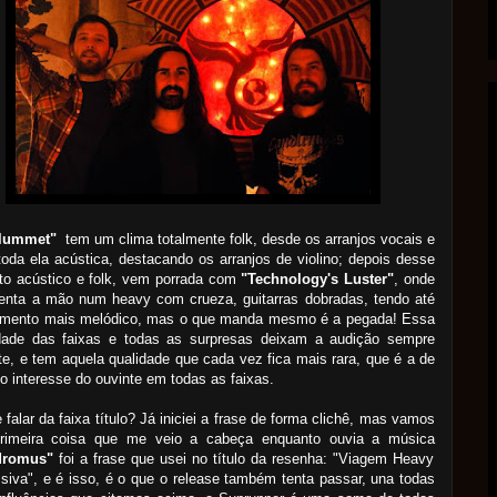
lummet"
tem um clima totalmente folk, desde os arranjos vocais e
toda ela acústica, destacando os arranjos de violino; depois desse
o acústico e folk, vem porrada com
"Technology's Luster"
, onde
senta a mão num heavy com crueza, guitarras dobradas, tendo até
mento mais melódico, mas o que manda mesmo é a pegada! Essa
idade das faixas e todas as surpresas deixam a audição sempre
nte, e tem aquela qualidade que cada vez fica mais rara, que é a de
o interesse do ouvinte em todas as faixas.
 falar da faixa título? Já iniciei a frase de forma clichê, mas vamos
primeira coisa que me veio a cabeça enquanto ouvia a música
dromus"
foi a frase que usei no título da resenha: "Viagem Heavy
siva", e é isso, é o que o release também tenta passar, una todas