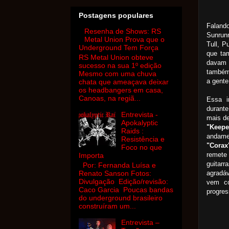
Postagens populares
Faland
Resenha de Shows: RS
Sunrun
Metal Union Prova que o
Tull, P
Underground Tem Força
que ta
RS Metal Union obteve
davam 
sucesso na sua 1º edição
também
Mesmo com uma chuva
a gente
chata que ameaçava deixar
os headbangers em casa,
Canoas, na regiã...
Essa i
durante
Entrevista -
mais de
Apokalyptic
"Keepe
Raids :
andamen
Resistência e
"Corax
Foco no que
remete
Importa
guitar
Por: Fernanda Luísa e
agradá
Renato Sanson Fotos:
Divulgação Edição/revisão:
vem co
Caco Garcia Poucas bandas
progres
do underground brasileiro
construíram um...
Entrevista –