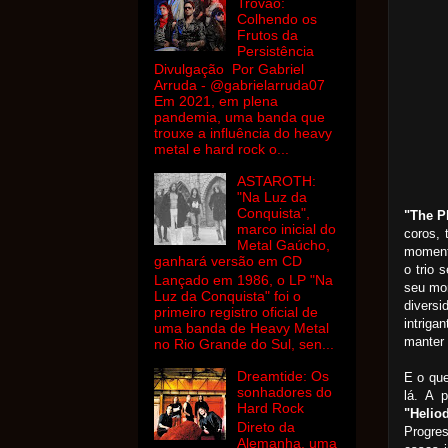
Trovão:
Colhendo os
Frutos da
Persistência
Divulgação Por Gabriel
Arruda - @gabrielarruda07
Em 2021, em plena
pandemia, uma banda que
trouxe a influência do heavy
metal e hard rock o...
ASTAROTH:
"Na Luz da
Conquista",
"The P
marco inicial do
coros, 
Metal Gaúcho,
moment
ganhará versão em CD
o trio 
Lançado em 1986, o LP "Na
seu mo
Luz da Conquista" foi o
divers
primeiro registro oficial de
intriga
uma banda de Heavy Metal
manter 
no Rio Grande do Sul, sen...
Dreamtide: Os
E o que
sonhadores do
lá. A 
Hard Rock
"Helio
Direto da
Progres
Alemanha, uma