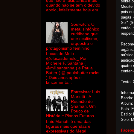
que não é fácil, ainda mais
sobre o
quando não se tem o devido
Medite
apoio, infelizmente hoje em
pois du
...
pagãs 
Sol" (S
Soulwitch: O
então 
metal sinfônico
respeit
curitibano que
une ocultismo,
orquestra e
Recome
protagonismo feminino
orgânic
Lucas de Melo -
música,
@olucasdemelo_ Por
audiçã
Michelle F. Santana (
quatro 
@mii.santanna ) e Paula
conferi
Butter ( @ paulabutter.rocks
) Dois anos após o
Texto: 
lançamento...
Entrevista: Luís
Inform
Mariutti - A
Banda:
Reunião do
Álbum: 
Shaman, Um
País: 
Pouco de
Estilo:
História e Planos Futuros
Selo: M
Luís Mariutti é uma das
figuras mais queridas e
Faceb
expressivas do Metal