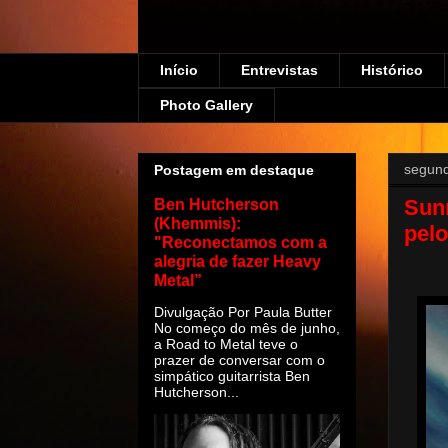
Início
Entrevistas
Histórico
Photo Gallery
segund
Postagem em destaque
Sun
Ben Hutcherson
(Khemmis):
pelo
"Reconectamos com a
alegria de fazer Heavy
Metal”
Divulgação Por Paula Butter
No começo do mês de junho,
a Road to Metal teve o
prazer de conversar com o
simpático guitarrista Ben
Hutcherson...