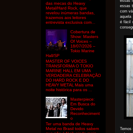
essas 
das mecas do Heavy
essas t
Metal/Hard Rock, que
com vár
revelou inúmeras bandas,
aquela 
trazemos aos leitores
é fáci
entrevista exclusiva com...
conseg
Cobertura de
Show: Masters
Of Voices –
18/07/2026 –
Tokio Marine
Hall/SP
MASTER OF VOICES
TRANSFORMA O TOKIO
MARINE HALL EM UMA
VERDADEIRA CELEBRAÇÃO
DO HARD ROCK E DO
HEAVY METAL Mais uma
noite histórica para os ...
Masterpiece:
Em Busca do
Devido
Reconheciment
o
Ter uma banda de Heavy
Metal no Brasil todos sabem
Temos q