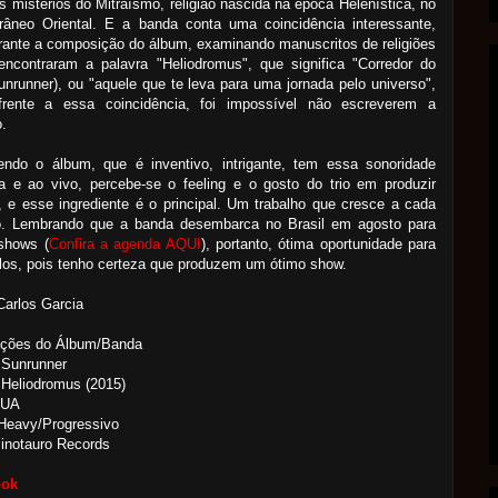
s mistérios do Mitraísmo, religião nascida na época Helenística, no
rrâneo Oriental. E a banda conta uma coincidência interessante,
rante a composição do álbum, examinando manuscritos de religiões
encontraram a palavra "Heliodromus", que significa "Corredor do
unrunner), ou "aquele que te leva para uma jornada pelo universo",
frente a essa coincidência, foi impossível não escreverem a
o.
ndo o álbum, que é inventivo, intrigante, tem essa sonoridade
a e ao vivo, percebe-se o feeling e o gosto do trio em produzir
 e esse ingrediente é o principal. Um trabalho que cresce a cada
o. Lembrando que a banda desembarca no Brasil em agosto para
shows (
Confira a agenda AQUI
), portanto, ótima oportunidade para
-los, pois tenho certeza que produzem um ótimo show.
Carlos Garcia
ações do Álbum/Banda
 Sunrunner
Heliodromus (2015)
EUA
 Heavy/Progressivo
inotauro Records
ook