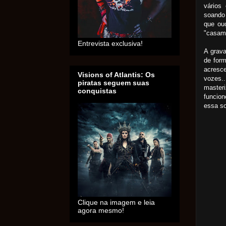
vários
soando 
que ou
"casame
Entrevista exclusiva!
A grava
de form
acresc
Visions of Atlantis: Os
vozes.
piratas seguem suas
masteri
conquistas
funcion
essa so
Clique na imagem e leia
agora mesmo!