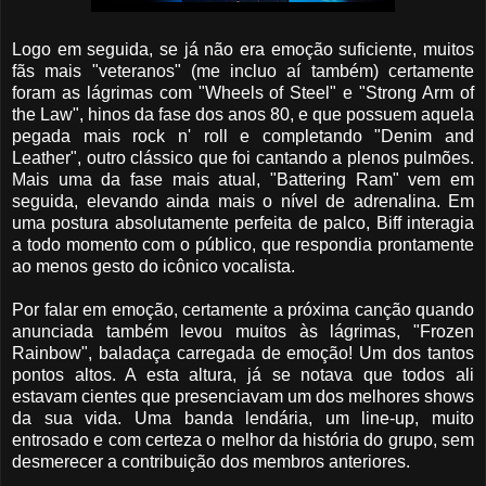
Logo em seguida, se já não era emoção suficiente, muitos
fãs mais "veteranos" (me incluo aí também) certamente
foram as lágrimas com "Wheels of Steel" e "Strong Arm of
the Law", hinos da fase dos anos 80, e que possuem aquela
pegada mais rock n' roll e completando "Denim and
Leather", outro clássico que foi cantando a plenos pulmões.
Mais uma da fase mais atual, "Battering Ram" vem em
seguida, elevando ainda mais o nível de adrenalina. Em
uma postura absolutamente perfeita de palco, Biff interagia
a todo momento com o público, que respondia prontamente
ao menos gesto do icônico vocalista.
Por falar em emoção, certamente a próxima canção quando
anunciada também levou muitos às lágrimas, "Frozen
Rainbow", baladaça carregada de emoção! Um dos tantos
pontos altos. A esta altura, já se notava que todos ali
estavam cientes que presenciavam um dos melhores shows
da sua vida. Uma banda lendária, um line-up, muito
entrosado e com certeza o melhor da história do grupo, sem
desmerecer a contribuição dos membros anteriores.