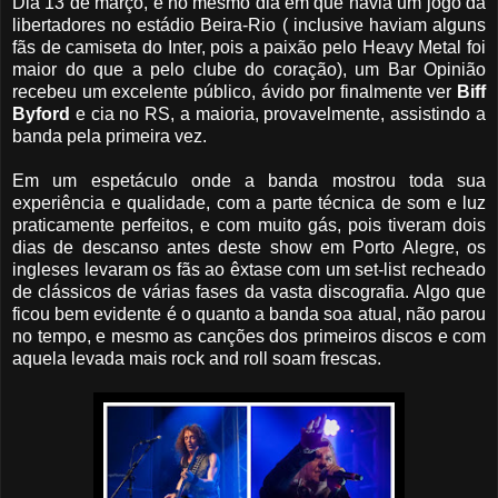
Dia 13 de março, e no mesmo dia em que havia um jogo da
libertadores no estádio Beira-Rio ( inclusive haviam alguns
fãs de camiseta do Inter, pois a paixão pelo Heavy Metal foi
maior do que a pelo clube do coração), um Bar Opinião
recebeu um excelente público, ávido por finalmente ver
Biff
Byford
e cia no RS, a maioria, provavelmente, assistindo a
banda pela primeira vez.
Em um espetáculo onde a banda mostrou toda sua
experiência e qualidade, com a parte técnica de som e luz
praticamente perfeitos, e com muito gás, pois tiveram dois
dias de descanso antes deste show em Porto Alegre, os
ingleses levaram os fãs ao êxtase com um set-list recheado
de clássicos de várias fases da vasta discografia. Algo que
ficou bem evidente é o quanto a banda soa atual, não parou
no tempo, e mesmo as canções dos primeiros discos e com
aquela levada mais rock and roll soam frescas.