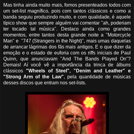
Mas tinha ainda muito mais, fomos presenteados todos com
um set-list magnífico, pois com tantos clássicos e como a
banda seguiu produzindo muito, e com qualidade, é aquele
típico show que sempre alguém vai comentar "ah, poderiam
ter tocado tal música". Destaco ainda como grandes
momentos, entre tantos desta grande noite a "Motorcycle
Man" e "747 (Strangers in the Night)", mais umas daquelas
de arrancar lágrimas dos fãs mais antigos. E o que dizer da
emoção e o estado de euforia com os riffs iniciais de Paul
Quinn, que anunciavam "And The Bands Played On"?
Demais! Aí você vê a importância da trinca de álbuns
clássicos
"Wheels of Steel", "Denim and Leather" e
"Strong Arm of the Law"
, pela quantidade de músicas
desses discos que entram nos set-lists.