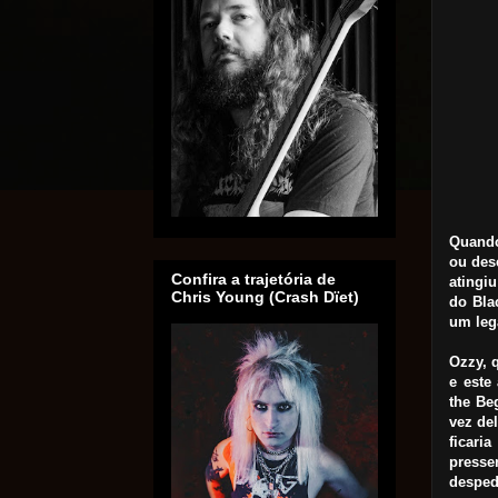
Quando
ou des
Confira a trajetória de
atingi
Chris Young (Crash Dïet)
do Bla
um leg
Ozzy, 
e este
the Be
vez de
ficar
presse
desped