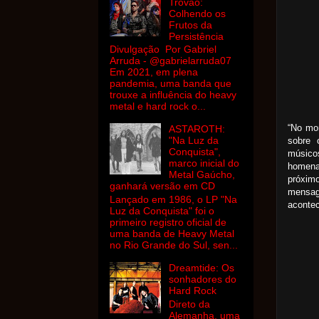
Trovão:
Colhendo os
Frutos da
Persistência
Divulgação Por Gabriel
Arruda - @gabrielarruda07
Em 2021, em plena
pandemia, uma banda que
trouxe a influência do heavy
metal e hard rock o...
“No mo
ASTAROTH:
"Na Luz da
sobre 
Conquista",
músicos
marco inicial do
homena
Metal Gaúcho,
próxim
ganhará versão em CD
mensa
Lançado em 1986, o LP "Na
acontec
Luz da Conquista" foi o
primeiro registro oficial de
uma banda de Heavy Metal
no Rio Grande do Sul, sen...
Dreamtide: Os
sonhadores do
Hard Rock
Direto da
Alemanha, uma