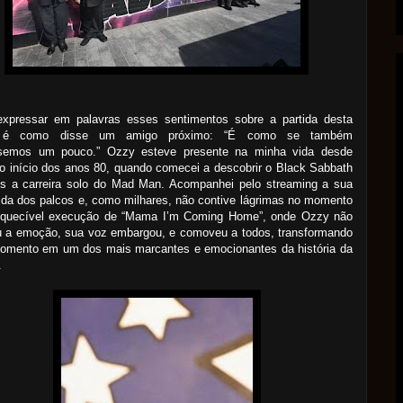
l expressar em palavras esses sentimentos sobre a partida desta
, é como disse um amigo próximo: “É como se também
semos um pouco.” Ozzy esteve presente na minha vida desde
o início dos anos 80, quando comecei a descobrir o Black Sabbath
is a carreira solo do Mad Man. Acompanhei pelo streaming a sua
da dos palcos e, como milhares, não contive lágrimas no momento
squecível execução de “Mama I’m Coming Home”, onde Ozzy não
u a emoção, sua voz embargou, e comoveu a todos, transformando
omento em um dos mais marcantes e emocionantes da história da
.