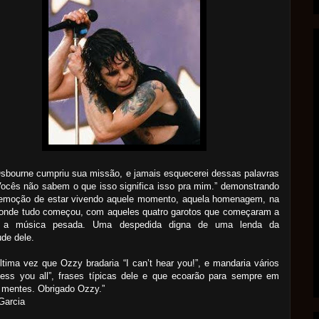
sbourne cumpriu sua missão, e jamais esquecerei dessas palavras
Vocês não sabem o que isso significa isso pra mim.” demonstrando
 emoção de estar vivendo aquele momento, aquela homenagem, na
 onde tudo começou, com aqueles quatro garotos que começaram a
r a música pesada. Uma despedida digna de uma lenda da
de dele.
ltima vez que Ozzy bradaria “I can’t hear you!”, e mandaria vários
less you all”, frases típicas dele e que ecoarão para sempre em
 mentes. Obrigado Ozzy.”
 Garcia