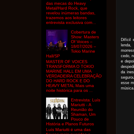
das mecas do Heavy
Metal/Hard Rock, que
revelou inúmeras bandas,
trazemos aos leitores
entrevista exclusiva com...
Cobertura de
Show: Masters
Difíci
Of Voices –
lenda
18/07/2026 –
morres
Tokio Marine
cedo, n
Hall/SP
e depo
MASTER OF VOICES
TRANSFORMA O TOKIO
despedi
MARINE HALL EM UMA
da ine
VERDADEIRA CELEBRAÇÃO
seguro
DO HARD ROCK E DO
esse m
HEAVY METAL Mais uma
música
noite histórica para os ...
Entrevista: Luís
Mariutti - A
Reunião do
Shaman, Um
Pouco de
História e Planos Futuros
Luís Mariutti é uma das