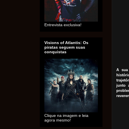
Entrevista exclusiva!
Visions of Atlantis: Os
piratas seguem suas
conquistas
A sua 
histó
trajet
junto
proble
reveren
Clique na imagem e leia
agora mesmo!