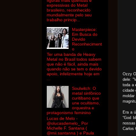
figuras mais queridas e
expressivas do Metal
brasileiro, reconhecido
mundialmente pelo seu
trabalho princip...
Masterpiece:
Em Busca do
Devido
Reconheciment
o
Ter uma banda de Heavy
Metal no Brasil todos sabem
que não é fácil, ainda mais
quando não se tem o devido
apoio, infelizmente hoje em
Ozzy O
...
dele: “
toda a
Soulwitch: O
cidade
metal sinfônico
molda
curitibano que
magnitu
une ocultismo,
orquestra e
Era a ú
protagonismo feminino
“God b
Lucas de Melo -
nossas
@olucasdemelo_ Por
Michelle F. Santana (
Carlos
@mii.santanna ) e Paula