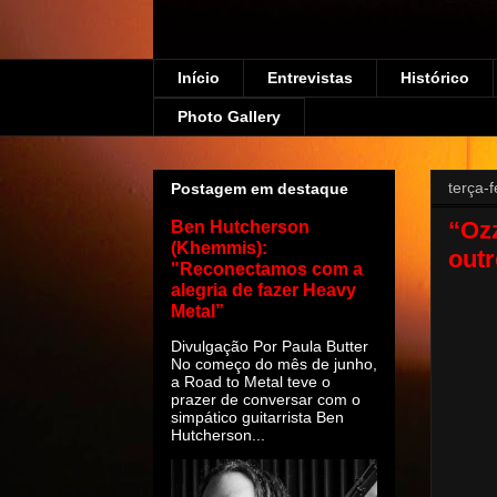
Início
Entrevistas
Histórico
Photo Gallery
terça-f
Postagem em destaque
“Ozz
Ben Hutcherson
(Khemmis):
outr
"Reconectamos com a
alegria de fazer Heavy
Metal”
Divulgação Por Paula Butter
No começo do mês de junho,
a Road to Metal teve o
prazer de conversar com o
simpático guitarrista Ben
Hutcherson...