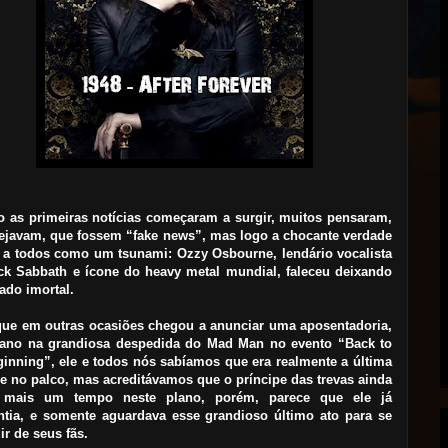
 as primeiras notícias começaram a surgir, muitos pensaram,
ejavam, que fossem “fake news”, mas logo a chocante verdade
u a todos como um tsunami: Ozzy Osbourne, lendário vocalista
ck Sabbath e ícone do heavy metal mundial, faleceu deixando
ado imortal.
que em outras ocasiões chegou a anunciar uma aposentadoria,
 ano na grandiosa despedida do Mad Man no evento “Back to
ginning”, ele e todos nós sabíamos que era realmente a última
le no palco, mas acreditávamos que o príncipe das trevas ainda
ia mais um tempo neste plano, porém, parece que ele já
ntia, e somente aguardava esse grandioso último ato para se
ir de seus fãs.