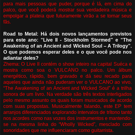
para mais pessoas que puder, porque é lá, em cima do
palco, que você poderá mostrar sua verdadeira música e
empolgar a plateia que futuramente virão a se tornar seus
fãs.
Road to Metal: Há dois novos lançamentos previstos
para este ano: “Live II - Stockholm Stormed” e “The
Awakening of an Ancient and Wicked Soul – A Trilogy”.
O que podemos esperar deles e o que você pode nos
adiantar deles?
Zhema: O Live II contém o show inteiro na capital Suéca e
mostra como soa o VULCANO no palco. Um álbum
energético, rápido, bem gravado e dá seu recado para
aqueles que ainda não puderam ver o VULCANO ao vivo.
“The Awakening of an Ancient and Wicked Soul” é a trilha
sonora de um livro.
Na verdade são três textos interligados
pelo mesmo assunto os quais foram musicados de acordo
com suas propostas. Musicalmente falando, este EP tem
arranjos diferenciados explorando intervalos de trítono tanto
nos acordes como nas vozes dos instrumentos e mantendo-
se na mesma linha do “Wholly Wicked”, mesclado com
sonoridades que me influenciaram como guitarrista.