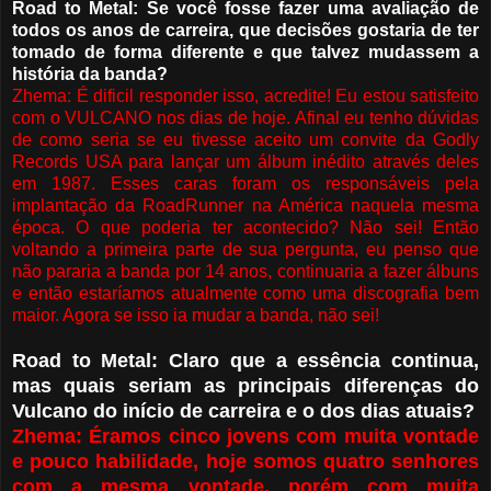
Road to Metal: Se você fosse fazer uma avaliação de
todos os anos de carreira, que decisões gostaria de ter
tomado de forma diferente e que talvez mudassem a
história da banda?
Zhema: É dificil responder isso, acredite! Eu estou satisfeito
com o VULCANO nos dias de hoje. Afinal eu tenho dúvidas
de como seria se eu tivesse aceito um convite da Godly
Records USA para lançar um álbum inédito através deles
em 1987. Esses caras foram os responsáveis pela
implantação da RoadRunner na América naquela mesma
época. O que poderia ter acontecido? Não sei! Então
voltando a primeira parte de sua pergunta, eu penso que
não pararia a banda por 14 anos, continuaria a fazer álbuns
e então estaríamos atualmente como uma discografia bem
maior. Agora se isso ia mudar a banda, não sei!
Road to Metal: Claro que a essência continua,
mas quais seriam as principais diferenças do
Vulcano do início de carreira e o dos dias atuais?
Zhema: Éramos cinco jovens com muita vontade
e pouco habilidade, hoje somos quatro senhores
com a mesma vontade, porém com muita