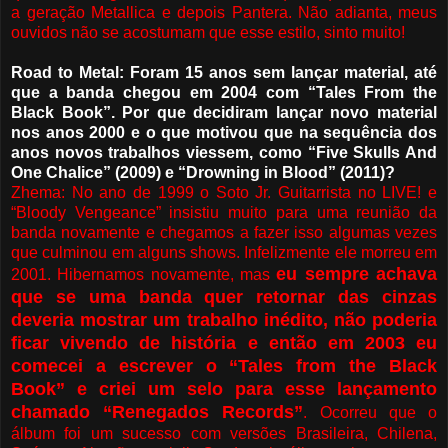
a geração Metallica e depois Pantera. Não adianta, meus
ouvidos não se acostumam que esse estilo, sinto muito!
Road to Metal: Foram 15 anos sem lançar material, até
que a banda chegou em 2004 com “Tales From the
Black Book”. Por que decidiram lançar novo material
nos anos 2000 e o que motivou que na sequência dos
anos novos trabalhos viessem, como “Five Skulls And
One Chalice” (2009) e “Drowning in Blood” (2011)?
Zhema: No ano de 1999 o Soto Jr. Guitarrista no LIVE! e
“Bloody Vengeance” insistiu muito para uma reunião da
banda novamente e chegamos a fazer isso algumas vezes
que culminou em alguns shows. Infelizmente ele morreu em
eu sempre achava
2001. Hibernamos novamente, mas
que se uma banda quer retornar das cinzas
deveria mostrar um trabalho inédito, não poderia
ficar vivendo de história e então em 2003 eu
comecei a escrever o “Tales from the Black
Book” e criei um selo para esse lançamento
chamado “Renegados Records”
. Ocorreu que o
álbum foi um sucesso com versões Brasileira, Chilena,