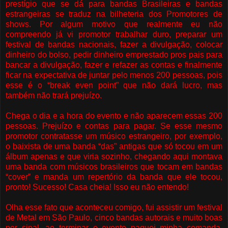
prestígio que se dá para bandas Brasileiras e bandas
estrangeiras se traduz na bilheteria dos Promotores de
shows. Por algum motivo que realmente eu não
compreendo já vi promotor trabalhar duro, preparar um
festival de bandas nacionais, fazer a divulgação, colocar
dinheiro do bolso, pedir dinheiro emprestado pros pais para
bancar a divulgação, fazer e refazer as contas e finalmente
ficar na expectativa de juntar pelo menos 200 pessoas, pois
esse é o “break even point” que não dará lucro, mas
também não trará prejuízo.
Chega o dia e a hora do evento e não aparecem essas 200
pessoas. Prejuízo e contas para pagar. Se esse mesmo
promotor contratasse um músico estrangeiro, por exemplo,
o baixista de uma banda “das” antigas que só tocou em um
álbum apenas e que viria sozinho, chegando aqui montava
uma banda com músicos brasileiros que tocam em bandas
“cover” e manda um repertório da banda que ele tocou,
pronto! Sucesso! Casa cheia! Isso eu não entendo!
Olha esse fato que aconteceu comigo, fui assistir um festival
de Metal em São Paulo, cinco bandas autorais e muito boas
por sinal, ao terminar o evento paguei minha comanda,