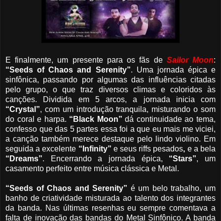
E finalmente, um presente para os fãs de
Sailor Moon
:
“Seeds of Chaos and Serenity”
. Uma jornada épica e
sinfônica, passando por algumas das influências citadas
pelo grupo, o que traz diversos climas e coloridos às
canções. Dividida em 5 arcos, a jornada inicia com
“Crystal”
, com um introdução tranquila, misturando o som
do coral e harpa.
“Black Moon”
dá continuidade ao tema,
confesso que das 5 partes essa foi a que eu mais me viciei,
a canção também merece destaque pelo lindo violino. Em
seguida a excelente
“Infinity”
e seus riffs pesados
,
e a bela
“Dreams”
. Encerrando a jornada épica,
“Stars”
, um
casamento perfeito entre música clássica e Metal.
“Seeds of Chaos and Serenity”
é um belo trabalho, um
banho de criatividade misturada ao talento dos integrantes
da banda. Nas últimas resenhas eu sempre comentava a
falta de inovação das bandas do Metal Sinfônico. A banda