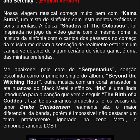
and Serenity”
.
(English Version)
Nossa viagem musical começa muito bem com
“Kama
Sutra
”, um misto de sinfônico com instrumentos exóticos e
sons orientais. A épica
“Shadow of The Colossus”
, foi
inspirada no jogo de vídeo game com o mesmo nome, a
mistura da sinfonia com o cantos dos pássaros no começo
da música me deram a sensação de realmente estar em um
campo verdejante de algum cenário de vídeo game, é uma
das minhas preferidas.
Me apaixonei pelo coro de
“Serpentarius”
, canção
escolhida como o primeiro single do álbum.
“Beyond the
Witching Hour”
, outra música com um coral arrasador, e
até nuances do Black Metal sinfônico.
“Iris”
é uma linda
introdução para a canção que vem a seguir,
“The Birth of a
Goddes”
, traz belos arranjos orquestrais, e os vocais do
tenor
Drake Chrisdensen
realmente são o maior
diferencial da banda, porém é impossível não destacar um
tema praticamente ignorado na cena Metal, o
emponderamento LGBT.