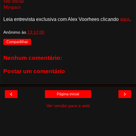
Site oficial
Myspace
Leia entrevista exclusiva com Alex Voorhees clicando
aqui
.
Anônimo
às
13:12:00
Compartilhar
Nenhum comentário:
Postar um comentário
‹
›
Página inicial
Ver versão para a web