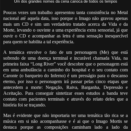
Um dos grandes nomes da cena carioca de todos os tempos
Poucas vezes um trabalho apresentou tanta consistência no Metal
nacional até aquela data, isso porque o Imago não gravou apenas
mais um CD e sim um verdadeiro tratado acerca da Vida e da
Morte, levando o ouvinte a uma experiência extra sensorial, já que
ouvir o CD e acompanhar as letra é uma sensação inesquecível
para quem se habilita a tal experiência.
A temática envolve o fato de um personagem (Me) que está
sofrendo de uma doença terminal e incurável chamada Vida, na
primeira faixa “Long River” você descobre que o personagem está
em uma ambulância a caminho do hospital e o seu contato com
Caronte (o barqueiro do Inferno) é um presságio para o descanso
eterno, por isso o personagem irá passar pelas cinco etapas que
antecedem a morte: Negação, Raiva, Barganha, Depressão e
Aceitação. Para conseguir sintetizar esses estudos a banda teve
contato com pacientes terminais e através do relato deles que a
história foi se traçando.
Mas é evidente que não importaria ter uma temática tão rica se a
música em si não acompanhasse e é ai que o Imago Mortis se
destaca porque as composições caminham lado a lado da