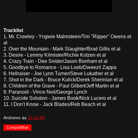
Tracklist
1. Mr. Crowley - Yngwie Malmsteen/Tim "Ripper" Owens et
al
2. Over the Mountain - Mark Slaughter/Brad Gillis et al
3. Desire - Lemmy Kilmister/Richie Kotzen et al
4. Crazy Train - Dee Snider/Jason Bonham et al
5. Goodbye to Romance - Lisa Loeb/Dweezil Zappa
6. Hellraiser - Joe Lynn Turner/Steve Lukather et al
7. Shot in the Dark - Bruce Kulick/Derek Sherinian et al
8. Children of the Grave - Paul Gilbert/Jeff Martin et al
9. Paranoid - Vince Neil/George Lynch
10. Suicide Solution - James Book/Nick Lucero et al
11. I Don't Know - Jack Blades/Reb Beach et al
Anônimo
às
11:14:00
Compartilhar