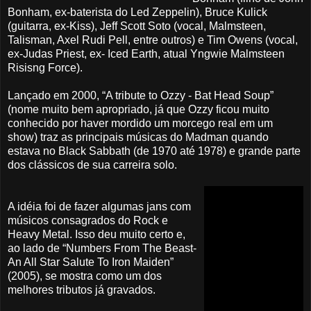
Bonham, ex-baterista do Led Zeppelin), Bruce Kulick
(guitarra, ex-Kiss), Jeff Scott Soto (vocal, Malmsteen,
Talisman, Axel Rudi Pell, entre outros) e Tim Owens (vocal,
ex-Judas Priest, ex- Iced Earth, atual Yngwie Malmsteen
Risisng Force).
Lançado em 2000, “A tribute to Ozzy - Bat Head Soup”
(nome muito bem apropriado, já que Ozzy ficou muito
conhecido por haver mordido um morcego real em um
show) traz as principais músicas do Madman quando
estava no Black Sabbath (de 1970 até 1978) e grande parte
dos clássicos de sua carreira solo.
A idéia foi de fazer algumas jans com
músicos consagrados do Rock e
Heavy Metal. Isso deu muito certo e,
ao lado de “Numbers From The Beast-
An All Star Salute To Iron Maiden”
(2005), se mostra como um dos
melhores tributos já gravados.