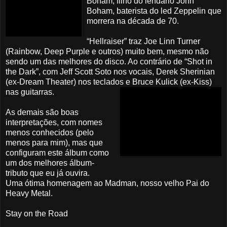
Boham, filho do lendário John
Boham, baterista do led Zeppelin que
morrera na década de 70.
“Hellraiser” traz Joe Linn Turner
(Rainbow, Deep Purple e outros) muito bem, mesmo não
sendo um das melhores do disco. Ao contrário de “Shot in
the Dark”, com Jeff Scott Soto nos vocais, Derek Sherinian
(ex-Dream Theater) nos teclados e Bruce Kulick (ex-Kiss)
nas guitarras.
As demais são boas
interpretações, com nomes
menos conhecidos (pelo
menos para mim), mas que
configuram este álbum como
um dos melhores álbum-
tributo que eu já ouvira.
Uma ótima homenagem ao Madman, nosso velho Pai do
Heavy Metal.
Stay on the Road