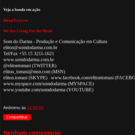
Veja a banda em ação
Metal Forever
We Are Living For the Metal
Som do Darma - Produção e Comunicação em Cultura
eliton@somdodarma.com.br
Tel/Fax +55 15 3211-1621
www.somdodarma.com.br
@elitontomasi (TWITTER)
eliton_tomasi@msn.com (MSN)
eliton.tomasi (SKYPE) 
 www.facebook.com/elitontomasi (FACEB
www.myspace.com/somdodarma (MYSPACE)
www.youtube.com/somdodarma (YOUTUBE)
Anônimo
às
11:06:00
Compartilhar
Nenhum comentário: