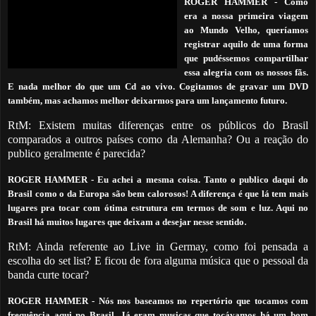
ROGER HAMMER
-
Como
era a nossa primeira viagem
ao Mundo Velho, queríamos
registrar aquilo de uma forma
que pudéssemos compartilhar
essa alegria com os nossos fãs.
E nada melhor do que um Cd ao vivo. Cogitamos de gravar um DVD
também, mas achamos melhor deixarmos para um lançamento futuro.
RtM: Existem muitas diferenças entre os públicos do Brasil
comparados a outros países como da Alemanha? Ou a reação do
publico geralmente é parecida?
ROGER HAMMER
-
Eu achei a mesma coisa. Tanto o publico daqui do
Brasil como o da Europa são bem calorosos! A diferença é que lá tem mais
lugares pra tocar com ótima estrutura em termos de som e luz. Aqui no
.
Brasil há muitos lugares que deixam a desejar nesse sentido
RtM: Ainda referente ao Live in Germay, como foi pensada a
escolha do set list? E ficou de fora alguma música que o pessoal da
banda curte tocar?
ROGER HAMMER -
Nós nos baseamos no repertório que tocamos com
frequência aqui no Brasil. Já eram musicas que tocávamos há um bom