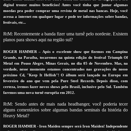
digital trouxe muitos benefícios! Antes você tinha que juntar algumas
moedas pra poder comprar uma revista de metal nas bancas. Hoje, você
acessa a internet em qualquer lugar e pode ter informações sobre bandas,
festivais, etc...
RtM: Recentemente a banda fizer uma turnê pelo nordeste. Existem
planos para shows aqui na região sul?
ROGER HAMMER
– Após o excelente show que fizemos em Campina
Grande, na Paraíba, tocaremos na quinta edição do festival Triumph Of
Metal em Pouso Alegre, Minas Gerais, no dia 05 de Novembro. Mas, n
a
verdade, nesse momento estamos concentrados nas gravações do nosso
próximo Cd, "Keep It Hellish"! O álbum será lançado na Europa em
fevereiro do ano que vem pela Pure Steel Records. Depois disso, com
certeza, iremos fazer novos shows pelo Brasil, inclusive pelo Sul. Também
faremos uma nova turnê européia em 2012.
RtM: Sendo antes de mais nada headbanger, você poderia tecer
alguns comentários sobre algumas bandas seminais da história do
Heavy Metal?
ROGER HAMMER -
Iron Maiden sempre será Iron Maiden!
Independente