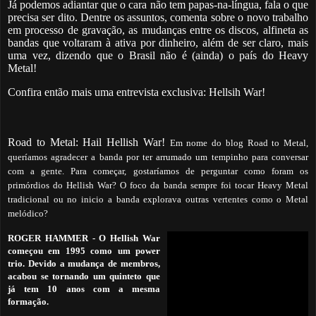
Já podemos adiantar que o cara não tem papas-na-língua, fala o que
precisa ser dito. Dentre os assuntos, comenta sobre o novo trabalho
em processo de gravação, as mudanças entre os discos, alfineta as
bandas que voltaram à ativa por dinheiro, além de ser claro, mais
uma vez, dizendo que o Brasil não é (ainda) o país do Heavy
Metal!
Confira então mais uma entrevista exclusiva: Hellsih War!
Road to Metal: Hail Hellish War!
Em nome do blog Road to Metal,
queríamos agradecer a banda por ter arrumado um tempinho para conversar
com a gente. Para começar, gostaríamos de perguntar como foram os
primórdios do Hellish War? O foco da banda sempre foi tocar Heavy Metal
tradicional ou no inicio a banda explorava outras vertentes como o Metal
melódico?
ROGER HAMMER
-
O Hellish War
começou em 1995 como um power
trio. Devido a mudança de membros,
acabou se tornando um quinteto que
já tem 10 anos com a mesma
formação.