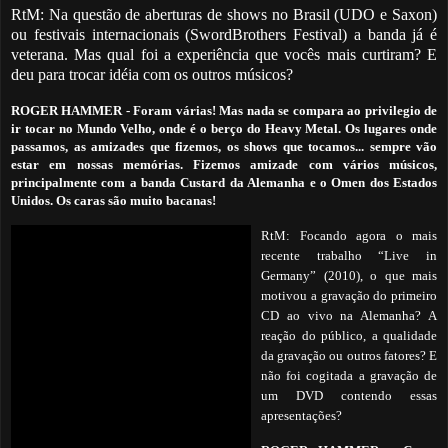
RtM: Na questão de aberturas de shows no Brasil (UDO e Saxon)
ou festivais internacionais (SwordBrothers Festival) a banda já é
veterana. Mas qual foi a experiência que vocês mais curtiram? E
deu para trocar idéia com os outros músicos?
ROGER HAMMER -
Foram várias! Mas nada se compara ao privilegio de
ir tocar no Mundo Velho, onde é o berço do Heavy Metal. Os lugares onde
passamos, as amizades que fizemos, os shows que tocamos... sempre vão
estar em nossas memórias. Fizemos amizade com vários músicos,
principalmente com a banda Custard da Alemanha e o Omen dos Estados
Unidos. Os caras são muito bacanas!
RtM: Focando agora o mais
recente trabalho “Live in
Germany” (2010), o que mais
motivou a gravação do primeiro
CD ao vivo
na Alemanha? A
reação do público, a qualidade
da gravação ou outros fatores?
E
não foi cogitada a gravação de
um DVD contendo essas
apresentações?