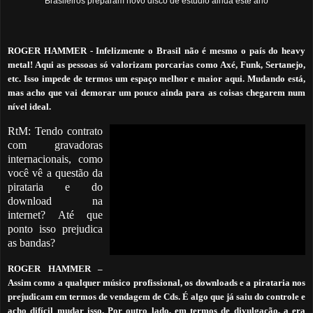
Brasileiros preparam novo disco de estúdio ainda este ano
ROGER HAMMER -
Infelizmente o Brasil não é mesmo o país do heavy
metal! Aqui as pessoas só valorizam porcarias como Axé, Funk, Sertanejo,
etc. Isso impede de termos um espaço melhor e maior aqui. Mudando está,
mas acho que vai demorar um pouco ainda para as coisas chegarem num
nível ideal.
RtM: Tendo contrato
com gravadoras
internacionais, como
você vê a questão da
pirataria e do
download na
internet? Até que
ponto isso prejudica
as bandas?
ROGER HAMMER
–
Assim como a qualquer músico profissional, os downloads e a pirataria nos
prejudicam em termos de vendagem de Cds. É algo que já saiu do controle e
acho difícil mudar isso. Por outro lado, em termos de divulgação, a era