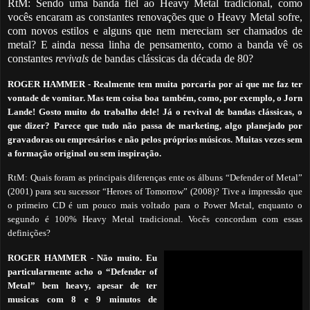
RtM: Sendo uma banda fiel ao Heavy Metal tradicional, como
vocês encaram as constantes renovações que o Heavy Metal sofre,
com novos estilos e alguns que nem mereciam ser chamados de
metal? E ainda nessa linha de pensamento, como a banda vê os
constantes
revivals
de bandas clássicas da década de 80?
ROGER HAMMER -
Realmente tem muita porcaria por aí que me faz ter
vontade de vomitar. Mas tem coisa boa também, como, por exemplo, o Jorn
Lande! Gosto muito do trabalho dele! Já o revival de bandas clássicas, o
que dizer? Parece que tudo não passa de marketing, algo planejado por
gravadoras ou empresários e não pelos próprios músicos. Muitas vezes sem
a formação original ou sem inspiração.
RtM: Quais foram as principais diferenças ente os álbuns “Defender of Metal”
(2001) para seu sucessor “Heroes of Tomorrow” (2008)?
Tive a impressão que
o primeiro CD é um pouco mais voltado para o Power Metal, enquanto o
segundo é 100% Heavy Metal tradicional. Vocês concordam com essas
definições?
ROGER HAMMER
-
Não muito. Eu
particularmente acho o “Defender of
Metal” bem heavy, apesar de ter
musicas com 8 e 9 minutos de