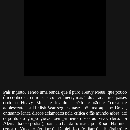
País ingrato. Tendo uma banda que é puro Heavy Metal, que pouco
é reconhecida entre seus conterrâneos, mas “idolatrada” nos países
onde o Heavy Metal é levado a sério e não é “coisa de
adolescente”, a Hellish War segue quase anônima aqui no Brasil,
enquanto lança discos aclamados pela crítica e fãs mundo afora, até
o ponto do grupo gravar seu primeiro disco ao vivo, claro, na
Alemanha (só podia!), pois lá a banda formada por Roger Hammer
(vocal), Vulcano (guitarra), Daniel Job (guitarra), JR (baixo) e