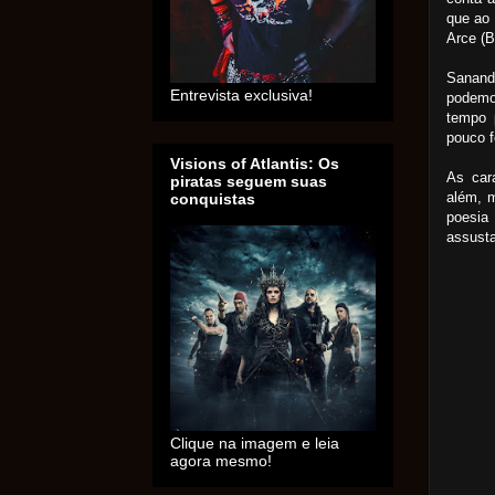
que ao 
Arce (B
Sanando
Entrevista exclusiva!
podemo
tempo 
pouco f
Visions of Atlantis: Os
As cara
piratas seguem suas
além, m
conquistas
poesia 
assusta
Clique na imagem e leia
agora mesmo!