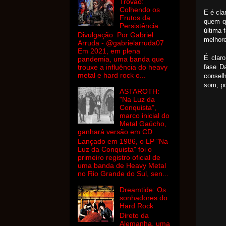
Trovão:
Colhendo os
E é cla
Frutos da
quem q
Persistência
última 
Divulgação Por Gabriel
melhor
Arruda - @gabrielarruda07
Em 2021, em plena
É clar
pandemia, uma banda que
fase D
trouxe a influência do heavy
metal e hard rock o...
consel
som, po
ASTAROTH:
"Na Luz da
Conquista",
marco inicial do
Metal Gaúcho,
ganhará versão em CD
Lançado em 1986, o LP "Na
Luz da Conquista" foi o
primeiro registro oficial de
uma banda de Heavy Metal
no Rio Grande do Sul, sen...
Dreamtide: Os
sonhadores do
Hard Rock
Direto da
Alemanha, uma