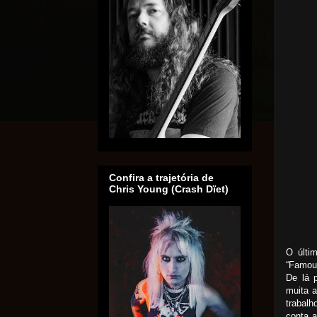
Confira a trajetória de
Chris Young (Crash Dïet)
O últi
“Famou
De lá 
muita 
trabalh
conta a