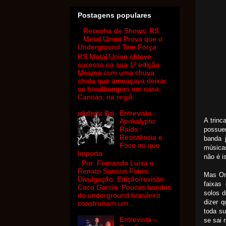
Postagens populares
Resenha de Shows: RS
Metal Union Prova que o
Underground Tem Força
RS Metal Union obteve
sucesso na sua 1º edição
Mesmo com uma chuva
chata que ameaçava deixar
os headbangers em casa,
Canoas, na regiã...
Entrevista -
A trinc
Apokalyptic
Raids :
possue
Resistência e
banda 
Foco no que
músicas
Importa
não é i
Por: Fernanda Luísa e
Renato Sanson Fotos:
Mas On
Divulgação Edição/revisão:
faixas
Caco Garcia Poucas bandas
solos d
do underground brasileiro
dizer 
construíram um...
toda su
Entrevista –
se sai 