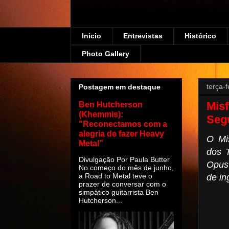
Início
Entrevistas
Histórico
Photo Gallery
terça-
Postagem em destaque
Misf
Ben Hutcherson
(Khemmis):
Seg
"Reconectamos com a
alegria de fazer Heavy
O Mi
Metal”
dos T
Divulgação Por Paula Butter
Opus
No começo do mês de junho,
a Road to Metal teve o
de i
prazer de conversar com o
simpático guitarrista Ben
Hutcherson...