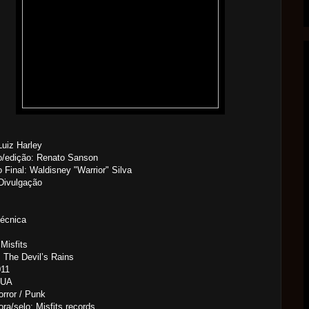
Luiz Harley
o/edição: Renato Sanson
 Final: Waldisney "Warrior" Silva
Divulgação
Técnica
Misfits
 The Devil’s Rains
011
EUA
orror / Punk
ra/selo: Misfits records