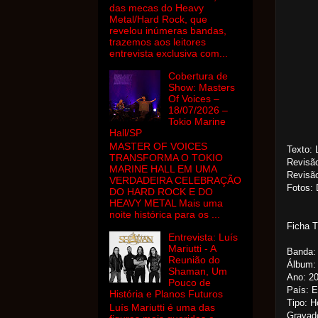
das mecas do Heavy
Metal/Hard Rock, que
revelou inúmeras bandas,
trazemos aos leitores
entrevista exclusiva com...
Cobertura de
Show: Masters
Of Voices –
18/07/2026 –
Tokio Marine
Hall/SP
MASTER OF VOICES
Texto: 
TRANSFORMA O TOKIO
Revisã
MARINE HALL EM UMA
Revisão
VERDADEIRA CELEBRAÇÃO
Fotos: 
DO HARD ROCK E DO
HEAVY METAL Mais uma
noite histórica para os ...
Ficha 
Entrevista: Luís
Mariutti - A
Banda: 
Reunião do
Álbum:
Shaman, Um
Ano: 2
Pouco de
País: 
História e Planos Futuros
Tipo: H
Luís Mariutti é uma das
Gravado