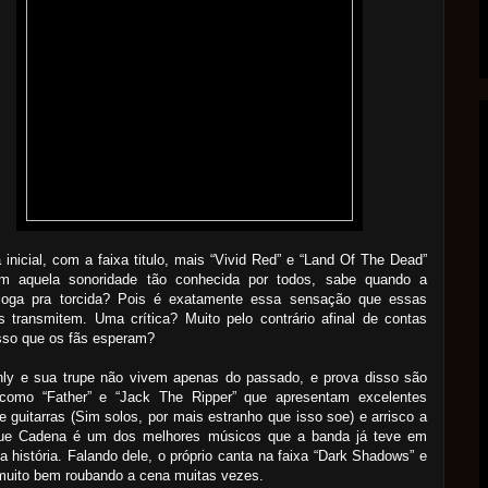
a inicial, com a faixa titulo, mais “Vivid Red” e “Land Of The Dead”
m aquela sonoridade tão conhecida por todos, sabe quando a
joga pra torcida? Pois é exatamente essa sensação que essas
 transmitem. Uma crítica? Muito pelo contrário afinal de contas
sso que os fãs esperam?
ly e sua trupe não vivem apenas do passado, e prova disso são
 como “Father” e “Jack The Ripper” que apresentam excelentes
e guitarras (Sim solos, por mais estranho que isso soe) e arrisco a
que Cadena é um dos melhores músicos que a banda já teve em
a história. Falando dele, o próprio canta na faixa “Dark Shadows” e
muito bem roubando a cena muitas vezes.