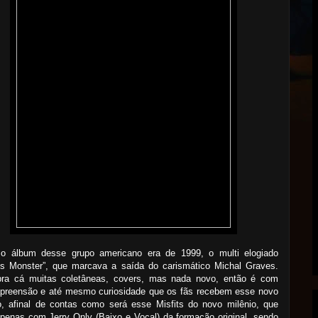
mo álbum desse grupo americano era de 1999, o multi elogiado
s Monster”, que marcava a saída do carismático Michal Graves.
pra cá muitas coletâneas, covers, mas nada novo, então é com
apreensão e até mesmo curiosidade que os fãs recebem esse novo
o, afinal de contas como será esse Misfits do novo milênio, que
penas com Jerry Only (Baixo e Vocal) da formação original, sendo