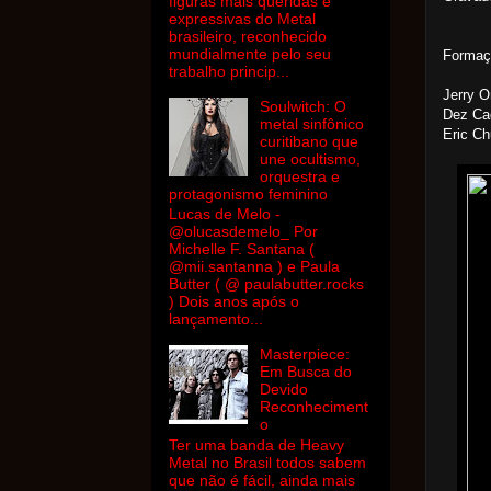
figuras mais queridas e
expressivas do Metal
brasileiro, reconhecido
mundialmente pelo seu
Formaç
trabalho princip...
Jerry O
Soulwitch: O
Dez Cad
metal sinfônico
Eric Ch
curitibano que
une ocultismo,
orquestra e
protagonismo feminino
Lucas de Melo -
@olucasdemelo_ Por
Michelle F. Santana (
@mii.santanna ) e Paula
Butter ( @ paulabutter.rocks
) Dois anos após o
lançamento...
Masterpiece:
Em Busca do
Devido
Reconheciment
o
Ter uma banda de Heavy
Metal no Brasil todos sabem
que não é fácil, ainda mais