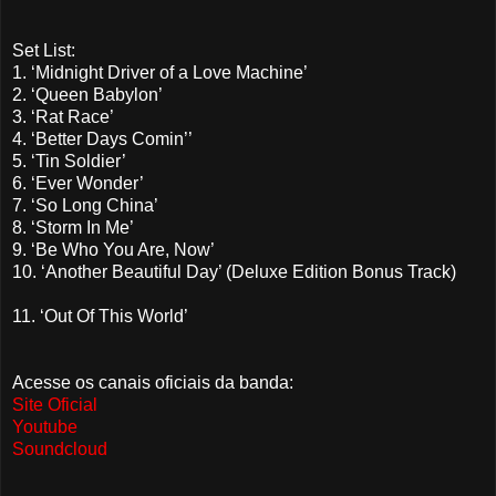
Set List:
1. ‘Midnight Driver of a Love Machine’
2. ‘Queen Babylon’
3. ‘Rat Race’
4. ‘Better Days Comin’’
5. ‘Tin Soldier’
6. ‘Ever Wonder’
7. ‘So Long China’
8. ‘Storm In Me’
9. ‘Be Who You Are, Now’
10. ‘Another Beautiful Day’ (Deluxe Edition Bonus Track)
11. ‘Out Of This World’
Acesse os canais oficiais da banda:
Site Oficial
Youtube
Soundcloud