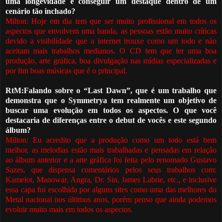
uma longevidade e conseguir um destaque dentro de um
cenário tão inchado?
Milton: Hoje em dia tem que ser muito profissional em todos os
aspectos que envolvem uma banda, as pessoas estão muito críticas
devido a visibilidade que a internet trouxe como um todo e não
aceitam mais trabalhos medianos. O CD tem que ter uma boa
produção, arte gráfica, boa divulgação nas mídias especializadas e
por fim boas músicas que é o principal.
RtM:Falando sobre o “Last Dawn”, que é um trabalho que
demonstra que o Symmetrya tem realmente um objetivo de
buscar uma evolução em todos os aspectos. O que você
destacaria de diferenças entre o debut de vocês e este segundo
álbum?
Milton: Eu acredito que a produção como um todo está bem
melhor, as melodias estão mais trabalhadas e pensadas em relação
ao álbum anterior e a arte gráfica foi feit
a
pelo renomado Gustavo
Sazes, que dispensa comentários pelos seus trabalhos com:
Kamelot, Manowar, Angra, Dr. Sin, James Labrie, etc., e inclusive
essa capa foi escolhida por alguns sites como uma das melhores do
M
etal nacional nos últimos anos, por
é
m penso que ainda podemos
evoluir muito mais em todos os aspectos.