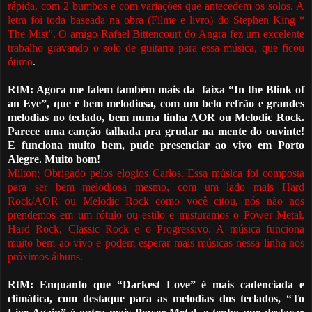
rápida, com 2 bumbos e com variações que antecedem os solos. A
letra foi toda baseada na obra (Filme e livro) do Stephen King “
The Mist”. O amigo Rafael Bittencourt do Angra fez um excelente
trabalho gravando o solo de guitarra para essa música, que ficou
ótimo
.
RtM: Agora me falem também mais da
faixa “In the Blink of
an Eye”, que é bem melodiosa, com um belo refrão e grandes
melodias no teclado, bem numa linha AOR ou Melodic Rock.
Parece uma canção talhada pra grudar na mente do ouvinte!
E funciona muito bem, pude presenciar ao vivo em Porto
Alegre. Muito bom!
Milton: Obrigado pelos elogios Carlos. Essa música foi composta
para ser bem melodiosa mesmo, com um lado mais Hard
Rock/AOR ou Melodic Rock como você citou, nós não nos
prendemos em um r
ó
tulo ou estilo e misturamos o Power Metal,
Hard Rock, Classic Rock e o Progressivo. A música funciona
muito bem ao vivo e podem esperar mais músicas nessa linha nos
próximos álbuns.
RtM:
Enquanto que “Darkest Love” é mais cadenciada e
climática, com destaque para as melodias dos teclados, “To