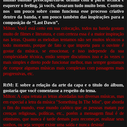
esquecer o feeling, já vocês, dosaram tudo muito bem. Contem-
nos
um pouco sobre como funciona esse processo criativo
dentro da banda, e um pouco também das inspirações para a
composição de “Last Dawn”.
Milton: Você está certo em sua colocação, todos na banda gostam
muito de filmes e literatura, e com certeza essa
é
a maior inspiração
nas letras.
Quanto a
s melodias tentamos não ser muitos técnicos a
todo momento, porque de fato o que importa para o ouvinte
é
gostar da música, se emocionar, e isso independe da sua
complexidade técnica, então sempre discutimos isso e
à
s vezes o
mais simples e direto pode funcionar melhor, mas sempre gostamos
de compor algumas músicas mais complexas com passagens mais
progressivas, etc.
RtM: E sobre a relação da arte da capa e o título do álbum,
gostaria que você comentasse a respeito do tema.
Milton: A capa retrata as letras abordadas nas diversas músicas, mas
em especial a letra da música "Something In The Mist", que aborda
o fim do mundo, esse mundo caótico que as pessoas matam por
crenças religiosas, pol
í
ticas, etc., por
é
m a mensagem final
é
de
otimismo, que nunca
é
tarde demais para recomeçar, realizar seus
sonhos, ou seja sempre existe uma saída e nunca desista!