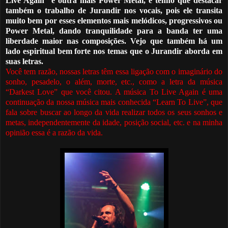
Live Again” é outra mais Power Metal, e tenho que destacar
também o trabalho de Jurandir nos vocais, pois ele transita
muito bem por esses elementos mais melódicos, progressivos ou
Power Metal, dando tranq
u
ilidade para a banda ter uma
liberdade maior nas composições. Vejo que também há um
lado espiritual bem forte nos temas que o Jurandir aborda em
suas letras.
Você tem razão, nossas letras têm essa ligação com o imaginário do
sonho, pesadelo, o além, morte, etc., como a letra da música
“Darkest Love” que você citou. A música To Live Again
é
uma
continuação da nossa música mais conhecida “Learn To Live”, que
fala sobre buscar ao longo da vida realizar todos os seus sonhos e
metas, independentemente da idade, posição social, etc. e na minha
opinião essa
é
a razão da vida.