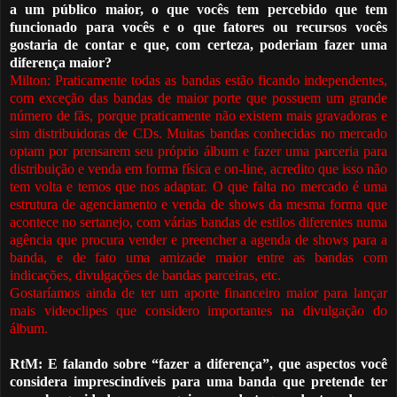
a um público maior, o que vocês tem percebido que tem
funcionado para vocês e o que fat
o
res ou recursos vocês
gostaria de contar e que, com certeza, poderiam fazer uma
diferença maior?
Milton: Praticamente todas as bandas estão ficando independentes,
com exceção das bandas de maior porte que possuem um grande
número de fãs, porque praticamente não existem mais gravadoras e
sim distribuidoras de CDs. Muitas bandas conhecidas no mercado
optam por prensarem seu próprio álbum e fazer uma parceria para
distribuição e venda em forma física e on
-
line, acredito que isso não
tem volta e temos que nos adaptar. O que falta no mercado
é
uma
estrutura de agenciamento e venda de shows da mesma forma que
acontece no sertanejo, com várias bandas de estilos diferentes numa
ag
ê
ncia que procura vender e preencher a agenda de shows para a
banda, e de fato uma amizade maior entre as bandas com
indicações, divulgações de bandas parceiras, etc.
Gostaríamos ainda de ter um aporte financeiro maior para lançar
mais videoclipes que considero importantes na divulgação do
álbum.
RtM: E falando sobre “fazer a diferença”, que aspectos você
considera imprescindíveis para uma banda que pretende ter