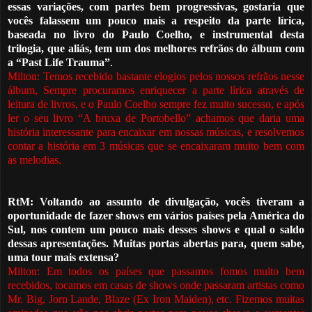
essas variações, com partes bem progressivas, gostaria que
vocês falassem um pouco mais a respeito da parte lírica,
baseada no livro do Paulo Coelho, e instrumental desta
trilogia, que aliás, tem um dos melhores refrãos do álbum com
a “Past Life Trauma”
.
Milton: Temos recebido bastante elogios pelos nossos refrãos nesse
álbum, Sempre procuramos enriquecer a parte lírica através de
leitura de livros, e o Paulo Coelho sempre fez muito sucesso, e após
ler o seu livro “A bruxa de Portobello” achamos que daria uma
história interessante para encaixar em nossas músicas, e resolvemos
contar a história em 3 músicas que se encaixaram muito bem com
as melodias.
RtM: V
oltando ao assunto de divulgação, vocês tiveram a
oportunidade de fazer shows em vários países pela América do
Sul, nos contem um pouco mais desses shows e qual o saldo
dessas apresentações. Muitas portas abertas para, quem sabe,
uma tour mais extensa?
Milton: Em todos os países que passamos fomos muito bem
recebidos, tocamos em casas de shows onde passaram artistas como
Mr. Big, Jorn Lande, Blaze (Ex Iron Maiden), etc. Fizemos muitas