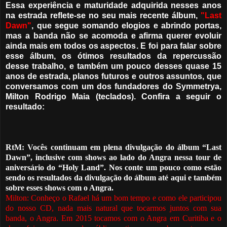
Essa experiência e maturidade adquirida nesses anos
na estrada reflete-se no seu mais recente álbum,
"Last
Dawn"
, que segue somando elogios e abrindo portas,
mas a banda não se acomoda e afirma querer evoluir
ainda mais em todos os aspectos. E foi para falar sobre
esse álbum, os ótimos resultados da repercussão
desse trabalho, e também um pouco desses quase 15
anos de estrada, planos futuros e outros assuntos, que
conversamos com um dos fundadores do Symmetrya,
Milton Rodrigo Maia (teclados). Confira a seguir o
resultado:
RtM: Vocês continuam em plena divulgação do álbum “Last
Dawn”, inclusive com shows ao lado do Angra nessa tour de
aniversário do “Holy Land”.
Nos conte um pouco como
estão
sendo os resultados da divulgação do álbum até aqui e também
sobre esses shows com o Angra.
Milton: Conheço o Rafael há um bom tempo e como ele participou
do nosso CD, nada mais natural que tocarmos juntos com sua
banda, o Angra. Em 2015 tocamos com o Angra em Curitiba e o