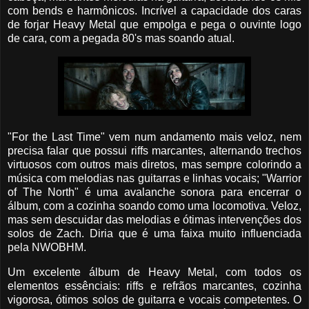
com bends e harmônicos. Incrível a capacidade dos caras
de forjar Heavy Metal que empolga e pega o ouvinte logo
de cara, com a pegada 80's mas soando atual.
"For the Last Time" vem num andamento mais veloz, nem
precisa falar que possui riffs marcantes, alternando trechos
virtuosos com outros mais diretos, mas sempre colorindo a
música com melodias nas guitarras e linhas vocais; "Warrior
of The North" é uma avalanche sonora para encerrar o
álbum, com a cozinha soando como uma locomotiva. Veloz,
mas sem descuidar das melodias e ótimas intervenções dos
solos de Zach. Diria que é uma faixa muito influenciada
pela NWOBHM.
Um excelente álbum de Heavy Metal, com todos os
elementos essênciais: riffs e refrãos marcantes, cozinha
vigorosa, ótimos solos de guitarra e vocais competentes. O