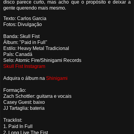
disco parece curto, mas acho que o propósito e deixar a
gente querendo mais mesmo.
Texto: Carlos Garcia
Fotos: Divulgação
Banda: Skull Fist
Álbum: "Paid in Full"
Estilo: Heavy Metal Tradicional
País: Canadá
Selo: Atomic Fire/Shinigami Records
Skull Fist Instagram
Adquira o álbum na
Shinigami
Formação:
Zach Schottler: guitarra e vocais
Casey Guest: baixo
JJ Tartaglia: bateria
Tracklist:
1. Paid In Full
2. Long Live The Fist