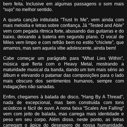
bem feita. Inclusive em algumas passagens o som mais
“sujo” no melhor sentido.
A quarta canção intitulada “Trust In Me”, vem ainda com
mais melodia e letras sobre confiança. Já “Tested and Able”
vem com pegada rítmica forte, abusando das guitarras e do
baixo, deixando a bateria em segundo plano. O vocal de
Miles vem limpo e com refrão bem no estilo “chiclete”, que
amamos, mas sem aquela vibe adolescente, ainda bem!
Cabe começar um parágrafo para “What Lies Within”,
música que flerta com o Heavy Metal, mostrando a
maturidade musical da banda, dando um tom mais sério ao
álbum e elevando o patamar das composições para o lado
mais obscuro dos sentimentos humanos, sempre com
indagações não sanadas.
Enfim, chegamos à balada do disco, “Hang By A Thread”,
nada de excepcional, mas bem construída com tons
acústicos e fácil de ouvir. A nona faixa “Scales Are Falling”
vem com jeito de balada, mas carrega mais identidade e
peso em seu corpo. Além disso, neste ponto, as letras
carregam o ápice do desespero de nossa humanidade,