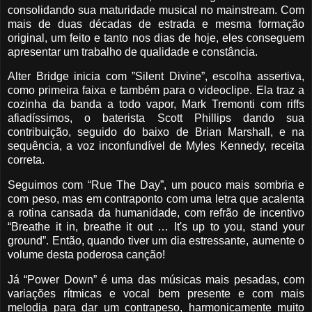
consolidando sua maturidade musical no mainstream. Com
mais de duas décadas de estrada e mesma formação
original, um feito e tanto nos dias de hoje, eles conseguem
apresentar um trabalho de qualidade e constância.
Alter Bridge inicia com ”Silent Divine”, escolha assertiva,
como primeira faixa e também para o videoclipe. Ela traz a
cozinha da banda a todo vapor, Mark Tremonti com riffs
afiadíssimos, o baterista Scott Phillips dando sua
contribuição, seguido do baixo de Brian Marshall, e na
sequência, a voz inconfundível de Myles Kennedy, receita
correta.
Seguimos com “Rue The Day”, um pouco mais sombria e
com peso, mas em contraponto com uma letra que acalenta
a rotina cansada da humanidade, com refrão de incentivo
“Breathe it in, breathe it out … It's up to you, stand your
ground”. Então, quando tiver um dia estressante, aumente o
volume desta poderosa canção!
Já “Power Down” é uma das músicas mais pesadas, com
variações rítmicas e vocal bem presente e com mais
melodia para dar um contrapeso, harmonicamente muito