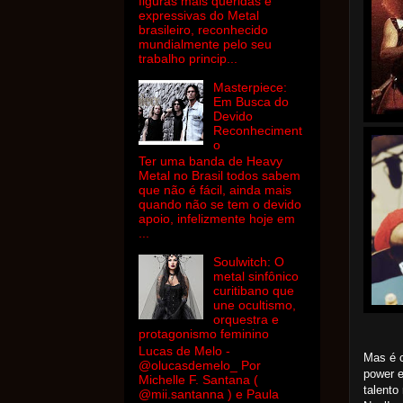
figuras mais queridas e
expressivas do Metal
brasileiro, reconhecido
mundialmente pelo seu
trabalho princip...
Masterpiece:
Em Busca do
Devido
Reconheciment
o
Ter uma banda de Heavy
Metal no Brasil todos sabem
que não é fácil, ainda mais
quando não se tem o devido
apoio, infelizmente hoje em
...
Soulwitch: O
metal sinfônico
curitibano que
une ocultismo,
orquestra e
protagonismo feminino
Lucas de Melo -
Mas é c
@olucasdemelo_ Por
power e
Michelle F. Santana (
talento
@mii.santanna ) e Paula