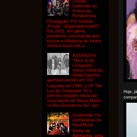
Trovão:
Colhendo os
Frutos da
Persistência
Divulgação Por Gabriel
Arruda - @gabrielarruda07
Em 2021, em plena
pandemia, uma banda que
trouxe a influência do heavy
metal e hard rock o...
ASTAROTH:
"Na Luz da
Conquista",
marco inicial do
Metal Gaúcho,
ganhará versão em CD
Lançado em 1986, o LP "Na
Luz da Conquista" foi o
Hoje, j
primeiro registro oficial de
compara
uma banda de Heavy Metal
no Rio Grande do Sul, sen...
Dreamtide: Os
sonhadores do
Hard Rock
Direto da
Alemanha, uma