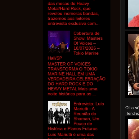
das mecas do Heavy
Metal/Hard Rock, que
revelou inúmeras bandas,
trazemos aos leitores
entrevista exclusiva com...
Cobertura de
Show: Masters
Of Voices –
18/07/2026 –
Tokio Marine
Hall/SP
MASTER OF VOICES
TRANSFORMA O TOKIO
MARINE HALL EM UMA
VERDADEIRA CELEBRAÇÃO
DO HARD ROCK E DO
HEAVY METAL Mais uma
noite histórica para os ...
Entrevista: Luís
Olha só
Mariutti - A
Hendrix
Reunião do
Shaman, Um
Pouco de
História e Planos Futuros
Luís Mariutti é uma das