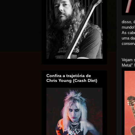
disso, 
mundo!
As cabe
uma das
conserv
Vejam s
Metal" 
Confira a trajetória de
Chris Young (Crash Dïet)