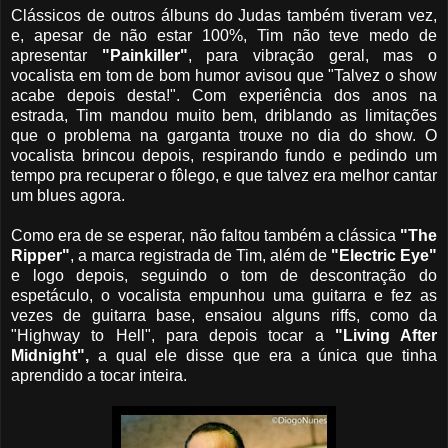
Clássicos de outros álbuns do Judas também tiveram vez,
e, apesar de não estar 100%, Tim não teve medo de
apresentar
"Painkiller"
, para vibração geral, mas o
vocalista em tom de bom humor avisou que "Talvez o show
acabe depois desta!". Com experiência dos anos na
estrada, Tim mandou muito bem, driblando as limitações
que o problema na garganta trouxe no dia do show. O
vocalista brincou depois, respirando fundo e pedindo um
tempo pra recuperar o fôlego, e que talvez era melhor cantar
um blues agora.
Como era de se esperar, não faltou também a clássica
"The
Ripper"
, a marca registrada de Tim, além de
"Electric Eye"
e logo depois, seguindo o tom de descontração do
espetáculo, o vocalista empunhou uma guitarra e fez as
vezes de guitarra base, ensaiou alguns riffs, como da
"Highway to Hell", para depois tocar a
"Living After
Midnight",
a qual ele disse que era a única que tinha
aprendido a tocar inteira.