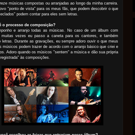
treze músicas compostas ou arranjadas ao longo da minha carreira.
vo "ponto de vista" para os meus fãs, que podem descobrir o que
eclados" podem contar para eles sem letras.
 o processo de composição?
ponho e arranjo todas as músicas. No caso de um álbum com
, muitas vezes eu passo a caneta para os cantores, e também
 letras. Durante as gravações, eu sempre adoro ouvir o que meus
is músicos podem trazer de acordo com o arranjo básico que criei e
os. Adoro quando os músicos "sentem" a música e dão sua própria
registrada" às composições.
ocê escolheu as faixas que entrariam nesse álbum?