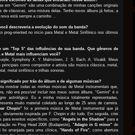
xas em "Gemini" são uma combinação de minhas canções originais
s de clássicas, uma mistura delas. Tenho novos álbuns já feitos, a
nova está sempre a caminho ...
ocê descreveria a evolução do som da banda?
o prog-oriented no início para Metal e Metal Sinfônico nos últimos
 um "Top 5" das influências de sua banda. Que gêneros de
 e Metal mais influenciam você?
urple, Symphony X, Y. Malmsteen, J. S. Bach, A. Vivaldi. Meus
 principais como compositor e artista são música clássica, metal,
tal, metal sinfônico e trilhas sonoras.
 significado por trás do álbum e de algumas músicas?
ria mostrar todas as minhas músicas de Metal instrumentais que,
ra, não era possível incluir nos meus outros álbuns.
"Gemini" é o
gno astrológico. Eu e minha música totalmente representadas,
resenta muito material coletado ao longo de 25 anos de carreira.
ear Chopin"
foi a primeira música de Metal instrumental que já
 obviamente inspirada por F. Chopin e diz tudo. Em seguida, criei
s para eventos específicos, como
"Angels in the Shadow"
para a
ntação no Prog Head 2008 (Budapeste),
"Adagio in G minor"
de
i foi arranjada para uma clínica,
"Hands of Fire"
, como abertura