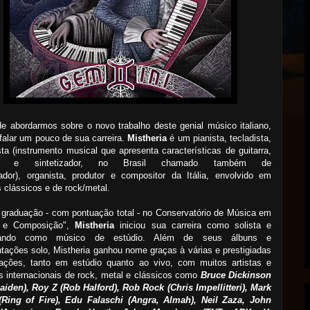
e abordarmos sobre o novo trabalho deste genial músico italiano,
alar um pouco de sua carreira.
Mistheria
é um pianista, tecladista,
sta (instrumento musical que apresenta características de guitarra,
do e sintetizador, no Brasil chamado também de
ador), organista, produtor e compositor da Itália, envolvido em
 clássicos e de rock/metal.
graduação - com pontuação total - no Conservatório de Música em
 e Composição",
Mistheria
iniciou sua carreira como solista e
lhando como músico de estúdio. Além de seus álbuns e
tações solo, Mistheria ganhou nome graças à várias e prestigiadas
rações, tanto em estúdio quanto ao vivo, com muitos artistas e
 internacionais de rock, metal e clássicos como
Bruce Dickinson
aiden), Roy Z (Rob Halford), Rob Rock (Chris Impellitteri), Mark
(Ring of Fire), Edu Falaschi (Angra, Almah), Neil Zaza, John