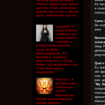
Ter uma banda de Heavy
Metal no Brasil todos sabem
As fai
que não é fácil, ainda mais
e cover
quando não se tem o devido
música 
apoio, infelizmente hoje em
...
Como v
De muit
Soulwitch: O
anos.
metal sinfônico
curitibano que
une ocultismo,
Nomeie
orquestra e
música
protagonismo feminino
Deep P
Lucas de Melo -
gêneros
@olucasdemelo_ Por
prog-me
Michelle F. Santana (
@mii.santanna ) e Paula
Qual o
Butter ( @ paulabutter.rocks
Eu que
) Dois anos após o
até ago
lançamento...
meu si
Phornax – A
pois
ap
fornalha mais
"My D
viva do que
compus,
nunca!
música
Resenha por:
aprese
Renato Sanson Algumas
Albinon
bandas parecem