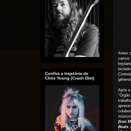
Antes d
vamos f
keytari
tecla
Confira a trajetória de
Control
Chris Young (Crash Dïet)
gêneros
Após a 
"Órgão
traba
apresen
colabo
músicos
(Iron M
Boals 