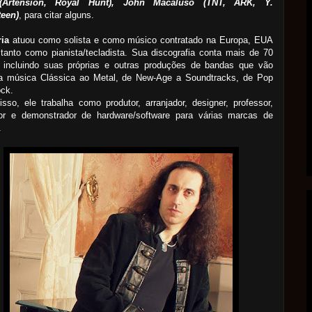
(Artension, Royal Hunt), John Macaluso (TNT, ARK, Y.
een)
, para citar alguns.
ria
atuou como solista e como músico contratado na Europa, EUA
tanto como pianista/tecladista. Sua discografia conta mais de 70
, incluindo suas próprias e outras produções de bandas que vão
a música Clássica ao Metal, de New-Age a Soundtracks, de Pop
ock.
sso, ele trabalha como produtor, arranjador, designer, professor,
dor e demonstrador de hardware/software para várias marcas de
.