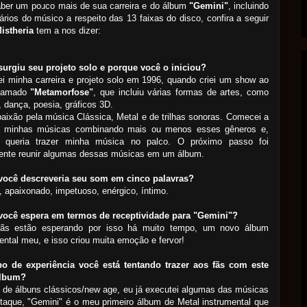
ber um pouco mais de sua carreira e do álbum
"Gemini"
, incluindo
rios do músico a respeito das 13 faixas do disco, confira a seguir
istheria
tem a nos dizer:
urgiu seu projeto solo e porque você o iniciou?
 minha carreira e projeto solo em 1996, quando criei um show ao
chamado
"Metamorfose"
, que incluiu várias formas de artes, como
 dança, poesia, gráficos 3D.
aixão pela música Clássica, Metal e de trilhas sonoras. Comecei a
 minhas músicas combinando mais ou menos esses gêneros e,
, queria trazer minha música no palco. O próximo passo foi
ente reunir algumas dessas músicas em um álbum.
ocê descreveria seu som em cinco palavras?
, apaixonado, impetuoso, enérgico, íntimo.
você espera em termos de receptividade para "Gemini"?
ãs estão esperando por isso há muito tempo, um novo álbum
ental meu, e isso criou muita emoção e fervor!
po de experiência você está tentando trazer aos fãs com este
álbum?
 de álbuns clássicos/new age, eu já executei algumas das músicas
aque, "Gemini" é o meu primeiro álbum de Metal instrumental que