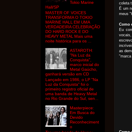
Tokio Marine
coleta 
Hall/SP
É um no
MASTER OF VOICES
meus "t
TRANSFORMA O TOKIO
MARINE HALL EM UMA
Como é
VERDADEIRA CELEBRAÇÃO
Eu com
DO HARD ROCK E DO
vocais
HEAVY METAL Mais uma
escrevo
noite histórica para os ...
incríve
ASTAROTH:
as dem
"Na Luz da
"marca 
Conquista",
marco inicial do
Metal Gaúcho,
ganhará versão em CD
Lançado em 1986, o LP "Na
Luz da Conquista" foi o
primeiro registro oficial de
uma banda de Heavy Metal
no Rio Grande do Sul, sen...
Masterpiece:
Em Busca do
Devido
Reconheciment
o
Como v