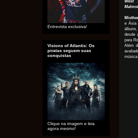
West 
Malmst
Misthe
e Ásia 
Entrevista exclusiva!
álbuns
desde 
para R
Além di
Visions of Atlantis: Os
piratas seguem suas
avalia
conquistas
música
Clique na imagem e leia
agora mesmo!