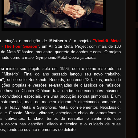
r criação e produção de
Mistheria
é o projeto
"Vivaldi Metal
t - The Four Season"
, um All Star Metal Project com mais de 130
s de Metal/Clássico, orquestra, quarteto de cordas e coral. O projeto
amado como a maior Symphonic-Metal Opera já criada.
ria
iniciou seu projeto solo em 1996, com o nome inspirado na
a "Mistério". Final do ano passado lançou seu novo trabalho,
i"
, sob o selo Rockshots Records, contendo 13 faixas, incluindo
ições próprias e versões re-arranjadas de clássicos de músicos
eethoven e Chopin. O álbum traz um time de excelentes músicos,
e convidados especiais, em uma produção sonora primorosa. É um
instrumental, mas de maneira alguma é direcionado somente a
s, é Heavy Metal e Symphonic Metal com elementos Neoclassic,
e e Classic Music, vibrante, enérgico e cheio de atmosferas e
as cativantes. E claro, temos de ressaltar o sentimento que
ria coloca nas canções, aliado a técnica e o cuidado de suas
es, rende ao ouvinte momentos de deleite.