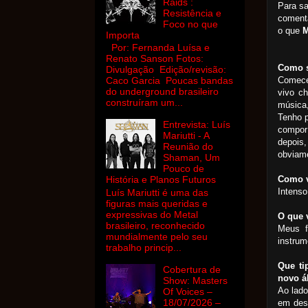
Raids :
Para sa
Resistência e
comentá
Foco no que
o que
M
Importa
Por: Fernanda Luísa e
Renato Sanson Fotos:
Como s
Divulgação Edição/revisão:
Comecei
Caco Garcia Poucas bandas
do underground brasileiro
vivo 
construíram um...
música,
Tenho p
Entrevista: Luís
compor
Mariutti - A
depois
Reunião do
obviam
Shaman, Um
Pouco de
Como v
História e Planos Futuros
Intenso
Luís Mariutti é uma das
figuras mais queridas e
expressivas do Metal
O que 
brasileiro, reconhecido
Meus f
mundialmente pelo seu
instrum
trabalho princip...
Que ti
Cobertura de
novo 
Show: Masters
Ao lado
Of Voices –
18/07/2026 –
em dest