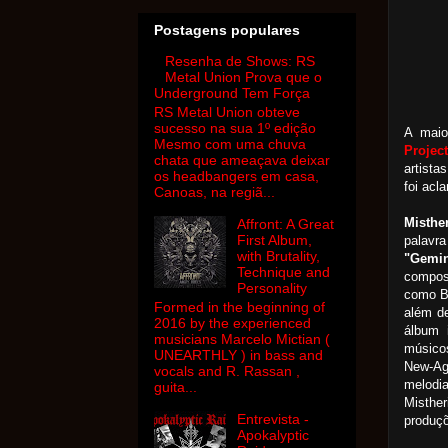
Postagens populares
Resenha de Shows: RS
Metal Union Prova que o
Underground Tem Força
RS Metal Union obteve
sucesso na sua 1º edição
A maio
Mesmo com uma chuva
Projec
chata que ameaçava deixar
artista
os headbangers em casa,
foi acl
Canoas, na regiã...
Misthe
Affront: A Great
First Album,
palavr
with Brutality,
"Gemin
Technique and
compos
Personality
como B
Formed in the beginning of
além d
2016 by the experienced
álbum 
musicians Marcelo Mictian (
músico
UNEARTHLY ) in bass and
New-Ag
vocals and R. Rassan ,
melodi
guita...
Misthe
Entrevista -
produçõ
Apokalyptic