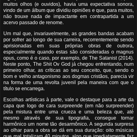
muitos olhos (e ouvidos), havia uma expectativa sonora,
vindo de um álbum que dividiu opiniões e que, para muitos,
não trouxe nada de impactante em contrapartida a um
acervo passado de renome.
Um mal que, invariavelmente, as grandes bandas acabam
por sofrer ao longo de sua carreira, recorrentemente sendo
aprisionadas em suas próprias obras de outrora,
especialmente quando estas são consideradas o magnus
opus, como é o caso, por exemplo, de The Satanist (2014).
Neste ponto, The Shit Ov God já chegou enfrentando, num
primeiro olhar, as críticas ao seu conceito, que, sendo o
bom e velho antagonismo aos dogmas cristãos, parecia vir
na forma de uma revolta juvenil pela maneira com que o
título se encarrega.
Escolhas artísticas à parte, vale o destaque para a arte da
capa que logo de cara surpreende (em não surpreender)
pela mistura entre uma crueza e uma beleza que, até
mesmo através de sua tipografia, consegue tornar
harmônico um nome tão desarmônico. A segunda surpresa
ao olhar para a obra se dá em sua duração: oito músicas
que mal totalizam 40 minutos, algo que imediatamente faz