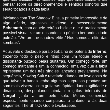
pensar sobre os direcionamentos e sentidos sonoros que
serão tocados a cada faixa.
Iniciando com The Shadow Elite, a primeira impressão é de
algo afiado, agressivo e direto, quintessencialmente
Behemoth
, com aquele refrão chiclete que é praticamente
possível visualizar um ensandecido público berrando a todo
pulmão: “We are the shadow elite / Nós somos a elite das
sombras”.
Aqui, vale o destaque para o trabalho de bateria de
Inferno
,
trazendo todo o peso e ritmo com um toque etéreo e
dissonante puxado pelas guitarras. Um começo forte, um
começo marcante e um já conhecido, uma vez que a faixa
representa um dos três singles lançados previamente. Na
sequência, Sowing Salt é revelada, dando um leve gosto de
que talvez a banda tenha algumas surpresas prontas: um
som mais visceral, com guitarras rápidas dando agilidade e
dinamismo, despontando ainda em gritos infernais de
Nergal
junto a um belo solo. Menos comercial,
especialmente quando comparada à anterior e às duas
seguintes: The Shit Ov God e Lvciferaeon.