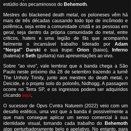
estúdio dos pecaminosos do
Behemoth
.
Mestres do blackened death metal, os poloneses vêm há
mais de três décadas causando todo tipo de incômodo e
polêmica, seja entre a comunidade cristã e as pessoas em
geral, seja dentro da própria comunidade do metal, entre
críticos, haters e uma legião de fãs que acompanha
fielmente o incansável trabalho liderado por
Adam
“Nergal” Darski
e sua trupe:
Orion
(baixo),
Inferno
(bateria) e
Seth
(guitarra) nas apresentações ao vivo.
Sobre “ao vivo”, vale lembrar que a banda chega a São
Paulo neste próximo dia 28 de setembro trazendo a turnê
The Unholy Trinity, junto aos mestres do death metal, o
Deicide, e o projeto solo do polonês, Nidhogg. A passagem
ocorre no Terra SP, e os ingressos podem ser adquiridos
clicando
aqui
.
O sucessor de Opvs Cvntra Naturem (2022) veio com um
desafio estético, uma vez que a banda é possivelmente a
que mais consegue aplicar um senso comercial à sua
identidade visual, tornando cada trabalho do
Behemoth
algo perturbadoramente belo e apelativo. No entanto, para