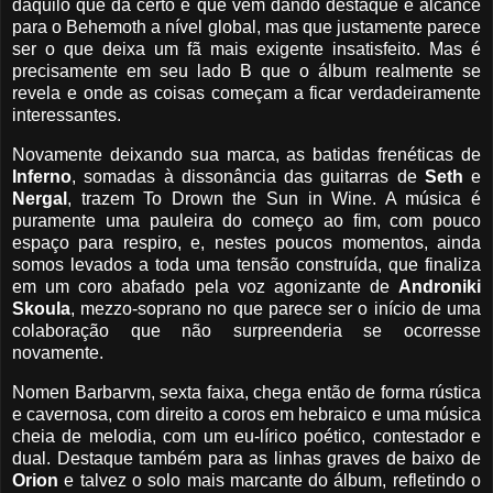
daquilo que dá certo e que vem dando destaque e alcance
para o Behemoth a nível global, mas que justamente parece
ser o que deixa um fã mais exigente insatisfeito. Mas é
precisamente em seu lado B que o álbum realmente se
revela e onde as coisas começam a ficar verdadeiramente
interessantes.
Novamente deixando sua marca, as batidas frenéticas de
Inferno
, somadas à dissonância das guitarras de
Seth
e
Nergal
, trazem To Drown the Sun in Wine. A música é
puramente uma pauleira do começo ao fim, com pouco
espaço para respiro, e, nestes poucos momentos, ainda
somos levados a toda uma tensão construída, que finaliza
em um coro abafado pela voz agonizante de
Androniki
Skoula
, mezzo-soprano no que parece ser o início de uma
colaboração que não surpreenderia se ocorresse
novamente.
Nomen Barbarvm, sexta faixa, chega então de forma rústica
e cavernosa, com direito a coros em hebraico e uma música
cheia de melodia, com um eu-lírico poético, contestador e
dual. Destaque também para as linhas graves de baixo de
Orion
e talvez o solo mais marcante do álbum, refletindo o