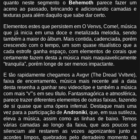
quanto neste segmento o
Behemoth
parece fazer um
aceno ao passado, brincando e adicionando camadas e
texturas para além daquilo que sabe dar certo.
Elementos estes que persistem em O Venvs, Come!, música
que já inicia em uma doce e metalizada melodia, sendo
também a maior do álbum. Mais contida, cadenciada, porém
crescendo com o tempo, um som quase ritualístico que a
cada estrofe ganha espaço, com elementos de corais que
certamente fazem desta a música mais maquiavelicamente
“tranquila”, porém longe de ser menos impactante.
E tão rapidamente chegamos a Avgvr (The Dread Vvltvre),
faixa de encerramento, música mais recente até a data
desta resenha a ganhar seu videoclipe e também a música
com mais “v”’s em seu título. Fantasmagórica e atmosférica,
parece trazer diferentes elementos de outras faixas, fazendo
de si quase que uma ópera infernal. Destaque mais uma
vez para a participação de
Androniki
, que, em sua sutileza,
eleva a música, assim como as linhas de baixo. Temos
várias camadas ao longo da faixa, que aos poucos se
silenciam até restarem as vozes agonizantes junto a
acordes limpos, quebrados pelo derradeiro momento da