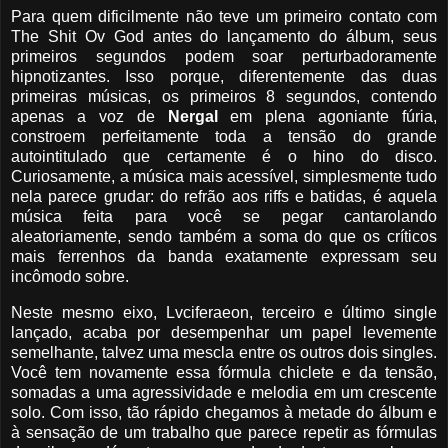
Para quem dificilmente não teve um primeiro contato com
The Shit Ov God antes do lançamento do álbum, seus
primeiros segundos podem soar perturbadoramente
hipnotizantes. Isso porque, diferentemente das duas
primeiras músicas, os primeiros 8 segundos, contendo
apenas a voz de
Nergal
em plena agoniante fúria,
constroem perfeitamente toda a tensão do grande
autointitulado que certamente é o hino do disco.
Curiosamente, a música mais acessível, simplesmente tudo
nela parece grudar: do refrão aos riffs e batidas, é aquela
música feita para você se pegar cantarolando
aleatoriamente, sendo também a soma do que os críticos
mais ferrenhos da banda exatamente expressam seu
incômodo sobre.
Neste mesmo eixo, Lvciferaeon, terceiro e último single
lançado, acaba por desempenhar um papel levemente
semelhante, talvez uma mescla entre os outros dois singles.
Você tem novamente essa fórmula chiclete e da tensão,
somadas a uma agressividade e melodia em um crescente
solo. Com isso, tão rápido chegamos à metade do álbum e
à sensação de um trabalho que parece repetir as fórmulas