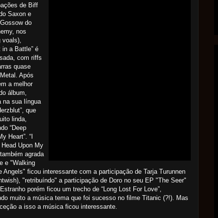
ipações de Biff
 do Saxon e
 Gossow do
nemy, nos
 voals),
 in a Battle” é
ada, com riffs
arras quase
Metal. Após
em a melhor
do álbum,
 na sua língua
erzblut”, que
ito linda,
ndo “Deep
My Heart”. “I
 Head Upon My
 também agrada
e e "Walking
e Angels" ficou interessante com a participação de Tarja Turunnen
htwish), "retribuíndo" a participação de Doro no seu EP "The Seer"
 Estranho porém ficou um trecho de “Long Lost For Love”,
do muito a música tema que foi sucesso no filme Titanic (?!). Mas
eção a isso a música ficou interessante.