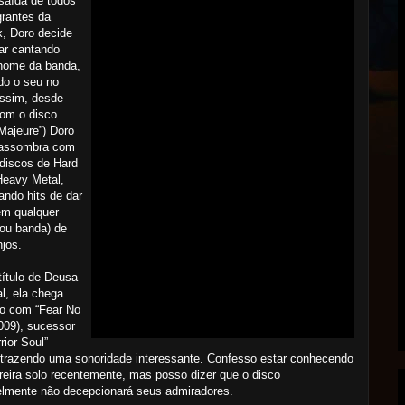
saída de todos
grantes da
, Doro decide
ar cantando
nome da banda,
ndo o seu no
Assim, desde
com o disco
Majeure”) Doro
assombra com
discos de Hard
Heavy Metal,
ndo hits de dar
em qualquer
ou banda) de
jos.
ítulo de Deusa
l, ela chega
no com “Fear No
2009), sucessor
rior Soul”
 trazendo uma sonoridade interessante. Confesso estar conhecendo
reira solo recentemente, mas posso dizer que o disco
elmente não decepcionará seus admiradores.