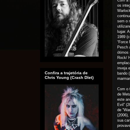
Com a 
os inte
Warlock
continu
sem o 
utiliza
lugar. 
1989 (
“Force 
Pesch 
ótimos 
Rock/ 
emplaca
inveja 
Confira a trajetória de
bando (
Chris Young (Crash Dïet)
marman
Com o t
de Meta
este a
Evil” (
de “War
(2006),
sua car
provav