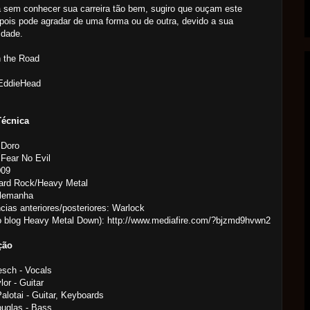
sem conhecer sua carreira tão bem, sugiro que ouçam este
pois pode agradar de uma forma ou de outra, devido a sua
idade.
n the Road
 EddieHead
Técnica
 Doro
Fear No Evil
009
Hard Rock/Heavy Metal
Alemanha
cias anteriores/posteriores: Warlock
o blog Heavy Metal Down): http://www.mediafire.com/?bjzmd9hvwn2
ção
sch - Vocals
lor - Guitar
Palotai - Guitar, Keyboards
uglas - Bass