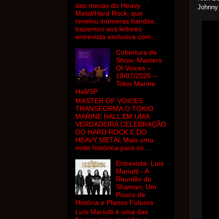
das mecas do Heavy
Johnny
Metal/Hard Rock, que
revelou inúmeras bandas,
trazemos aos leitores
entrevista exclusiva com...
Cobertura de
Show: Masters
Of Voices –
18/07/2026 –
Tokio Marine
Hall/SP
MASTER OF VOICES
TRANSFORMA O TOKIO
MARINE HALL EM UMA
VERDADEIRA CELEBRAÇÃO
DO HARD ROCK E DO
HEAVY METAL Mais uma
noite histórica para os ...
Entrevista: Luís
Mariutti - A
Reunião do
Shaman, Um
Pouco de
História e Planos Futuros
Luís Mariutti é uma das