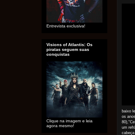
Entrevista exclusiva!
Visions of Atlantis: Os
piratas seguem suas
conquistas
baixo l
os ano
Clique na imagem e leia
80),"Ce
agora mesmo!
um refr
cabeça