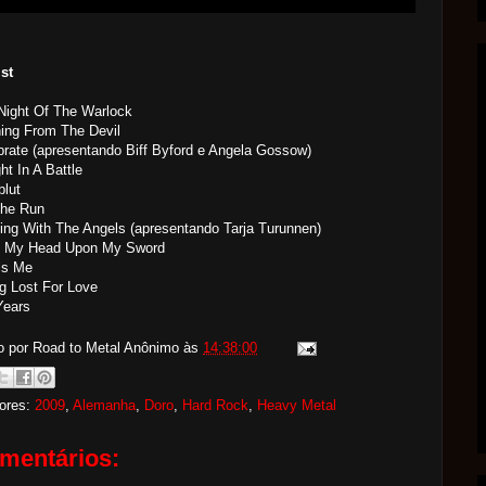
ist
Night Of The Warlock
ing From The Devil
brate (apresentando Biff Byford e Angela Gossow)
ht In A Battle
blut
The Run
ing With The Angels (apresentando Tarja Turunnen)
ay My Head Upon My Sword
lls Me
g Lost For Love
Years
o por Road to Metal
Anônimo
às
14:38:00
ores:
2009
,
Alemanha
,
Doro
,
Hard Rock
,
Heavy Metal
mentários: