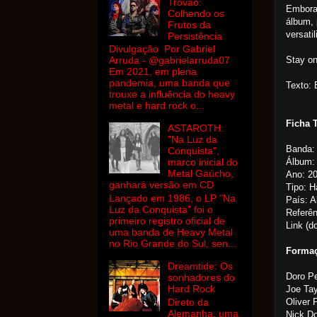
Trovão:
Embora 
Colhendo os
álbum, 
Frutos da
versatil
Persistência
Divulgação Por Gabriel
Stay o
Arruda - @gabrielarruda07
Em 2021, em plena
pandemia, uma banda que
Texto:
trouxe a influência do heavy
metal e hard rock o...
Ficha 
ASTAROTH:
"Na Luz da
Banda:
Conquista",
Álbum: 
marco inicial do
Metal Gaúcho,
Ano: 2
ganhará versão em CD
Tipo: 
Lançado em 1986, o LP "Na
País: 
Luz da Conquista" foi o
Referên
primeiro registro oficial de
Link (d
uma banda de Heavy Metal
no Rio Grande do Sul, sen...
Forma
Dreamtide: Os
Doro Pe
sonhadores do
Hard Rock
Joe Tay
Oliver 
Direto da
Alemanha, uma
Nick Do