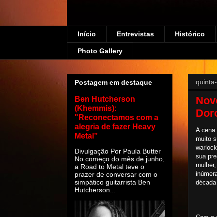
Início
Entrevistas
Histórico
Photo Gallery
quinta-
Postagem em destaque
Nov
Ben Hutcherson
(Khemmis):
Dor
"Reconectamos com a
alegria de fazer Heavy
A cena 
Metal”
muito s
warlock
Divulgação Por Paula Butter
sua pre
No começo do mês de junho,
mulher,
a Road to Metal teve o
inúmera
prazer de conversar com o
simpático guitarrista Ben
década 
Hutcherson...