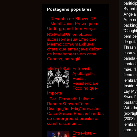
paritic
Byford
Postagens populares
Angela
Resenha de Shows: RS
Arch e
Metal Union Prova que o
backing
Underground Tem Força
“Caught
RS Metal Union obteve
bem pes
sucesso na sua 1º edição
de guit
Mesmo com uma chuva
Thrash 
chata que ameaçava deixar
essa v
os headbangers em casa,
balada 
Canoas, na regiã...
cantada
Entrevista -
mãe, “H
Apokalyptic
ficou mu
Raids :
lembra
Resistência e
Inside 
Foco no que
Lay My
Importa
Sword”
Por: Fernanda Luísa e
bastant
Renato Sanson Fotos:
With th
Divulgação Edição/revisão:
(ex-Nig
Caco Garcia Poucas bandas
do underground brasileiro
(2008).
construíram um...
lembran
com exc
Entrevista –