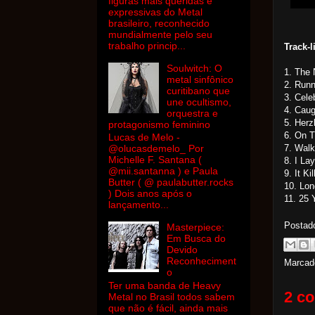
figuras mais queridas e
expressivas do Metal
brasileiro, reconhecido
mundialmente pelo seu
trabalho princip...
Track-l
Soulwitch: O
1. The 
metal sinfônico
2. Runn
curitibano que
3. Cele
une ocultismo,
4. Caug
orquestra e
5. Herz
protagonismo feminino
6. On 
Lucas de Melo -
7. Walk
@olucasdemelo_ Por
Michelle F. Santana (
8. I L
@mii.santanna ) e Paula
9. It Ki
Butter ( @ paulabutter.rocks
10. Lon
) Dois anos após o
11. 25 
lançamento...
Postad
Masterpiece:
Em Busca do
Devido
Reconheciment
Marcad
o
Ter uma banda de Heavy
2 co
Metal no Brasil todos sabem
que não é fácil, ainda mais