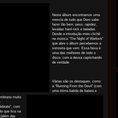
Neste álbum encontramos uma
mescla de tudo que Doro sabe
fazer tão bem: peso, rapidez,
levadas hard rock e baladas.
Desde a introdução meio clichê
na música “The Night of Warlock”
que abre o álbum percebemos a
sonzeira que vem. Essa faixa é
uma das melhores de todo o
disco, com a deusa caprichando
de verdade.
Várias são os destaques, como
a “Running From the Devil” (com
uma ótima batida de batera e
embrano muito
s
lebrate", com
ão que fica na
 (além das