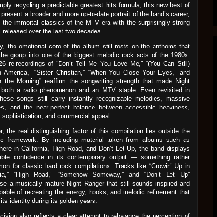
mply recycling a predictable greatest hits formula, this new best of
 present a broader and more up-to-date portrait of the band’s career,
g the immortal classics of the MTV era with the surprisingly strong
l released over the last two decades.
ly, the emotional core of the album still rests on the anthems that
the group into one of the biggest melodic rock acts of the 1980s.
6 re-recordings of “Don’t Tell Me You Love Me,” “(You Can Still)
n America,” “Sister Christian,” “When You Close Your Eyes,” and
n the Morning” reaffirm the songwriting strength that made Night
 both a radio phenomenon and an MTV staple. Even revisited in
hese songs still carry instantly recognizable melodies, massive
es, and the near-perfect balance between accessible heaviness,
 sophistication, and commercial appeal.
, the real distinguishing factor of this compilation lies outside the
gic framework. By including material taken from albums such as
re in California, High Road, and Don’t Let Up, the band displays
able confidence in its contemporary output — something rather
n for classic hard rock compilations. Tracks like “Growin’ Up in
rnia,” “High Road,” “Somehow Someway,” and “Don’t Let Up”
e a musically mature Night Ranger that still sounds inspired and
apable of recreating the energy, hooks, and melodic refinement that
its identity during its golden years.
cision also reflects a clear attempt to rebalance the perception of