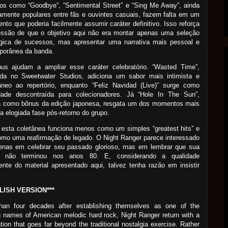
os como “Goodbye”, “Sentimental Street” e “Sing Me Away”, ainda
mente populares entre fãs e ouvintes casuais, fazem falta em um
nto que poderia facilmente assumir caráter definitivo. Isso reforça
essão de que o objetivo aqui não era montar apenas uma seleção
ógica de sucessos, mas apresentar uma narrativa mais pessoal e
porânea da banda.
us ajudam a ampliar esse caráter celebratório. “Wasted Time”,
rada no Sweetwater Studios, adiciona um sabor mais intimista e
âneo ao repertório, enquanto “Feliz Navidad (Live)” surge como
idade descontraída para colecionadores. Já “Hole In The Sun”,
da como bônus da edição japonesa, resgata um dos momentos mais
da elogiada fase pós-retorno do grupo.
 esta coletânea funciona menos como um simples “greatest hits” e
mo uma reafirmação de legado. O Night Ranger parece interessado
enas em celebrar seu passado glorioso, mas em lembrar que sua
ia não terminou nos anos 80. E, considerando a qualidade
ente do material apresentado aqui, talvez tenha razão em insistir
LISH VERSION***
han four decades after establishing themselves as one of the
g names of American melodic hard rock, Night Ranger return with a
tion that goes far beyond the traditional nostalgia exercise. Rather