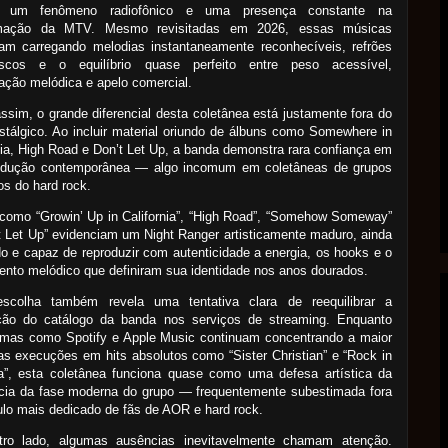
r um fenômeno radiofônico e uma presença constante na
mação da MTV. Mesmo revisitadas em 2026, essas músicas
uam carregando melodias instantaneamente reconhecíveis, refrões
escos e o equilíbrio quase perfeito entre peso acessível,
cação melódica e apelo comercial.
ssim, o grande diferencial desta coletânea está justamente fora do
stálgico. Ao incluir material oriundo de álbuns como Somewhere in
nia, High Road e Don’t Let Up, a banda demonstra rara confiança em
odução contemporânea — algo incomum em coletâneas de grupos
os do hard rock.
como “Growin’ Up in California”, “High Road”, “Somehow Someway”
t Let Up” evidenciam um Night Ranger artisticamente maduro, ainda
do e capaz de reproduzir com autenticidade a energia, os hooks e o
ento melódico que definiram sua identidade nos anos dourados.
scolha também revela uma tentativa clara de reequilibrar a
ção do catálogo da banda nos serviços de streaming. Enquanto
ormas como Spotify e Apple Music continuam concentrando a maior
as execuções em hits absolutos como “Sister Christian” e “Rock in
a”, esta coletânea funciona quase como uma defesa artística da
ncia da fase moderna do grupo — frequentemente subestimada fora
ulo mais dedicado de fãs de AOR e hard rock.
tro lado, algumas ausências inevitavelmente chamam atenção.