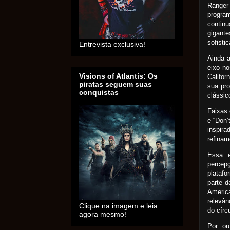
Range
progra
contin
gigant
sofisti
Entrevista exclusiva!
Ainda a
eixo no
Visions of Atlantis: Os
Califor
piratas seguem suas
sua pr
conquistas
clássic
Faixas 
e “Don’
inspira
refinam
Essa e
percep
plataf
parte d
Americ
relevâ
Clique na imagem e leia
do círc
agora mesmo!
Por ou