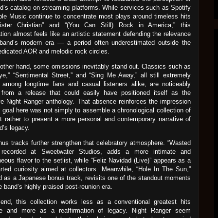
d’s catalog on streaming platforms. While services such as Spotify
le Music continue to concentrate most plays around timeless hits
Sister Christian” and “(You Can Still) Rock in America,” this
tion almost feels like an artistic statement defending the relevance
 band’s modern era — a period often underestimated outside the
dicated AOR and melodic rock circles.
other hand, some omissions inevitably stand out. Classics such as
e,” “Sentimental Street,” and “Sing Me Away,” all still extremely
 among longtime fans and casual listeners alike, are noticeably
 from a release that could easily have positioned itself as the
ive Night Ranger anthology. That absence reinforces the impression
e goal here was not simply to assemble a chronological collection of
ut rather to present a more personal and contemporary narrative of
d’s legacy.
us tracks further strengthen that celebratory atmosphere. “Wasted
 recorded at Sweetwater Studios, adds a more intimate and
eous flavor to the setlist, while “Feliz Navidad (Live)” appears as a
arted curiosity aimed at collectors. Meanwhile, “Hole In The Sun,”
d as a Japanese bonus track, revisits one of the standout moments
e band’s highly praised post-reunion era.
end, this collection works less as a conventional greatest hits
e and more as a reaffirmation of legacy. Night Ranger seem