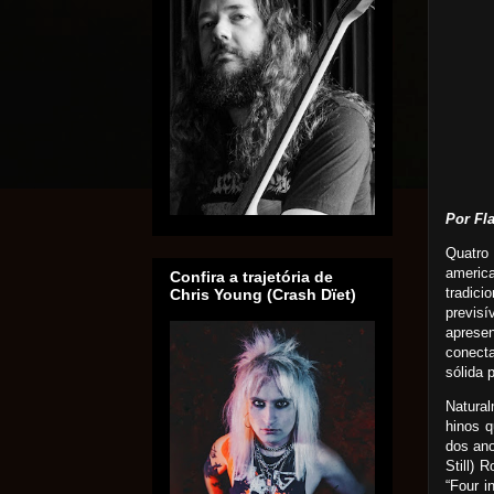
Por Fl
Quatro
americ
Confira a trajetória de
tradici
Chris Young (Crash Dïet)
previs
aprese
conect
sólida 
Natura
hinos 
dos ano
Still) 
“Four i