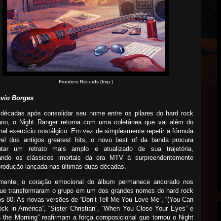
Frontiers Records (Imp.)
avio Borges
 décadas após consolidar seu nome entre os pilares do hard rock
ano, o Night Ranger retorna com uma coletânea que vai além do
onal exercício nostálgico. Em vez de simplesmente repetir a fórmula
ível dos antigos greatest hits, o novo best of da banda procura
ntar um retrato mais amplo e atualizado de sua trajetória,
ando os clássicos imortais da era MTV à surpreendentemente
produção lançada nas últimas duas décadas.
lmente, o coração emocional do álbum permanece ancorado nos
que transformaram o grupo em um dos grandes nomes do hard rock
s 80. As novas versões de “Don’t Tell Me You Love Me”, “(You Can
Rock in America”, “Sister Christian”, “When You Close Your Eyes” e
n the Morning” reafirmam a força composicional que tornou o Night