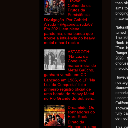
Trovão:
than si
Colhendo os
aims to
Frutos da
bridgin
Persistência
materia
Divulgação Por Gabriel
Arruda - @gabrielarruda07
Natural
Em 2021, em plena
turned 
pandemia, uma banda que
The 202
trouxe a influência do heavy
metal e hard rock o...
Rock i
“Four i
ASTAROTH:
Ranger
"Na Luz da
2026, t
Conquista",
chorus
marco inicial do
melodic
Metal Gaúcho,
ganhará versão em CD
However
Lançado em 1986, o LP "Na
nostal
Luz da Conquista" foi o
Somewhe
primeiro registro oficial de
remark
uma banda de Heavy Metal
uncommo
no Rio Grande do Sul, sen...
Califo
Dreamtide: Os
showcas
sonhadores do
fully c
Hard Rock
defined 
Direto da
Alemanha, uma
This de