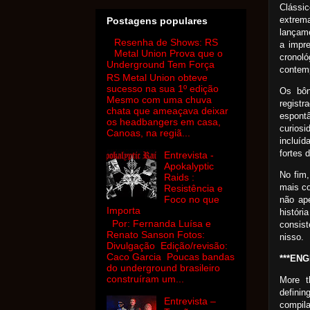
Clássic
extrema
Postagens populares
lançame
Resenha de Shows: RS
a impr
Metal Union Prova que o
cronol
Underground Tem Força
contem
RS Metal Union obteve
sucesso na sua 1º edição
Os bôn
Mesmo com uma chuva
regist
chata que ameaçava deixar
espont
os headbangers em casa,
curios
Canoas, na regiã...
incluí
fortes 
Entrevista -
Apokalyptic
No fim,
Raids :
mais co
Resistência e
Foco no que
não ap
Importa
histór
Por: Fernanda Luísa e
consist
Renato Sanson Fotos:
nisso.
Divulgação Edição/revisão:
Caco Garcia Poucas bandas
***ENG
do underground brasileiro
construíram um...
More t
definin
Entrevista –
compila