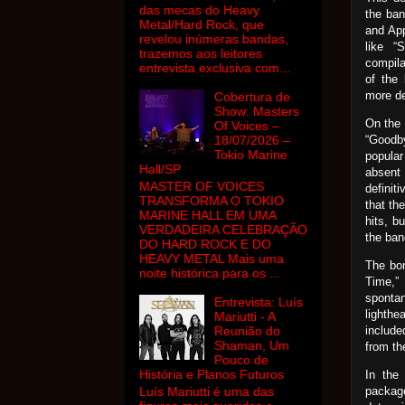
das mecas do Heavy
the ban
Metal/Hard Rock, que
and App
revelou inúmeras bandas,
like “
trazemos aos leitores
compila
entrevista exclusiva com...
of the
more de
Cobertura de
Show: Masters
On the 
Of Voices –
“Goodby
18/07/2026 –
Tokio Marine
popular
Hall/SP
absent
MASTER OF VOICES
definit
TRANSFORMA O TOKIO
that th
MARINE HALL EM UMA
hits, b
VERDADEIRA CELEBRAÇÃO
the ban
DO HARD ROCK E DO
HEAVY METAL Mais uma
The bon
noite histórica para os ...
Time,”
spontan
Entrevista: Luís
lighthe
Mariutti - A
include
Reunião do
Shaman, Um
from th
Pouco de
História e Planos Futuros
In the 
packag
Luís Mariutti é uma das