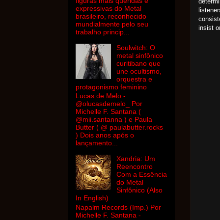
figuras mais queridas e
determi
expressivas do Metal
listene
brasileiro, reconhecido
consist
mundialmente pelo seu
insist o
trabalho princip...
Soulwitch: O
metal sinfônico
curitibano que
une ocultismo,
orquestra e
protagonismo feminino
Lucas de Melo -
@olucasdemelo_ Por
Michelle F. Santana (
@mii.santanna ) e Paula
Butter ( @ paulabutter.rocks
) Dois anos após o
lançamento...
Xandria: Um
Reencontro
Com a Essência
do Metal
Sinfônico (Also
In English)
Napalm Records (Imp.) Por
Michelle F. Santana -