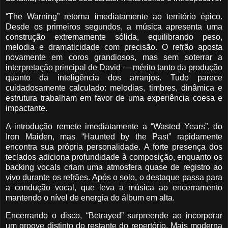
“The Warning” retorna imediatamente ao território épico.
Desde os primeiros segundos, a música apresenta uma
construção extremamente sólida, equilibrando peso,
melodia e dramaticidade com precisão. O refrão aposta
novamente em coros grandiosos, mas sem soterrar a
interpretação principal de David — mérito tanto da produção
quanto da inteligência dos arranjos. Tudo parece
cuidadosamente calculado: melodias, timbres, dinâmica e
estrutura trabalham em favor de uma experiência coesa e
impactante.
A introdução remete imediatamente a “Wasted Years”, do
Iron Maiden, mas “Haunted by the Past” rapidamente
encontra sua própria personalidade. A forte presença dos
teclados adiciona profundidade à composição, enquanto os
backing vocals criam uma atmosfera quase de registro ao
vivo durante os refrães. Após o solo, o destaque passa para
a condução vocal, que leva a música ao encerramento
mantendo o nível de energia do álbum em alta.
Encerrando o disco, “Betrayed” surpreende ao incorporar
um groove distinto do restante do repertório. Mais moderna