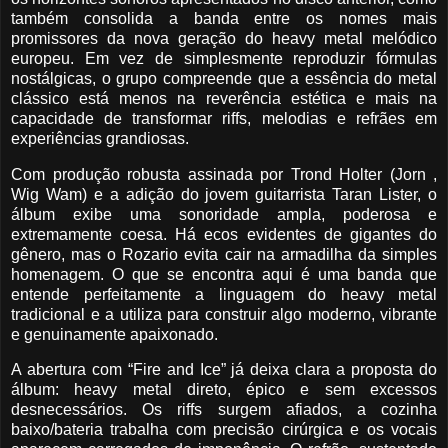
também consolida a banda entre os nomes mais
promissores da nova geração do heavy metal melódico
europeu. Em vez de simplesmente reproduzir fórmulas
nostálgicas, o grupo compreende que a essência do metal
clássico está menos na reverência estética e mais na
capacidade de transformar riffs, melodias e refrães em
experiências grandiosas.
Com produção robusta assinada por Trond Holter (Jorn ,
Wig Wam) e a adição do jovem guitarrista Taran Lister, o
álbum exibe uma sonoridade ampla, poderosa e
extremamente coesa. Há ecos evidentes de gigantes do
gênero, mas o Rozario evita cair na armadilha da simples
homenagem. O que se encontra aqui é uma banda que
entende perfeitamente a linguagem do heavy metal
tradicional e a utiliza para construir algo moderno, vibrante
e genuinamente apaixonado.
A abertura com “Fire and Ice” já deixa clara a proposta do
álbum: heavy metal direto, épico e sem excessos
desnecessários. Os riffs surgem afiados, a cozinha
baixo/bateria trabalha com precisão cirúrgica e os vocais