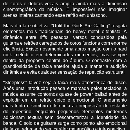
de coros e dobras vocais amplia ainda mais a dimensão
cinematográfica da música. É impossível não imaginar
arenas inteiras cantando esse refrão em uníssono.
Mais direta e objetiva, “Until the Gods Are Calling” resgata
elementos mais tradicionais do heavy metal oitentista. A
dinâmica entre riffs pesados, versos conduzidos pela
guitarra e refrões carregados de coros funciona com enorme
eficiência. Existe novamente uma aproximação com o hard
rock melódico em determinados momentos, mas sempre
dentro da proposta central do álbum. O contraste com a
grandiosidade da faixa anterior ajuda a manter a audição
dinâmica e evita qualquer sensação de repetição estrutural.
“Sleepless” talvez seja a faixa mais atmosférica do disco.
Após uma introdução pesada e marcada pelos teclados, a
música assume contornos quase de power ballad antes de
explodir em um refrão épico e emocional. O andamento
mais lento e sombrio diferencia a composição do restante
do repertório, enquanto pequenos elementos modernos
adicionam textura sem descaracterizar a identidade da
banda. O solo de guitarra surge como ponto alto emocional
da faixa, reforçando seu caráter melancólico e introspectivo.