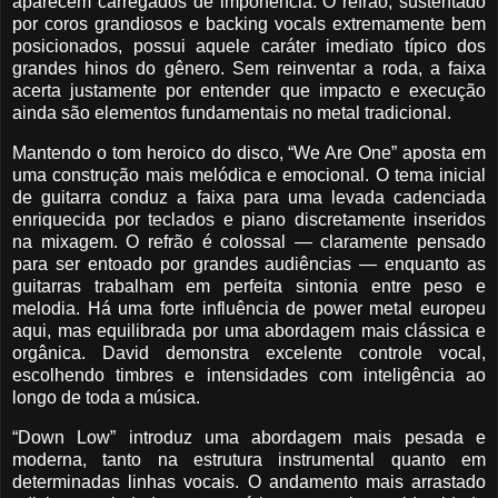
aparecem carregados de imponência. O refrão, sustentado
por coros grandiosos e backing vocals extremamente bem
posicionados, possui aquele caráter imediato típico dos
grandes hinos do gênero. Sem reinventar a roda, a faixa
acerta justamente por entender que impacto e execução
ainda são elementos fundamentais no metal tradicional.
Mantendo o tom heroico do disco, “We Are One” aposta em
uma construção mais melódica e emocional. O tema inicial
de guitarra conduz a faixa para uma levada cadenciada
enriquecida por teclados e piano discretamente inseridos
na mixagem. O refrão é colossal — claramente pensado
para ser entoado por grandes audiências — enquanto as
guitarras trabalham em perfeita sintonia entre peso e
melodia. Há uma forte influência de power metal europeu
aqui, mas equilibrada por uma abordagem mais clássica e
orgânica. David demonstra excelente controle vocal,
escolhendo timbres e intensidades com inteligência ao
longo de toda a música.
“Down Low” introduz uma abordagem mais pesada e
moderna, tanto na estrutura instrumental quanto em
determinadas linhas vocais. O andamento mais arrastado