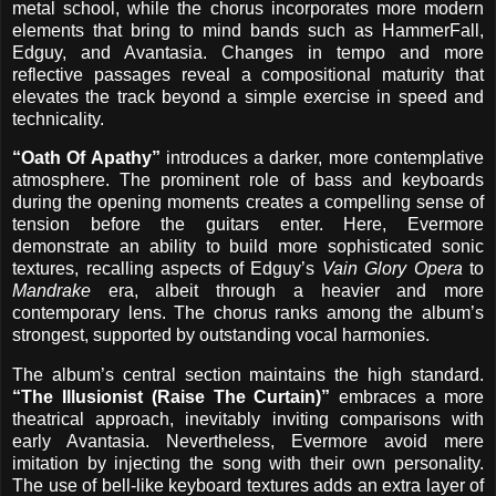
metal school, while the chorus incorporates more modern
elements that bring to mind bands such as HammerFall,
Edguy, and Avantasia. Changes in tempo and more
reflective passages reveal a compositional maturity that
elevates the track beyond a simple exercise in speed and
technicality.
“Oath Of Apathy”
introduces a darker, more contemplative
atmosphere. The prominent role of bass and keyboards
during the opening moments creates a compelling sense of
tension before the guitars enter. Here, Evermore
demonstrate an ability to build more sophisticated sonic
textures, recalling aspects of Edguy’s
Vain Glory Opera
to
Mandrake
era, albeit through a heavier and more
contemporary lens. The chorus ranks among the album’s
strongest, supported by outstanding vocal harmonies.
The album’s central section maintains the high standard.
“The Illusionist (Raise The Curtain)”
embraces a more
theatrical approach, inevitably inviting comparisons with
early Avantasia. Nevertheless, Evermore avoid mere
imitation by injecting the song with their own personality.
The use of bell-like keyboard textures adds an extra layer of