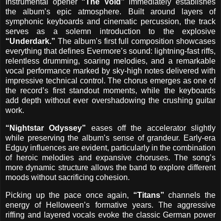
Instrumental opener
“The Void”
immediately establishes
the album’s epic atmosphere. Built around layers of
symphonic keyboards and cinematic percussion, the track
serves as a solemn introduction to the explosive
“Underdark.”
The album’s first full composition showcases
everything that defines Evermore’s sound: lightning-fast riffs,
relentless drumming, soaring melodies, and a remarkable
vocal performance marked by sky-high notes delivered with
impressive technical control. The chorus emerges as one of
the record’s first standout moments, while the keyboards
add depth without ever overshadowing the crushing guitar
work.
“Nightstar Odyssey”
eases off the accelerator slightly
while preserving the album’s sense of grandeur. Early-era
Edguy influences are evident, particularly in the combination
of heroic melodies and expansive choruses. The song’s
more dynamic structure allows the band to explore different
moods without sacrificing cohesion.
Picking up the pace once again,
“Titans”
channels the
energy of Helloween’s formative years. The aggressive
riffing and layered vocals evoke the classic German power