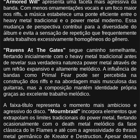
"Armored Will"
apresenta uma faceta mais agressiva da
banda. Com menos ornamentações vocais e um foco maior
nos riffs, a música estabelece uma ponte eficiente entre o
heavy metal tradicional e o power metal moderno. Essa
mudança de perspectiva contribui para a diversidade do
álbum e evita a sensação de repetição que frequentemente
afeta trabalhos excessivamente homogêneos do gênero.
"Ravens At The Gates"
segue caminho semelhante,
flertando inicialmente com o heavy metal tradicional antes
de revelar sua verdadeira natureza power metal através de
um refrão expansivo e altamente melódico. A influência de
bandas como Primal Fear pode ser percebida na
construção dos riffs e na abordagem mais musculosa das
guitarras, mas a composição mantém identidade própria
graças ao excelente trabalho melódico.
A faixa-título representa o momento mais ambicioso e
agressivo do disco.
"Mournbraid"
incorpora elementos que
extrapolam os limites tradicionais do power metal, flertando
ocasionalmente com o death metal melódico da fase
clássica do In Flames e até com a agressividade do thrash
metal germânico de Kreator e Destruction. Apesar dessa