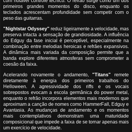
com notável controle técnico. O refrão surge como um dos
primeiros grandes momentos do disco, enquanto os
teclados acrescentam profundidade sem competir com o
peso das guitarras.
"Nightstar Odyssey"
reduz ligeiramente a velocidade, mas
preserva intacta a sensação de grandiosidade. A influência
do Edguy da fase inicial é perceptível, especialmente na
combinação entre melodias heroicas e refrães expansivos.
A dinâmica mais variada da composição permite que a
banda explore diferentes atmosferas sem comprometer a
coesão da faixa.
Acelerando novamente o andamento,
"Titans"
remete
diretamente à energia dos primeiros trabalhos do
Helloween. A agressividade dos riffs e os vocais
sobrepostos evocam a escola germânica do power metal,
enquanto o refrão incorpora elementos mais modernos que
aproximam a canção de nomes como HammerFall, Edguy e
Avantasia. As mudanças de andamento e os momentos
mais contemplativos demonstram uma maturidade
composicional que impede a faixa de se tornar apenas mais
um exercício de velocidade.