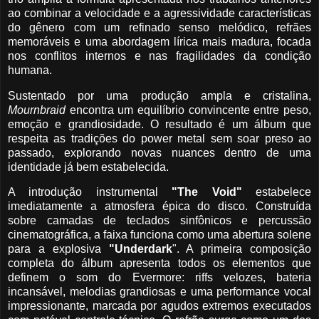
ao combinar a velocidade e a agressividade características
do gênero com um refinado senso melódico, refrães
memoráveis e uma abordagem lírica mais madura, focada
nos conflitos internos e nas fragilidades da condição
humana.
Sustentado por uma produção ampla e cristalina,
Mournbraid
encontra um equilíbrio convincente entre peso,
emoção e grandiosidade. O resultado é um álbum que
respeita as tradições do power metal sem soar preso ao
passado, explorando novas nuances dentro de uma
identidade já bem estabelecida.
A introdução instrumental
"The Void"
estabelece
imediatamente a atmosfera épica do disco. Construída
sobre camadas de teclados sinfônicos e percussão
cinematográfica, a faixa funciona como uma abertura solene
para a explosiva
"Underdark
". A primeira composição
completa do álbum apresenta todos os elementos que
definem o som do Evermore: riffs velozes, bateria
incansável, melodias grandiosas e uma performance vocal
impressionante, marcada por agudos extremos executados