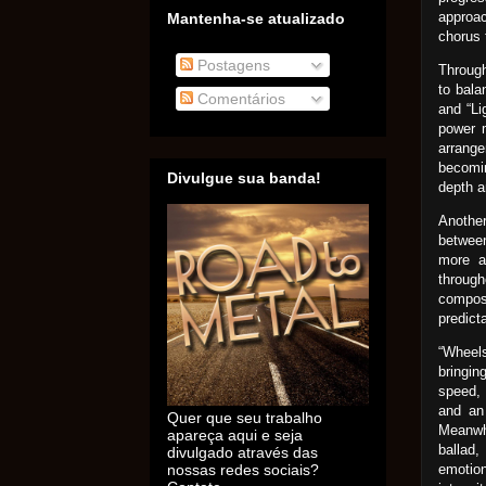
approac
Mantenha-se atualizado
chorus 
Postagens
Through
to bal
Comentários
and “Li
power m
arrang
becomi
Divulgue sua banda!
depth a
Another
between
more ag
through
compos
predicta
“Wheels
bringin
speed, 
and an
Quer que seu trabalho
Meanwhi
apareça aqui e seja
ballad,
divulgado através das
emotion
nossas redes sociais?