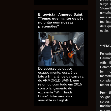
surge 
StormHa
atravé
Entrevista - Armored Saint:
mais am
"Temos que manter os pés
tecnic
no chão com nossas
data qu
pretensões"
estilo.
***ENG
Follow
Germany
within 
Hammer,
Do sucesso ao quase
for mo
esquecimento, essa é de
memora
fato a linha tênue da carreira
do ARMORED SAINT, que
complex
retornou com tudo em 2015
recent 
com o lançamento do
excelente "Win Hands
From t
Down". Interview also
sought 
available in English
serves
tradit
progre