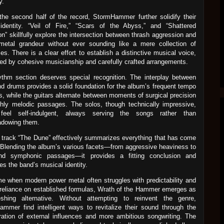
y.
the second half of the record, StormHammer further solidify their
 identity. “Veil of Fire,” “Scars of the Abyss,” and “Shattered
n” skillfully explore the intersection between thrash aggression and
metal grandeur without ever sounding like a mere collection of
ces. There is a clear effort to establish a distinctive musical voice,
ed by cohesive musicianship and carefully crafted arrangements.
thm section deserves special recognition. The interplay between
d drums provides a solid foundation for the album’s frequent tempo
, while the guitars alternate between moments of surgical precision
hly melodic passages. The solos, though technically impressive,
 feel self-indulgent, always serving the songs rather than
adowing them.
 track “The Dune” effectively summarizes everything that has come
 Blending the album’s various facets—from aggressive heaviness to
nd symphonic passages—it provides a fitting conclusion and
ces the band’s musical identity.
me when modern power metal often struggles with predictability and
reliance on established formulas, Wrath of the Hammer emerges as
eshing alternative. Without attempting to reinvent the genre,
mmer find intelligent ways to revitalize their sound through the
ration of external influences and more ambitious songwriting. The