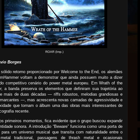
ROAR (Imp.)
avio Borges
sólido retorno proporcionado por Welcome to the End, os alemães
rmHammer voltam a demonstrar que ainda possuem muito a dizer
 do competitivo cenário do power metal europeu. Em Wrath of the
, a banda preserva os elementos que definiram sua trajetória ao
de mais de duas décadas — riffs robustos, melodias grandiosas e
s marcantes —, mas acrescenta novas camadas de agressividade e
xidade que tornam o álbum uma das obras mais interessantes de
cografia recente.
s primeiros momentos, fica evidente que o grupo buscou expandir
ntidade sonora. A introdução “Beware” funciona como uma porta de
 para um universo musical que transita com naturalidade entre o
metal tradicional, passagens de thrash metal e ocasionais