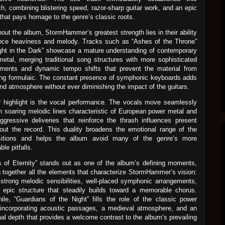
h, combining blistering speed, razor-sharp guitar work, and an epic
that pays homage to the genre’s classic roots.
out the album, StormHammer’s greatest strength lies in their ability
ance heaviness and melody. Tracks such as “Ashes of the Throne”
ght in the Dark” showcase a mature understanding of contemporary
etal, merging traditional song structures with more sophisticated
ements and dynamic tempo shifts that prevent the material from
ng formulaic. The constant presence of symphonic keyboards adds
nd atmosphere without ever diminishing the impact of the guitars.
 highlight is the vocal performance. The vocals move seamlessly
 soaring melodic lines characteristic of European power metal and
gressive deliveries that reinforce the thrash influences present
out the record. This duality broadens the emotional range of the
itions and helps the album avoid many of the genre’s more
ble pitfalls.
 of Eternity” stands out as one of the album’s defining moments,
g together all the elements that characterize StormHammer’s vision:
strong melodic sensibilities, well-placed symphonic arrangements,
 epic structure that steadily builds toward a memorable chorus.
le, “Guardians of the Night” fills the role of the classic power
 incorporating acoustic passages, a medieval atmosphere, and an
al depth that provides a welcome contrast to the album’s prevailing