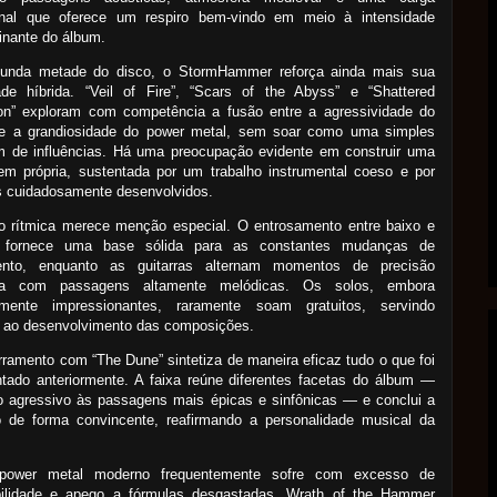
nal que oferece um respiro bem-vindo em meio à intensidade
inante do álbum.
unda metade do disco, o StormHammer reforça ainda mais sua
dade híbrida. “Veil of Fire”, “Scars of the Abyss” e “Shattered
on” exploram com competência a fusão entre a agressividade do
 e a grandiosidade do power metal, sem soar como uma simples
m de influências. Há uma preocupação evidente em construir uma
em própria, sustentada por um trabalho instrumental coeso e por
s cuidadosamente desenvolvidos.
o rítmica merece menção especial. O entrosamento entre baixo e
a fornece uma base sólida para as constantes mudanças de
nto, enquanto as guitarras alternam momentos de precisão
ica com passagens altamente melódicas. Os solos, embora
amente impressionantes, raramente soam gratuitos, servindo
 ao desenvolvimento das composições.
ramento com “The Dune” sintetiza de maneira eficaz tudo o que foi
tado anteriormente. A faixa reúne diferentes facetas do álbum —
o agressivo às passagens mais épicas e sinfônicas — e conclui a
o de forma convincente, reafirmando a personalidade musical da
ower metal moderno frequentemente sofre com excesso de
ibilidade e apego a fórmulas desgastadas, Wrath of the Hammer