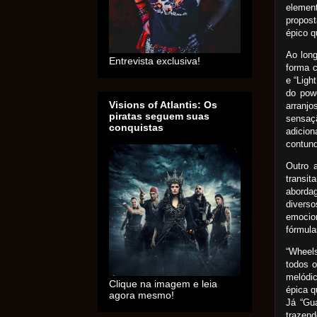
elemen
propost
épico q
Ao lon
Entrevista exclusiva!
forma c
e “Lig
do pow
Visions of Atlantis: Os
arranj
piratas seguem suas
sensaç
conquistas
adicio
contund
Outro 
transi
abordag
divers
emocio
fórmula
“Wheels
todos 
melódic
Clique na imagem e leia
épica q
agora mesmo!
Já “Gua
trazen