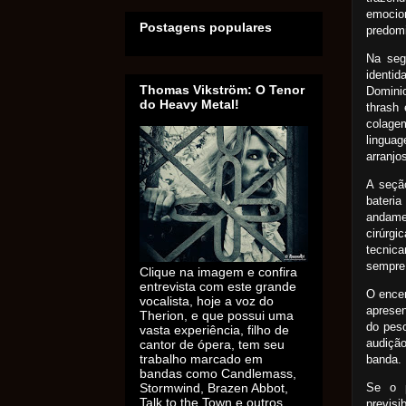
emocio
Postagens populares
predom
Na seg
identi
Thomas Vikström: O Tenor
Domini
do Heavy Metal!
thrash
colage
linguag
arranjo
A seçã
bateri
andame
cirúrg
tecnic
sempre
Clique na imagem e confira
entrevista com este grande
O encer
vocalista, hoje a voz do
apresen
Therion, e que possui uma
do pes
vasta experiência, filho de
audiçã
cantor de ópera, tem seu
trabalho marcado em
banda.
bandas como Candlemass,
Se o p
Stormwind, Brazen Abbot,
Talk to the Town e outros.
previs