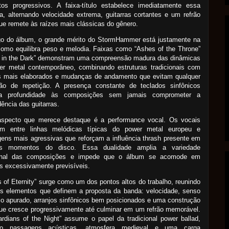
tos progressivos. A faixa-título estabelece imediatamente essa
a, alternando velocidade extrema, guitarras cortantes e um refrão
ue remete às raízes mais clássicas do gênero.
go do álbum, o grande mérito do StormHammer está justamente na
omo equilibra peso e melodia. Faixas como “Ashes of the Throne”
ht in the Dark” demonstram uma compreensão madura das dinâmicas
er metal contemporâneo, combinando estruturas tradicionais com
os mais elaborados e mudanças de andamento que evitam qualquer
ão de repetição. A presença constante de teclados sinfônicos
na profundidade às composições sem jamais comprometer a
ência das guitarras.
aspecto que merece destaque é a performance vocal. Os vocais
tam entre linhas melódicas típicas do power metal europeu e
ens mais agressivas que reforçam a influência thrash presente em
os momentos do disco. Essa dualidade amplia a variedade
nal das composições e impede que o álbum se acomode em
s excessivamente previsíveis.
 of Eternity” surge como um dos pontos altos do trabalho, reunindo
os elementos que definem a proposta da banda: velocidade, senso
o apurado, arranjos sinfônicos bem posicionados e uma construção
ue cresce progressivamente até culminar em um refrão memorável.
rdians of the Night” assume o papel da tradicional power ballad,
do passagens acústicas, atmosfera medieval e uma carga