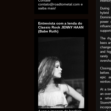
Contate
intensit
contato@roadtometal.com e
saiba mais!
During 
hybrid
Dominio
power 
Entrevista com a lenda do
influen
Classic Rock JENNY HAAN
support
(Babe Ruth)
The rhy
bass an
changes
and hig
rarely
oversh
Closing
before.
epic a
reinfor
At a ti
an over
a refr
StormHa
incorpo