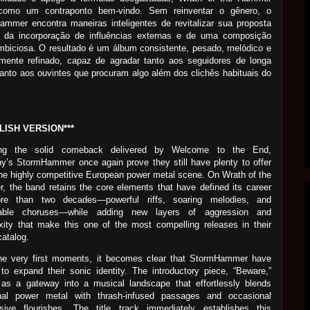
como um contraponto bem-vindo. Sem reinventar o gênero, o
mmer encontra maneiras inteligentes de revitalizar sua proposta
s da incorporação de influências externas e de uma composição
biciosa. O resultado é um álbum consistente, pesado, melódico e
amente refinado, capaz de agradar tanto aos seguidores de longa
anto aos ouvintes que procuram algo além dos clichês habituais do
LISH VERSION***
ing the solid comeback delivered by Welcome to the End,
’s StormHammer once again prove they still have plenty to offer
the highly competitive European power metal scene. On Wrath of the
 the band retains the core elements that have defined its career
re than two decades—powerful riffs, soaring melodies, and
ble choruses—while adding new layers of aggression and
ity that make this one of the most compelling releases in their
catalog.
he very first moments, it becomes clear that StormHammer have
to expand their sonic identity. The introductory piece, “Beware,”
 as a gateway into a musical landscape that effortlessly blends
ional power metal with thrash-infused passages and occasional
ssive flourishes. The title track immediately establishes this