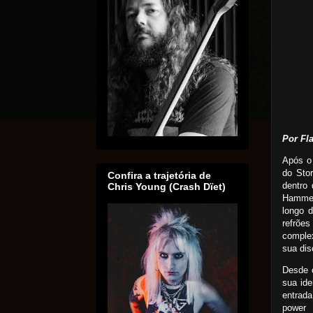
Por Fl
Após o 
do Sto
Confira a trajetória de
dentro
Chris Young (Crash Dïet)
Hammer
longo 
refrõe
comple
sua dis
Desde o
sua ide
entrada
power 