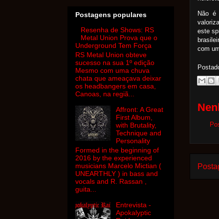
Não é 
Postagens populares
valoriz
Resenha de Shows: RS
este sp
Metal Union Prova que o
brasile
Underground Tem Força
com um 
RS Metal Union obteve
sucesso na sua 1º edição
Postad
Mesmo com uma chuva
chata que ameaçava deixar
os headbangers em casa,
Canoas, na regiã...
Nen
Affront: A Great
First Album,
Po
with Brutality,
Technique and
Personality
Formed in the beginning of
2016 by the experienced
musicians Marcelo Mictian (
Posta
UNEARTHLY ) in bass and
vocals and R. Rassan ,
guita...
Entrevista -
Apokalyptic