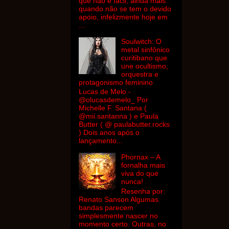
que não é fácil, ainda mais
quando não se tem o devido
apoio, infelizmente hoje em
...
Soulwitch: O
metal sinfônico
curitibano que
une ocultismo,
orquestra e
protagonismo feminino
Lucas de Melo -
@olucasdemelo_ Por
Michelle F. Santana (
@mii.santanna ) e Paula
Butter ( @ paulabutter.rocks
) Dois anos após o
lançamento...
Phornax – A
fornalha mais
viva do que
nunca!
Resenha por:
Renato Sanson Algumas
bandas parecem
simplesmente nascer no
momento certo. Outras, no