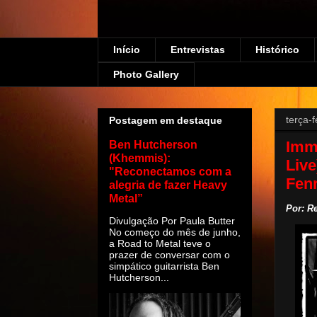
Início
Entrevistas
Histórico
Photo Gallery
terça-
Postagem em destaque
Immo
Ben Hutcherson
(Khemmis):
Live
"Reconectamos com a
Fenr
alegria de fazer Heavy
Metal”
Por: R
Divulgação Por Paula Butter
No começo do mês de junho,
a Road to Metal teve o
prazer de conversar com o
simpático guitarrista Ben
Hutcherson...