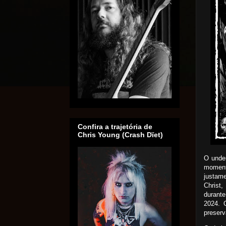
Confira a trajetória de
Chris Young (Crash Dïet)
O under
momen
justam
Christ
durant
2024. 
preserv