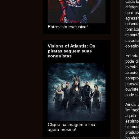
Cada ba
difere
abre o
agress
obscura
Entrevista exclusiva!
formato
espontâ
caract
Visions of Atlantis: Os
coletân
piratas seguem suas
Entreta
conquistas
pode di
evento,
áspero
compro
provav
ouvinte
pode s
Ainda 
limitaç
aquilo
espíri
Clique na imagem e leia
histór
agora mesmo!
produt
holofot