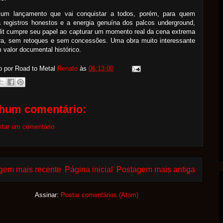
um lançamento que vai conquistar a todos, porém, para quem
a registros honestos e a energia genuína dos palcos underground,
lit cumpre seu papel ao capturar um momento real da cena extrema
ira, sem retoques e sem concessões. Uma obra muito interessante
valor documental histórico.
o por Road to Metal
Renato
às
06:13:00
hum comentário:
star um comentário
gem mais recente
Página inicial
Postagem mais antiga
Assinar:
Postar comentários (Atom)