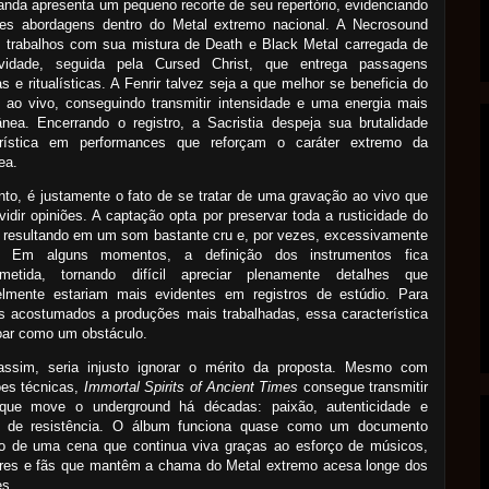
nda apresenta um pequeno recorte de seu repertório, evidenciando
ntes abordagens dentro do Metal extremo nacional. A Necrosound
s trabalhos com sua mistura de Death e Black Metal carregada de
ividade, seguida pela Cursed Christ, que entrega passagens
s e ritualísticas. A Fenrir talvez seja a que melhor se beneficia do
 ao vivo, conseguindo transmitir intensidade e uma energia mais
nea. Encerrando o registro, a Sacristia despeja sua brutalidade
erística em performances que reforçam o caráter extremo da
ea.
nto, é justamente o fato de se tratar de uma gravação ao vivo que
vidir opiniões. A captação opta por preservar toda a rusticidade do
 resultando em um som bastante cru e, por vezes, excessivamente
. Em alguns momentos, a definição dos instrumentos fica
metida, tornando difícil apreciar plenamente detalhes que
elmente estariam mais evidentes em registros de estúdio. Para
s acostumados a produções mais trabalhadas, essa característica
oar como um obstáculo.
assim, seria injusto ignorar o mérito da proposta. Mesmo com
ões técnicas,
Immortal Spirits of Ancient Times
consegue transmitir
 que move o underground há décadas: paixão, autenticidade e
to de resistência. O álbum funciona quase como um documento
ico de uma cena que continua viva graças ao esforço de músicos,
ores e fãs que mantêm a chama do Metal extremo acesa longe dos
es.