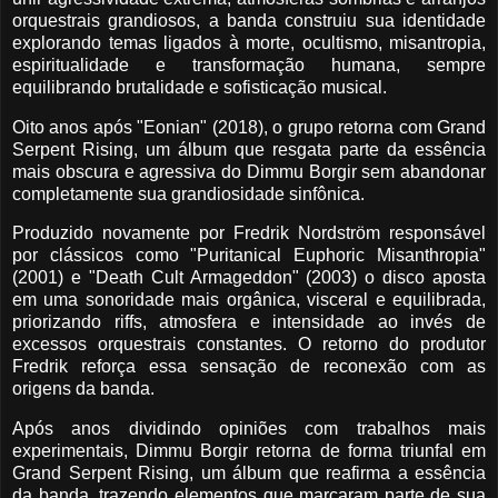
orquestrais grandiosos, a banda construiu sua identidade
explorando temas ligados à morte, ocultismo, misantropia,
espiritualidade e transformação humana, sempre
equilibrando brutalidade e sofisticação musical.
Oito anos após "Eonian" (2018), o grupo retorna com Grand
Serpent Rising, um álbum que resgata parte da essência
mais obscura e agressiva do Dimmu Borgir sem abandonar
completamente sua grandiosidade sinfônica.
Produzido novamente por Fredrik Nordström responsável
por clássicos como "Puritanical Euphoric Misanthropia"
(2001) e "Death Cult Armageddon" (2003) o disco aposta
em uma sonoridade mais orgânica, visceral e equilibrada,
priorizando riffs, atmosfera e intensidade ao invés de
excessos orquestrais constantes. O retorno do produtor
Fredrik reforça essa sensação de reconexão com as
origens da banda.
Após anos dividindo opiniões com trabalhos mais
experimentais, Dimmu Borgir retorna de forma triunfal em
Grand Serpent Rising, um álbum que reafirma a essência
da banda, trazendo elementos que marcaram parte de sua