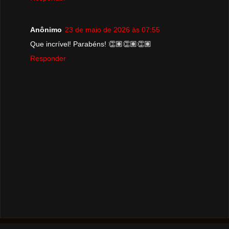
Anônimo
23 de maio de 2026 às 07:55
Que incrível! Parabéns! 👏🏽👏🏽👏🏽
Responder