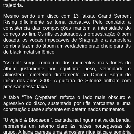
trajetória.
Mesmo sendo um disco com 13 faixas, Grand Serpent
Rising dificilmente se torna cansativo. Pelo contrário: a
consistência das composições mantém a intensidade do
começo ao fim. Os riffs estruturados, a orquestração é bem
dosada, os vocais impecáveis de Shagrath e a atmosfera
sombria fazem do álbum um verdadeiro prato cheio para fãs
de black metal sinfônico.
“Ascent” surge como um dos momentos mais fortes do
álbum justamente por equilibrar peso, velocidade e
atmosfera, remetendo diretamente ao Dimmu Borgir do
início dos anos 2000. A guitarra de Silenoz brilham com
precisão nessa faixa.
A faixa “The Qryptfarer” reforça o lado mais obscuro e
agressivo do disco, sustentada por riffs marcantes e uma
construção quase sufocante em determinados momentos.
“Ulvgjeld & Blodsødel”, cantada na língua nativa da banda,
representa um retorno claro às raízes norueguesas do
grupo. A faixa carrega uma atmosfera ritualística e sombria