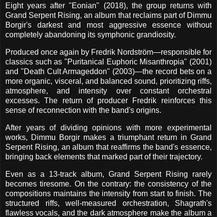
Eight years after "Eonian" (2018), the group returns with
Grand Serpent Rising, an album that reclaims part of Dimmu
Borgir's darkest and most aggressive essence without
completely abandoning its symphonic grandiosity.
Produced once again by Fredrik Nordström—responsible for
classics such as "Puritanical Euphoric Misanthropia" (2001)
and "Death Cult Armageddon" (2003)—the record bets on a
more organic, visceral, and balanced sound, prioritizing riffs,
atmosphere, and intensity over constant orchestral
excesses. The return of producer Fredrik reinforces this
sense of reconnection with the band's origins.
After years of dividing opinions with more experimental
works, Dimmu Borgir makes a triumphant return in Grand
Serpent Rising, an album that reaffirms the band's essence,
bringing back elements that marked part of their trajectory.
Even as a 13-track album, Grand Serpent Rising rarely
becomes tiresome. On the contrary: the consistency of the
compositions maintains the intensity from start to finish. The
structured riffs, well-measured orchestration, Shagrath's
flawless vocals, and the dark atmosphere make the album a