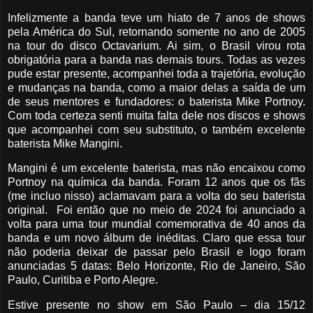
Infelizmente a banda teve um hiato de 7 anos de shows
pela América do Sul, retornando somente no ano de 2005
na tour do disco Octavarium. Ai sim, o Brasil virou rota
obrigatória para a banda nas demais tours. Todas as vezes
pude estar presente, acompanhei toda a trajetória, evolução
e mudanças na banda, como a maior delas a saída de um
de seus mentores e fundadores: o baterista Mike Portnoy.
Com toda certeza senti muita falta dele nos discos e shows
que acompanhei com seu substituto, o também excelente
baterista Mike Mangini.
Mangini é um excelente baterista, mas não encaixou como
Portnoy na química da banda. Foram 12 anos que os fãs
(me incluo nisso) aclamavam para a volta do seu baterista
original. Foi então que no meio de 2024 foi anunciado a
volta para uma tour mundial comemorativa de 40 anos da
banda e um novo álbum de inéditas. Claro que essa tour
não poderia deixar de passar pelo Brasil e logo foram
anunciadas 5 datas: Belo Horizonte, Rio de Janeiro, São
Paulo, Curitiba e Porto Alegre.
Estive presente no show em São Paulo – dia 15/12