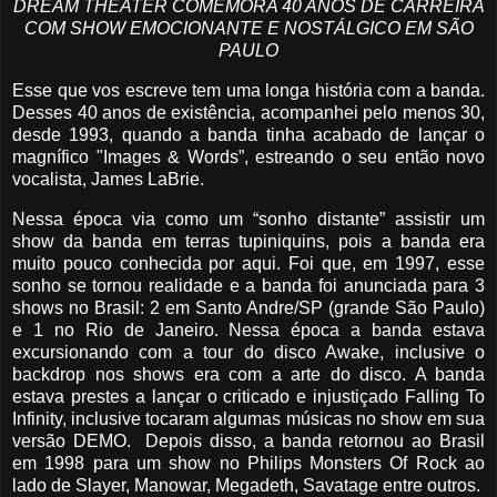
DREAM THEATER COMEMORA 40 ANOS DE CARREIRA
COM SHOW EMOCIONANTE E NOSTÁLGICO EM SÃO
PAULO
Esse que vos escreve tem uma longa história com a banda.
Desses 40 anos de existência, acompanhei pelo menos 30,
desde 1993, quando a banda tinha acabado de lançar o
magnífico "Images & Words”, estreando o seu então novo
vocalista, James LaBrie.
Nessa época via como um “sonho distante” assistir um
show da banda em terras tupiniquins, pois a banda era
muito pouco conhecida por aqui. Foi que, em 1997, esse
sonho se tornou realidade e a banda foi anunciada para 3
shows no Brasil: 2 em Santo Andre/SP (grande São Paulo)
e 1 no Rio de Janeiro. Nessa época a banda estava
excursionando com a tour do disco Awake, inclusive o
backdrop nos shows era com a arte do disco. A banda
estava prestes a lançar o criticado e injustiçado Falling To
Infinity, inclusive tocaram algumas músicas no show em sua
versão DEMO. Depois disso, a banda retornou ao Brasil
em 1998 para um show no Philips Monsters Of Rock ao
lado de Slayer, Manowar, Megadeth, Savatage entre outros.