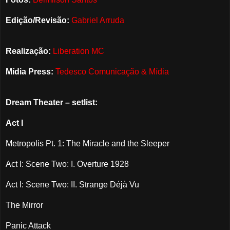
Edição/Revisão:
Gabriel Arruda
Realização:
Liberation MC
Mídia Press:
Tedesco Comunicação & Mídia
Dream Theater – setlist:
Act I
Metropolis Pt. 1: The Miracle and the Sleeper
Act I: Scene Two: I. Overture 1928
Act I: Scene Two: II. Strange Déjà Vu
The Mirror
Panic Attack