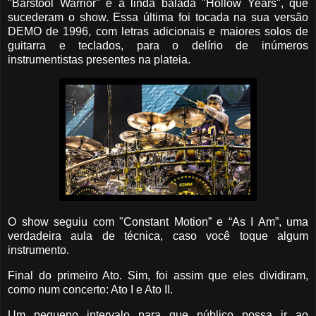
"Barstool Warrior" e a linda balada "Hollow Years", que
sucederam o show. Essa última foi tocada na sua versão
DEMO de 1996, com letras adicionais e maiores solos de
guitarra e teclados, para o delírio de inúmeros
instrumentistas presentes na plateia.
O show seguiu com "Constant Motion” e “As I Am”, uma
verdadeira aula de técnica, caso você toque algum
instrumento.
Final do primeiro Ato. Sim, foi assim que eles dividiram,
como num concerto: Ato I e Ato II.
Um pequeno intervalo para que público possa ir ao