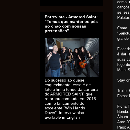
como 
cançõe
se ess
Entrevista - Armored Saint:
Palotai.
"Temos que manter os pés
no chão com nossas
Como j
pretensões"
“Sanct
grande 
Ficar d
é dar j
suas c
foge d
Metal S
Do sucesso ao quase
Stay o
esquecimento, essa é de
fato a linha tênue da carreira
Texto:
do ARMORED SAINT, que
Fotos: 
retornou com tudo em 2015
com o lançamento do
Ficha 
excelente "Win Hands
Banda:
Down". Interview also
Álbum:
available in English
Ano: 2
País: 