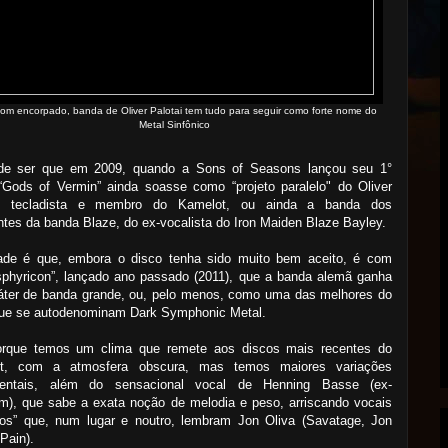
om encorpado, banda de Oliver Palotai tem tudo para seguir como forte nome do
Metal Sinfônico
de ser que em 2009, quando a Sons of Seasons lançou seu 1°
“Gods of Vermin” ainda soasse como “projeto paralelo" do Oliver
i, tecladista e membro do Kamelot, ou ainda a banda dos
ntes da banda Blaze, do ex-vocalista do Iron Maiden Blaze Bayley.
ade é que, embora o disco tenha sido muito bem aceito, é com
sphyricon”, lançado ano passado (2011), que a banda alemã ganha
áter de banda grande, ou, pelo menos, como uma das melhores do
 que se autodenominam Dark Symphonic Metal.
orque temos um clima que remete aos discos mais recentes do
t, com a atmosfera obscura, mas temos maiores variações
mentais, além do sensacional vocal de Henning Basse (ex-
m), que sabe a exata noção de melodia e peso, arriscando vocais
dos” que, num lugar e noutro, lembram Jon Oliva (Savatage, Jon
 Pain).