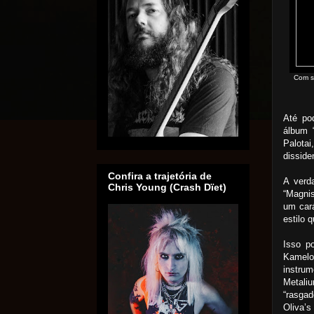
Com s
Até po
álbum 
Palota
disside
Confira a trajetória de
A verd
Chris Young (Crash Dïet)
“Magni
um car
estilo
Isso p
Kamelo
instru
Metaliu
“rasga
Oliva’s