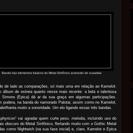
Banda traz elementos básicos do Metal Sinfônico acrescido de ousadias
do de lado as comparações, só mais uma em relação ao Kamelot:
o álbum de estreia quanto nesse mais recente: a bela e talentosa
 Simons (Epica) dá ar da sua graça em algumas participações.
 pudera, na banda do namorado Palotai, assim como no Kamelot,
 abrilhanta muito a sonoridade. Um elo ligando essas três bandas.
phyricon” vai agradar quem curte peso, melodia, incluindo uso do
is obscuro do Metal Sinfônico, flertando muito com o Gothic Metal
as como Nightwish (na sua fase inicial) e, claro, Kamelot e Epica