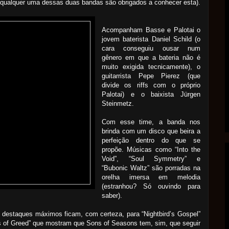
 qualquer uma dessas duas bandas são obrigados a conhecer esta).
Acompanham Basse e Palotai o
jovem baterista Daniel Schild (o
cara conseguiu ousar num
gênero em que a bateria não é
muito exigida tecnicamente), o
guitarrista Pepe Pierez (que
divide os riffs com o próprio
Palotai) e o baixista Jürgen
Steinmetz.
Com esse time, a banda nos
brinda com um disco que beira a
perfeição dentro do que se
propõe. Músicas como “Into the
Void”, “Soul Symmetry” e
“Bubonic Waltz” são porradas na
orelha imersa em melodia
(estranhou? Só ouvindo para
saber).
destaques máximos ficam, com certeza, para “Nightbird’s Gospel”
s of Greed” que mostram que Sons of Seasons tem, sim, que seguir