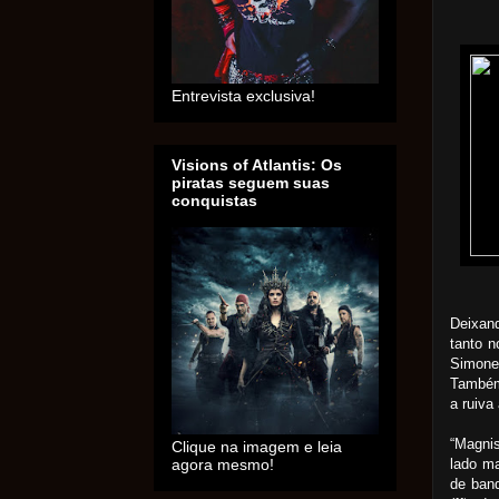
Entrevista exclusiva!
Visions of Atlantis: Os
piratas seguem suas
conquistas
Deixan
tanto n
Simone
Também
a ruiva
“Magnis
Clique na imagem e leia
lado ma
agora mesmo!
de band