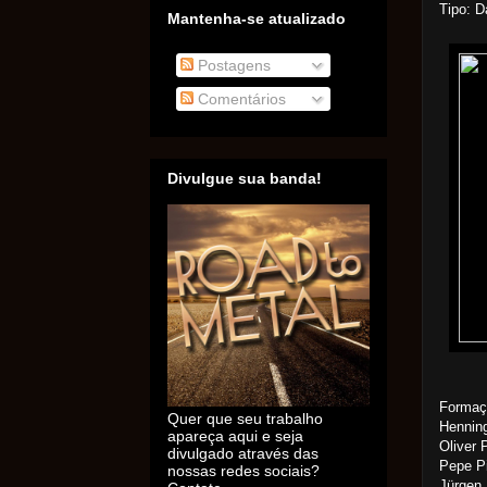
Tipo: D
Mantenha-se atualizado
Postagens
Comentários
Divulgue sua banda!
Formaç
Quer que seu trabalho
Henning
apareça aqui e seja
Oliver 
divulgado através das
Pepe Pi
nossas redes sociais?
Jürgen 