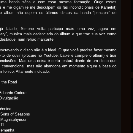
uma banda séria e com essa mesma formação. Ouça essas
s e me digam (e me desculpem os fãs incondicionais de Kamelot)
e álbum não supera os últimos discos da banda “principal” de
á falado, Simone volta participa mais uma vez, agora em
uary”, música mais cadenciada do álbum e que traz sua voz como
destaque, num refrão marcante.
escrevendo o disco não é o ideal. O que você precisa fazer mesmo
eito de ouvir (procure no Youtube, baixe e compre o álbum) e tirar
onclusões. Mas uma coisa é certa: estará diante de um disco que
o convencional, mas não abandona em momento algum a base do
infônico. Altamente indicado.
n the Road
 Eduardo Cadore
Divulgação
Técnica
 Sons of Seasons
 Magnisphyricon
011
Alemanha