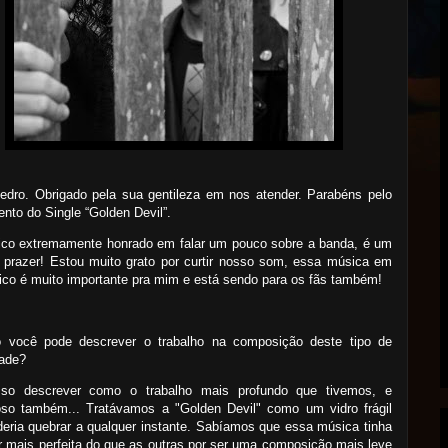
edro. Obrigado pela sua gentileza em nos atender. Parabéns pelo
nto do Single “Golden Devil”.
fico extremamente honrado em falar um pouco sobre a banda, é um
 prazer! Estou muito grato por curtir nosso som, essa música em
ico é muito importante pra mim e está sendo para os fãs também!
 você pode descrever o trabalho na composição deste tipo de
dade?
so descrever como o trabalho mais profundo que tivemos, e
oso também... Tratávamos a "Golden Devil" como um vidro frágil
eria quebrar a qualquer instante. Sabíamos que essa música tinha
r mais perfeita do que as outras por ser uma composição mais leve