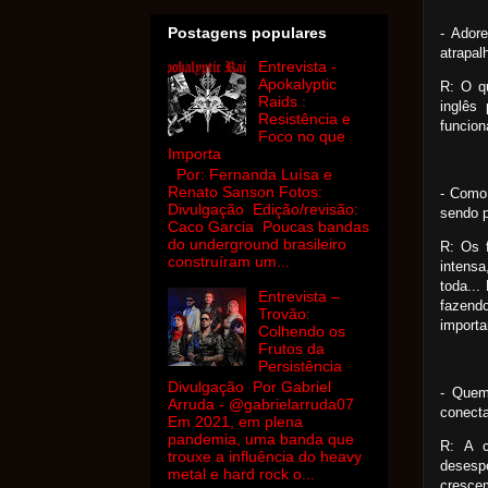
Postagens populares
- Ador
atrapal
Entrevista -
Apokalyptic
R: O q
Raids :
inglês
Resistência e
funcion
Foco no que
Importa
Por: Fernanda Luísa e
Renato Sanson Fotos:
- Como 
Divulgação Edição/revisão:
sendo p
Caco Garcia Poucas bandas
do underground brasileiro
R: Os 
construíram um...
intens
toda..
Entrevista –
fazend
Trovão:
importa
Colhendo os
Frutos da
Persistência
Divulgação Por Gabriel
- Quem
Arruda - @gabrielarruda07
conecta
Em 2021, em plena
pandemia, uma banda que
R: A 
trouxe a influência do heavy
desesp
metal e hard rock o...
cresce