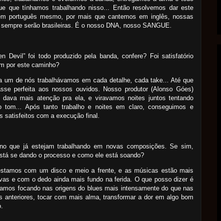
ue que tínhamos trabalhando nisso... Então resolvemos dar este
m português mesmo, por mais que cantemos em inglês, nossas
s sempre serão brasileiras. É o nosso DNA, nosso SANGUE.
en Devil” foi todo produzido pela banda, confere? Foi satisfatório
em por este caminho?
a um de nós trabalhávamos em cada detalhe, cada take... Até que
asse perfeita aos nossos ouvidos. Nosso produtor (Alonso Góes)
 dava mais atenção pra ela, e viravamos noites juntos tentando
o tom... Após tanto trabalho e noites em claro, conseguimos e
 satisfeitos com a execução final.
ino que já estejam trabalhando em novas composições. Se sim,
stá se dando o processo e como ele está soando?
estamos com um disco e meio a frente, e as músicas estão mais
vas e com o dedo ainda mais fundo na ferida. O que posso dizer é
tamos focando nas origens do blues mais intensamente do que nas
 anteriores, tocar com mais alma, transformar a dor em algo bom
o.