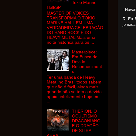
Tokio Marine
Hall/SP
- Nova
MASTER OF VOICES
TRANSFORMA O TOKIO
R: Eu 
MARINE HALL EM UMA
jornada
VERDADEIRA CELEBRAÇÃO
DO HARD ROCK E DO
HEAVY METAL Mais uma
noite histórica para os ...
Masterpiece:
Em Busca do
Devido
Reconheciment
o
Ter uma banda de Heavy
Metal no Brasil todos sabem
que não é fácil, ainda mais
quando não se tem o devido
apoio, infelizmente hoje em
...
THERION, O
OCULTISMO
DRACONIANO
E O DRAGÃO
DE SITRA
AHRA