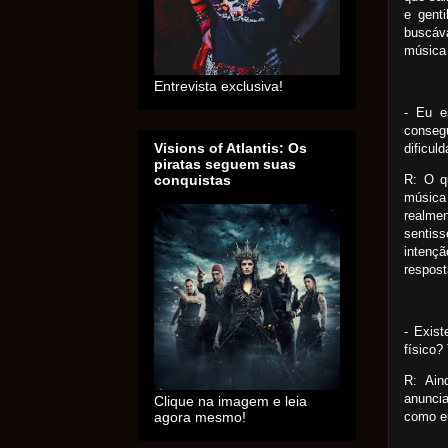
e gent
buscáv
música 
Entrevista exclusiva!
- Eu e
consegu
Visions of Atlantis: Os
dificu
piratas seguem suas
R: O q
conquistas
música
realme
sentis
intenç
respos
- Exist
físico?
R: Ain
anunci
Clique na imagem e leia
como eu
agora mesmo!