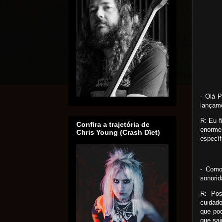
- Olá P
lançame
R: Eu 
Confira a trajetória de
enorme
Chris Young (Crash Dïet)
específ
- Como
sonori
R: Pos
cuidad
que pod
que sai