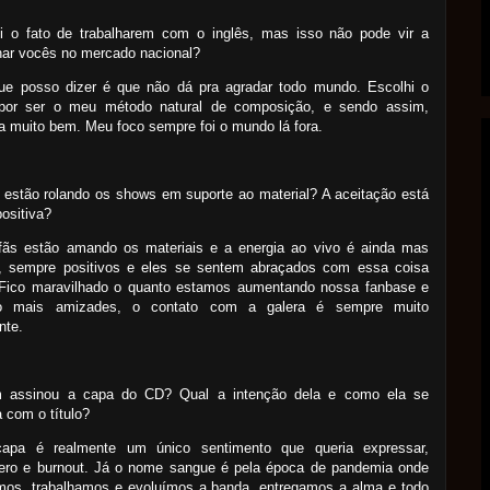
ei o fato de trabalharem com o inglês, mas isso não pode vir a
har vocês no mercado nacional?
ue posso dizer é que não dá pra agradar todo mundo. Escolhi o
 por ser o meu método natural de composição, e sendo assim,
a muito bem. Meu foco sempre foi o mundo lá fora.
estão rolando os shows em suporte ao material? A aceitação está
ositiva?
fãs estão amando os materiais e a energia ao vivo é ainda mas
a, sempre positivos e eles se sentem abraçados com essa coisa
. Fico maravilhado o quanto estamos aumentando nossa fanbase e
o mais amizades, o contato com a galera é sempre muito
nte.
 assinou a capa do CD? Qual a intenção dela e como ela se
 com o título?
capa é realmente um
único
sentimento que queria expressar,
ero e burnout. Já o nome sangue é pela época de pandemia onde
mos, trabalhamos e evoluímos a banda, entregamos a alma e todo