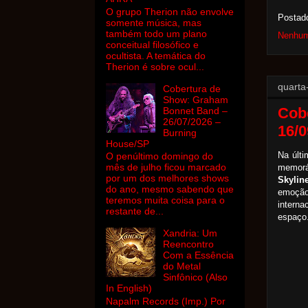
O grupo Therion não envolve
Postad
somente música, mas
também todo um plano
Nenhum
conceitual filosófico e
ocultista. A temática do
Therion é sobre ocul...
quarta
Cobertura de
Show: Graham
Cob
Bonnet Band –
26/07/2026 –
16/0
Burning
House/SP
Na últi
O penúltimo domingo do
mês de julho ficou marcado
memoráv
por um dos melhores shows
Skylin
do ano, mesmo sabendo que
emoção
teremos muita coisa para o
intern
restante de...
espaço
Xandria: Um
Reencontro
Com a Essência
do Metal
Sinfônico (Also
In English)
Napalm Records (Imp.) Por