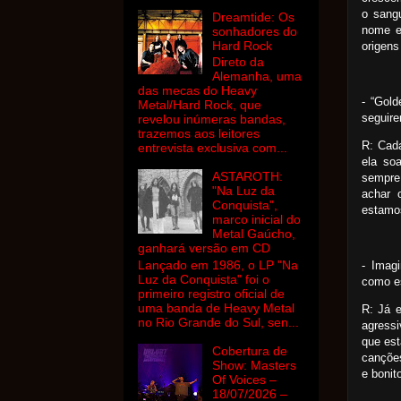
o sang
Dreamtide: Os
nome e
sonhadores do
Hard Rock
origen
Direto da
Alemanha, uma
das mecas do Heavy
- “Gold
Metal/Hard Rock, que
seguir
revelou inúmeras bandas,
trazemos aos leitores
R: Cad
entrevista exclusiva com...
ela so
ASTAROTH:
sempre
"Na Luz da
achar 
Conquista",
estamos
marco inicial do
Metal Gaúcho,
ganhará versão em CD
Lançado em 1986, o LP "Na
- Imag
Luz da Conquista" foi o
como e
primeiro registro oficial de
uma banda de Heavy Metal
R: Já 
no Rio Grande do Sul, sen...
agressi
que es
Cobertura de
canções
Show: Masters
e bonit
Of Voices –
18/07/2026 –