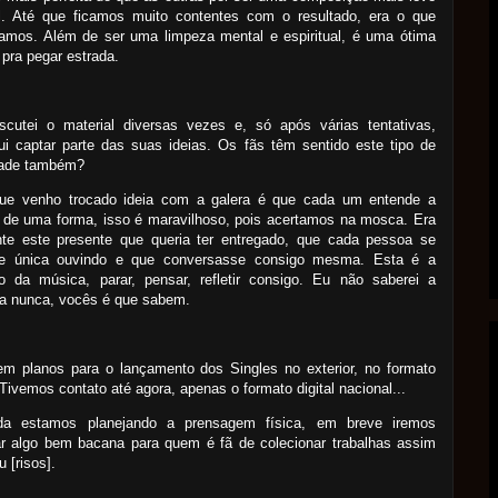
il. Até que ficamos muito contentes com o resultado, era o que
amos. Além de ser uma limpeza mental e espiritual, é uma
ótima
pra pegar estrada.
scutei o material diversas vezes e, só após várias tentativas,
i captar parte das suas ideias. Os fãs têm sentido este tipo de
ldade também?
ue venho trocado ideia com a galera é que cada um entende a
 de uma forma, isso é maravilhoso, pois acertamos na mosca. Era
nte este presente que queria ter entregado, que cada pessoa se
se
única
ouvindo e que conversasse consigo mesma. Esta é a
ão da música, parar, pensar, refletir consigo. Eu não saberei a
ta nunca, vocês é que sabem.
em planos para o lançamento dos Singles no exterior, no formato
 Tivemos contato até agora, apenas o formato digital nacional...
da estamos planejando a prensagem física, em breve iremos
ar algo bem bacana para quem é fã de colecionar trabalhas assim
 [risos].