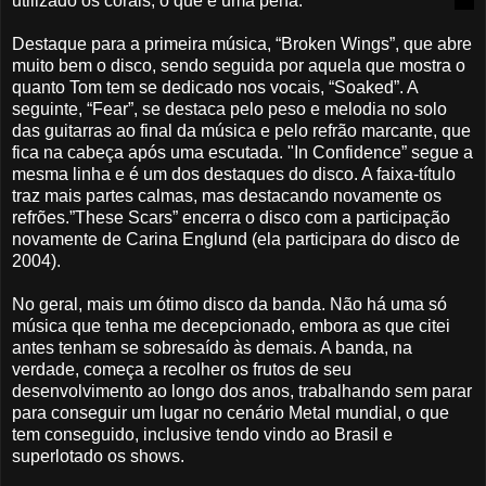
utilizado os corais, o que é uma pena.
Destaque para a primeira música, “Broken Wings”, que abre
muito bem o disco, sendo seguida por aquela que mostra o
quanto Tom tem se dedicado nos vocais, “Soaked”. A
seguinte, “Fear”, se destaca pelo peso e melodia no solo
das guitarras ao final da música e pelo refrão marcante, que
fica na cabeça após uma escutada. "In Confidence” segue a
mesma linha e é um dos destaques do disco. A faixa-título
traz mais partes calmas, mas destacando novamente os
refrões.”These Scars” encerra o disco com a participação
novamente de Carina Englund (ela participara do disco de
2004).
No geral, mais um ótimo disco da banda. Não há uma só
música que tenha me decepcionado, embora as que citei
antes tenham se sobresaído às demais. A banda, na
verdade, começa a recolher os frutos de seu
desenvolvimento ao longo dos anos, trabalhando sem parar
para conseguir um lugar no cenário Metal mundial, o que
tem conseguido, inclusive tendo vindo ao Brasil e
superlotado os shows.