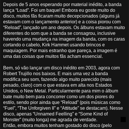
Depois de 5 anos esperando por material inédito, a banda
lança “Load”. Foi um baque! Embora eu goste muito do
disco, muitos fãs ficaram muito decepcionados (alguns já
estavam com o lançamento anterior) e a coisa piorou com
“Reload”, lançado um ano depois. Os álbuns estavam muito
diferentes do som que a banda se consagrou, inclusive
havendo uma mudança na imagem da banda, com os caras
cortando o cabelo, Kirk Hammet usando brincos e
maquiagem. Por mais estranho que pareça, a imagem é
uma das coisas que muitos fãs acham essencial.
Bem, só vão lançar um disco inédito em 2003, agora com
Robert Trujillo nos baixos. E mais uma vez a banda
modifica seu som, fazendo algo muito parecido (mais
pesado, claro) com o que estava em alta nos Estados
Unidos, o New Metal. Particularmente para mim o álbum
bate muito bem para concorrer como um dos piores do
estilo, sendo pior ainda que “Reload” (pois músicas como
“Fuel”, “The Unforgiven II” e “Attitude” se destacam). Nesse
disco, apenas “Unnamed Feelling” e “Some Kind of
Monster” (muito longa) me agrada de verdade.
Então, embora muitos tenham gostado do disco (pelo