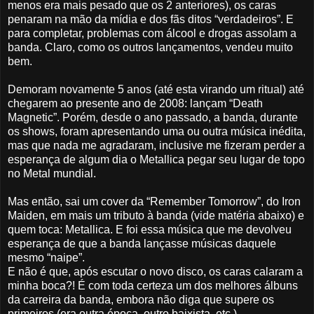
menos era mais pesado que os 2 anteriores), os caras
penaram na mão da mídia e dos fãs ditos “verdadeiros”. E
para completar, problemas com álcool e drogas assolam a
banda. Claro, como os outros lançamentos, vendeu muito
bem.
Demoram novamente 5 anos (até esta virando um ritual) até
chegarem ao presente ano de 2008: lançam “Death
Magnetic”. Porém, desde o ano passado, a banda, durante
os shows, foram apresentando uma ou outra música inédita,
mas que nada me agradaram, inclusive me fizeram perder a
esperança de algum dia o Metallica pegar seu lugar de topo
no Metal mundial.
Mas então, sai um cover da “Remember Tomorrow”, do Iron
Maiden, em mais um tributo à banda (vide matéria abaixo) e
quem toca: Metallica. E foi essa música que me devolveu
esperança de que a banda lançasse músicas daquele
mesmo “naipe”.
E não é que, após escutar o novo disco, os caras calaram a
minha boca?! É com toda certeza um dos melhores álbuns
da carreira da banda, embora não diga que supere os
primeiros (era outra época, outro baixista, etc.).