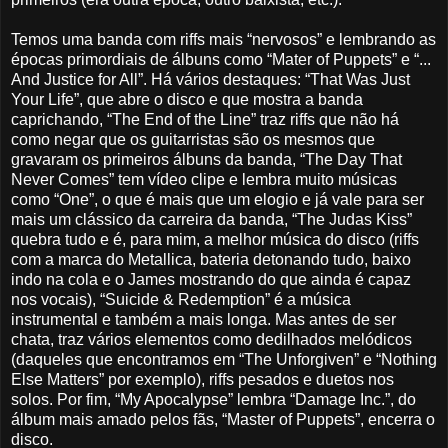
Temos uma banda com riffs mais “nervosos” e lembrando as
épocas primordiais de álbuns como “Mater of Puppets” e “...
And Justice for All”. Há vários destaques: “That Was Just
Your Life”, que abre o disco e que mostra a banda
caprichando, “The End of the Line” traz riffs que não há
como negar que os guitarristas são os mesmos que
gravaram os primeiros álbuns da banda, “The Day That
Never Comes” tem vídeo clipe e lembra muito músicas
como “One”, o que é mais que um elogio e já vale para ser
mais um clássico da carreira da banda, “The Judas Kiss”
quebra tudo e é, para mim, a melhor música do disco (riffs
com a marca do Metallica, bateria detonando tudo, baixo
indo na cola e o James mostrando do que ainda é capaz
nos vocais), “Suicide & Redemption” é a música
instrumental e também a mais longa. Mas antes de ser
chata, traz vários elementos como dedilhados melódicos
(daqueles que encontramos em “The Unforgiven” e “Nothing
Else Matters” por exemplo), riffs pesados e duetos nos
solos. Por fim, “My Apocalypse” lembra “Damage Inc.”, do
álbum mais amado pelos fãs, “Master of Puppets”, encerra o
disco.