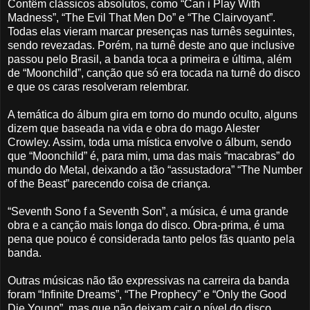
Contêm clássicos absolutos, como “Can i Play With
Madness”, “The Evil That Men Do” e “The Clairvoyant”.
Todas elas vieram marcar presenças nas turnês seguintes,
sendo revezadas. Porém, na turnê deste ano que inclusive
passou pelo Brasil, a banda toca a primeira e última, além
de “Moonchild”, canção que só era tocada na turnê do disco
e que os caras resolveram relembrar.
A temática do álbum gira em torno do mundo oculto, alguns
dizem que baseada na vida e obra do mago Alester
Crowley. Assim, toda uma mística envolve o álbum, sendo
que “Moonchild” é, para mim, uma das mais “macabras” do
mundo do Metal, deixando a tão “assustadora” “The Number
of the Beast” parecendo coisa de criança.
“Seventh Sono f a Seventh Son”, a música, é uma grande
obra e a canção mais longa do disco. Obra-prima, é uma
pena que pouco é considerada tanto pelos fãs quanto pela
banda.
Outras músicas não tão expressivas na carreira da banda
foram “Infinite Dreams”, “The Prophecy” e “Only the Good
Die Young”, mas que não deixam cair o nível do disco.