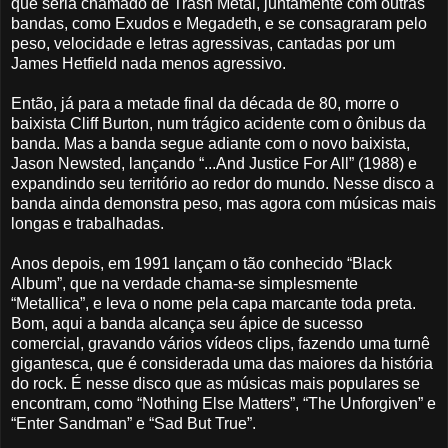
que seria chamado de Trash Metal, juntamente com outras
bandas, como Exudos e Megadeth, e se consagraram pelo
peso, velocidade e letras agressivas, cantadas por um
James Hetfield nada menos agressivo.
Então, já para a metade final da década de 80, morre o
baixista Cliff Burton, num trágico acidente com o ônibus da
banda. Mas a banda segue adiante com o novo baixista,
Jason Newsted, lançando “...And Justice For All” (1988) e
expandindo seu território ao redor do mundo. Nesse disco a
banda ainda demonstra peso, mas agora com músicas mais
longas e trabalhadas.
Anos depois, em 1991 lançam o tão conhecido “Black
Album”, que na verdade chama-se simplesmente
“Metallica”, e leva o nome pela capa marcante toda preta.
Bom, aqui a banda alcança seu ápice de sucesso
comercial, gravando vários vídeos clips, fazendo uma turnê
gigantesca, que é considerada uma das maiores da história
do rock. É nesse disco que as músicas mais populares se
encontram, como “Nothing Else Matters”, “The Unforgiven” e
“Enter Sandman” e “Sad But True”.