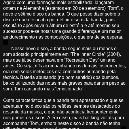
Agora com uma formação mais estabilizada, lançaram
ontem na Alemanha (estamos em 20 de setembro) “Torn”, o
novo e sétimo disco da banda. O que posso dizer sobre o
disco é que ele acaba por definir o som da banda, pois
escutá-lo após ouvir o álbum de estréia e até mesmo seu
sucessor pode-se notar uma grande diferença e um maior
amdurecimento nas composições, o que era de se esperar.
Nesse novo disco, a banda segue mais ou menos o
som adotado principalmente em “The Inner Circle” (2004),
mas que já se desenhava em “Recreation Day” um ano
antes. Ou seja, riffs acompanhando os demais instrumentos,
ora com solos melódicos ora com outros primando pela
técnica. Bateria abusando (no bom sentido) dos bumbos,
baixo utilizando das notas mais graves para dar um peso ao
som. Tom cantando mais “emocionado”.
Outra característica que a banda tem apresentado e que se
acentuam no disco são os reftões, sempre destacados do
restante da música, o que não acontecia frequentemente
nos primeiros discos. Além disso, mais backing vocals para
acompanhar Tom, embora neste disco a banda não tenha