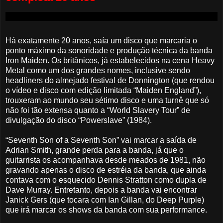
Há exatamente 20 anos, saía um disco que marcaria o
ponto máximo da sonoridade e produção técnica da banda
Iron Maiden. Os britânicos, já estabelecidos na cena Heavy
Metal como um dos grandes nomes, inclusive sendo
headliners do almejado festival de Donnington (que rendou
o vídeo e disco com edição limitada “Maiden England”),
trouxeram ao mundo seu sétimo disco e uma turnê que só
não foi tão extensa quanto a “World Slavery Tour” de
divulgação do disco “Powerslave” (1984).
“Seventh Son of a Seventh Son” vai marcar a saída de
Adrian Smith, grande perda para a banda, já que o
guitarrista os acompanhava desde meados de 1981, não
gravando apenas o disco de estréia da banda, que ainda
contava com o esquecido Dennis Stratton como dupla de
Dave Murray. Entretanto, depois a banda vai encontrar
Janick Gers (que tocara com Ian Gillan, do Deep Purple)
que irá marcar os shows da banda com sua performance.