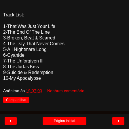
Track List:
1-That Was Just Your Life
2-The End Of The Line
3-Broken, Beat & Scarred
4-The Day That Never Comes
5-All Nightmare Long
6-Cyanide
7-The Unforgiven III
8-The Judas Kiss
9-Suicide & Redemption
10-My Apocalypse
Anônimo
às
19:07:00
Nenhum comentário:
Compartilhar
‹
›
Página inicial