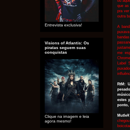
ou aque
que as
pra ve
outra b
Entrevista exclusiva!
A band
puxava
bandas
passan
Visions of Atlantis: Os
justame
piratas seguem suas
conquistas
me esp
Chrome
Label 
puxado
influên
RtM: 
pesado
músico
estes 
ponto,
Mutle¥
Clique na imagem e leia
chego
agora mesmo!
boicot