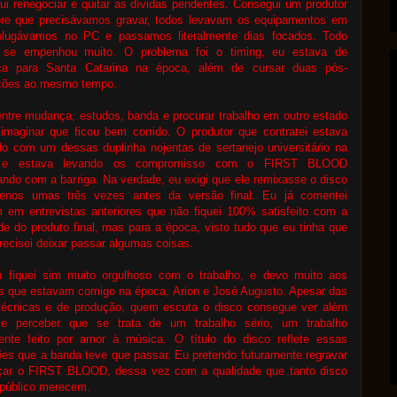
i renegociar e quitar as dívidas pendentes. Consegui um produtor
re que precisávamos gravar, todos levavam os equipamentos em
plugávamos no PC e passamos literalmente dias focados. Todo
se empenhou muito. O problema foi o timing, eu estava de
a para Santa Catarina na época, além de cursar duas pós-
ções ao mesmo tempo.
ntre mudança, estudos, banda e procurar trabalho em outro estado
imaginar que ficou bem corrido. O produtor que contratei estava
o com um dessas duplinha nojentas de sertanejo universitário na
 e estava levando os compromisso com o FIRST BLOOD
ndo com a barriga. Na verdade, eu exigi que ele remixasse o disco
enos umas três vezes antes da versão final. Eu já comentei
 em entrevistas anteriores que não fiquei 100% satisfeito com a
de do produto final, mas para a época, visto tudo que eu tinha que
precisei deixar passar algumas coisas.
 fiquei sim muito orgulhoso com o trabalho, e devo muito aos
s que estavam comigo na época, Arion e José Augusto. Apesar das
 técnicas e de produção, quem escuta o disco consegue ver além
 e perceber que se trata de um trabalho sério, um trabalho
lmente feito por amor à música. O título do disco reflete essas
es que a banda teve que passar. Eu pretendo futuramente regravar
nçar o FIRST BLOOD, dessa vez com a qualidade que tanto disco
 público merecem.