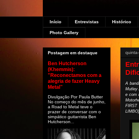
Início
Entrevistas
Histórico
Photo Gallery
quinta
Postagem em destaque
Entr
Ben Hutcherson
(Khemmis):
Dif
"Reconectamos com a
alegria de fazer Heavy
A band
Metal”
Mutley
e com 
Divulgação Por Paula Butter
Motorhe
No começo do mês de junho,
FIRST 
a Road to Metal teve o
LIMBO),
prazer de conversar com o
simpático guitarrista Ben
Hutcherson...