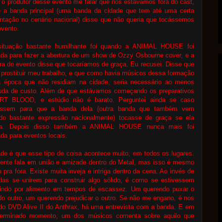
 o produtor desse evento me falar que nós estávamos fora do cast,
e a banda principal (uma banda da cidade que tem até uma certa
ntação no cenário nacional) disse que não queria que tocássemos
evento.
situação bastante humilhante foi quando a ANIMAL HOUSE foi
da para fazer a abertura de um show de Ozzy Osbourne cover, e a
ra do evento disse que tocaríamos de graça. Eu recusei. Disse que
a prostituir meu trabalho, e que como havia músicos dessa formação
a época que não residiam na cidade, seria necessário ao menos
uda de custo. Além de que estávamos começando os preparativos
RT BLOOD, e estúdio não é barato. Perguntei ainda se caso
essem para que a banda dela (outra banda que também vem
do bastante expressão nacionalmente) tocasse de graça se ela
ria. Depois disso também a ANIMAL HOUSE nunca mais foi
da para eventos locais.
de é que esse tipo de coisa acontece muito, em todos os lugares.
gente fala em união e amizade dentro do Metal, mas isso é mesmo
 pra fora. Existe muita inveja e intriga dentro da cena. Ao invés de
das se unirem para construir algo sólido, é como se estivessem
indo por alimento em tempos de escassez. Um querendo puxar o
do outro, um querendo prejudicar o outro. Se não me engano, é nos
do DVD Alive II do Anthrax, há uma entrevista com a banda. E em
erminado momento, um dos músicos comenta sobre aquilo que