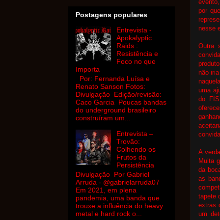
evento,
por qu
Postagens populares
represe
nesse 
Entrevista -
Apokalyptic
Raids :
Outra 
Resistência e
convida
Foco no que
produto
Importa
não iri
Por: Fernanda Luísa e
naquel
Renato Sanson Fotos:
uma aj
Divulgação Edição/revisão:
do FIS
Caco Garcia Poucas bandas
oferec
do underground brasileiro
ganhan
construíram um...
aceita
Entrevista –
convida
Trovão:
Colhendo os
A verda
Frutos da
Muita 
Persistência
da boca
Divulgação Por Gabriel
as ban
Arruda - @gabrielarruda07
compet
Em 2021, em plena
tapete 
pandemia, uma banda que
extras 
trouxe a influência do heavy
metal e hard rock o...
um det