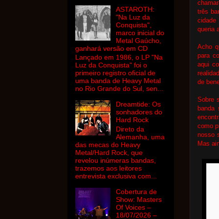
chamar
ASTAROTH:
três ba
"Na Luz da
cidade
Conquista",
queria 
marco inicial do
Metal Gaúcho,
Acho qu
ganhará versão em CD
para co
Lançado em 1986, o LP "Na
aqui c
Luz da Conquista" foi o
primeiro registro oficial de
realida
uma banda de Heavy Metal
de bene
no Rio Grande do Sul, sen...
Sobre 
Dreamtide: Os
banda 
sonhadores do
encont
Hard Rock
como pl
Direto da
nosso s
Alemanha, uma
Mas ai
das mecas do Heavy
Metal/Hard Rock, que
revelou inúmeras bandas,
trazemos aos leitores
entrevista exclusiva com...
Cobertura de
Show: Masters
Of Voices –
18/07/2026 –