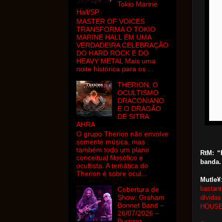
Tokio Marine
Hall/SP
MASTER OF VOICES
TRANSFORMA O TOKIO
MARINE HALL EM UMA
VERDADEIRA CELEBRAÇÃO
DO HARD ROCK E DO
HEAVY METAL Mais uma
noite histórica para os ...
THERION, O
OCULTISMO
DRACONIANO
E O DRAGÃO
DE SITRA
AHRA
O grupo Therion não envolve
somente música, mas
também todo um plano
RtM: “
conceitual filosófico e
banda.
ocultista. A temática do
Therion é sobre ocul...
Mutle¥
bastan
Cobertura de
Show: Graham
dívida
Bonnet Band –
HOUSE 
26/07/2026 –
Burning