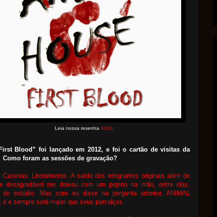
Leia nossa resenha
AQUI.
First Blood” foi lançado em 2012, e foi o cartão de visitas da
 Como foram as sessões de gravação?
:
Caseiras. Literalmente. A saída dos integrantes originais além de
te desagradável me deixou com um pepino na mão, entre elas,
s de estúdio. Mas com eu disse na pergunta anterior, ANIMAL
é e sempre será maior que seus percalços.