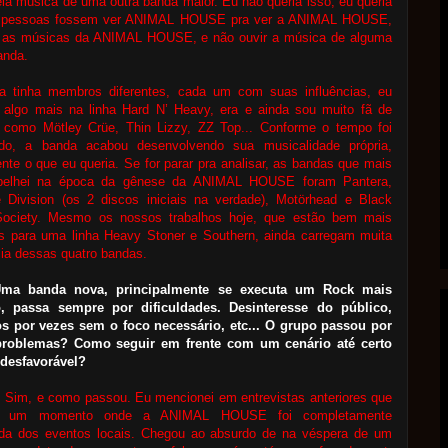
la música de uma outra banda maior. Eu não queria isso, eu queria
 pessoas fossem ver ANIMAL HOUSE pra ver a ANIMAL HOUSE,
r as músicas da ANIMAL HOUSE, e não ouvir a música de alguma
anda.
a tinha membros diferentes, cada um com suas influências, eu
 algo mais na linha Hard N’ Heavy, era e ainda sou muito fã de
 como Mötley Crüe, Thin Lizzy, ZZ Top... Conforme o tempo foi
do, a banda acabou desenvolvendo sua musicalidade própria,
nte o que eu queria. Se for parar pra analisar, as bandas que mais
elhei na época da gênese da ANIMAL HOUSE foram Pantera,
 Division (os 2 discos iniciais na verdade), Motörhead e Black
Society. Mesmo os nossos trabalhos hoje, que estão bem mais
s para uma linha Heavy Stoner e Southern, ainda carregam muita
cia dessas quatro bandas.
Uma banda nova, principalmente se executa um Rock mais
, passa sempre por dificuldades. Desinteresse do público,
s por vezes sem o foco necessário, etc... O grupo passou por
problemas? Como seguir em frente com um cenário até certo
 desfavorável?
:
Sim, e como passou. Eu mencionei em entrevistas anteriores que
u um momento onde a ANIMAL HOUSE foi completamente
ada dos eventos locais. Chegou ao absurdo de na véspera de um