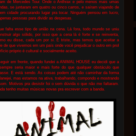
am de Mercedes Tour. Onde o Anthrax e pelo menos mais umas
ndas, se juntaram em quatro ou cinco carros, e saíram viajando de
 em cidade procurando lugar pra tocar. Ninguém pensou em lucro,
apenas pessoas para dividir as despesas.
e falta esse tipo de união na cena. Lá fora, todo mundo se uniu
nstruir algo sólido, por isso que a cena lá é forte e se reinventa,
omo eu disse, cada um por si. È triste, mas temos que aceitar a
de de que vivemos em um país onde você prejudicar o outro em prol
fício próprio é cultural e socialmente aceito.
seguir em frente, quando fundei a ANIMAL HOUSE eu decidi que a
sempre seria maior e mais forte do que qualquer obstáculo que
rasse. E está sendo. As coisas podem até não caminhar da forma
anejei, mas estamos na ativa, trabalhando, compondo e mostrando
om. Motivos pra desistir foi o sem dúvida o que não me faltaram.
nda tenho muitas músicas novas pra escrever com a banda.