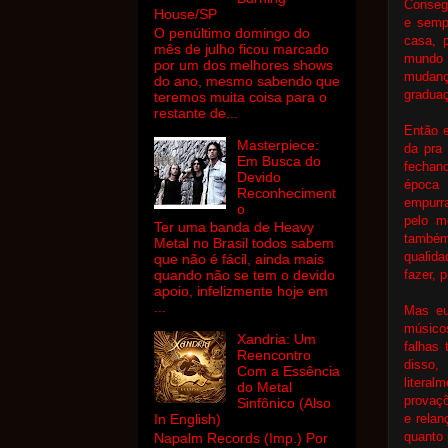
Consegu
House/SP
e semp
O penúltimo domingo do
casa, 
mês de julho ficou marcado
mundo 
por um dos melhores shows
mudanç
do ano, mesmo sabendo que
gradua
teremos muita coisa para o
restante de...
Então e
Masterpiece:
da pra 
Em Busca do
fechand
Devido
época
Reconheciment
empurra
o
pelo m
Ter uma banda de Heavy
também
Metal no Brasil todos sabem
qualida
que não é fácil, ainda mais
fazer, 
quando não se tem o devido
apoio, infelizmente hoje em
...
Mas eu
músico
Xandria: Um
falhas
Reencontro
disso,
Com a Essência
litera
do Metal
provaçõ
Sinfônico (Also
e rela
In English)
quanto
Napalm Records (Imp.) Por