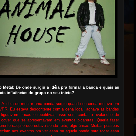
o Metal: De onde surgiu a idéia pra formar a banda e quais as
ais influências do grupo no seu início?
:
A ideia de montar uma banda surgiu quando eu ainda morava em
á/PR. Eu estava descontente com a cena local, achava as bandas
 figuravam fracas e repetitivas, isso sem contar a avalanche de
 cover que se apresentavam em eventos picaretas. Queria fazer
ferente daquilo que estava sendo feito, algo único. Muitas pessoas
eciam aos eventos pra ver essa ou aquela banda para tocar essa