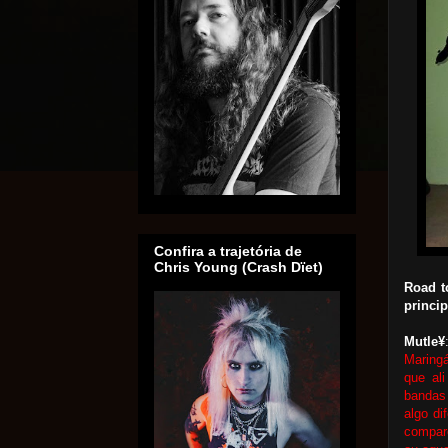
Confira a trajetória de
Chris Young (Crash Dïet)
Road t
princip
Mutle¥
Maring
que ali
bandas
algo di
compar