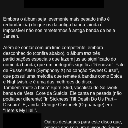
Embora o álbum seja levemente mais pesado (não é
redundância) do que os da antiga banda, ainda é
impossível não nos remetermos à antiga banda da bela
Jansen.
Além de contar com um time competente, embora
desconhecido (confira abaixo), o álbum traz três
participações especiais que fazem jus ao significado do
nome da banda, que em português significa “Renovar”. Falo
de Russel Allen (Symphony X) na canção “Sweet Curse”,
que possui uma melodia que remete à bandas como Epica
e Nightwish, e é uma das melhroes do disco.
Também “mete a boca” Bjorn Strid, vocalista do Soilwork,
banda de Metal Core da Suécia. Ele canta na pesada (não
podia ser diferente) “In Sickness 'Till Death Do Us Part –
Disdain”. E, ainda, George Oosthoek (Orphanage) em
“Here’s My Hell”.
Outros destaques para este disco que,
embora não seja um divisor de águas