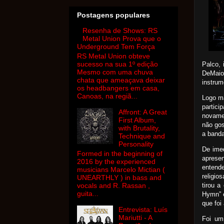
Postagens populares
Resenha de Shows: RS
Metal Union Prova que o
Underground Tem Força
RS Metal Union obteve
sucesso na sua 1º edição
Palco, 
Mesmo com uma chuva
DeMaio
chata que ameaçava deixar
instrum
os headbangers em casa,
Canoas, na regiã...
Logo ma
partici
Affront: A Great
novame
First Album,
não gos
with Brutality,
a banda
Technique and
Personality
De imed
Formed in the beginning of
aprese
2016 by the experienced
entend
musicians Marcelo Mictian (
religio
UNEARTHLY ) in bass and
tirou a
vocals and R. Rassan ,
guita...
Hymn” e
que foi
Entrevista: Luís
Mariutti - A
Foi um