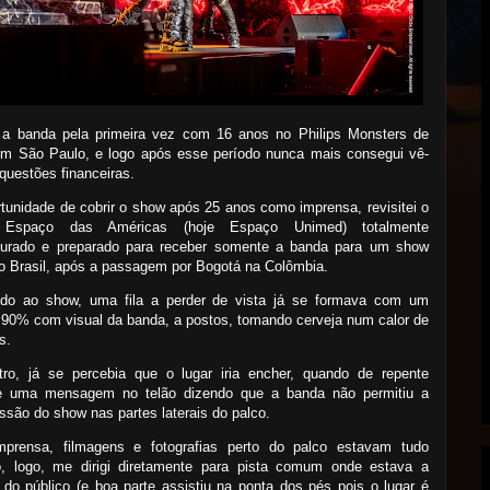
i a banda pela primeira vez com 16 anos no Philips Monsters de
em São Paulo, e logo após esse período nunca mais consegui vê-
 questões financeiras.
tunidade de cobrir o show após 25 anos como imprensa, revisitei o
o Espaço das Américas (hoje Espaço Unimed) totalmente
uturado e preparado para receber somente a banda para um show
o Brasil, após a passagem por Bogotá na Colômbia.
do ao show, uma fila a perder de vista já se formava com um
 90% com visual da banda, a postos, tomando cerveja num calor de
s.
tro, já se percebia que o lugar iria encher, quando de repente
e uma mensagem no telão dizendo que a banda não permitiu a
ssão do show nas partes laterais do palco.
mprensa, filmagens e fotografias perto do palco estavam tudo
do, logo, me dirigi diretamente para pista comum onde estava a
 do público (e boa parte assistiu na ponta dos pés pois o lugar é