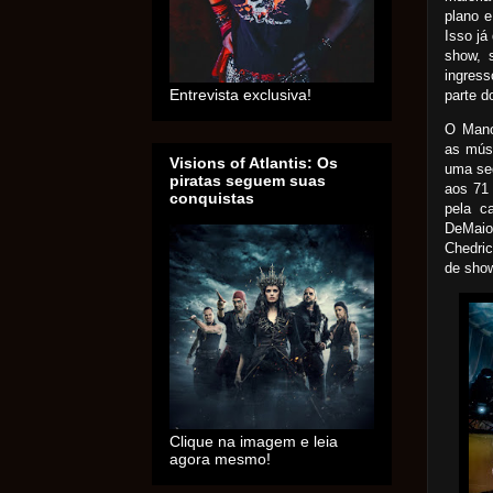
plano e
Isso já
show, 
ingress
Entrevista exclusiva!
parte d
O Manow
as músi
Visions of Atlantis: Os
uma se
piratas seguem suas
aos 71
conquistas
pela c
DeMaio,
Chedric
de sho
Clique na imagem e leia
agora mesmo!