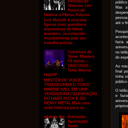
Reunião do
público
Shaman, Um
Mas a
Pouco de
despen
História e Planos Futuros
pessoa
Luís Mariutti é uma das
até o f
figuras mais queridas e
expressivas do Metal
Pesqui
brasileiro, reconhecido
aconte
mundialmente pelo seu
fazia 
trabalho princip...
anivers
Cobertura de
no tel
Show: Masters
do espe
Of Voices –
18/07/2026 –
Ao meu
Tokio Marine
final 
Hall/SP
tinha s
MASTER OF VOICES
público
TRANSFORMA O TOKIO
MARINE HALL EM UMA
O telão
VERDADEIRA CELEBRAÇÃO
e fazi
DO HARD ROCK E DO
aniver
HEAVY METAL Mais uma
próprio
noite histórica para os ...
Entrevista -
Apokalyptic
Raids :