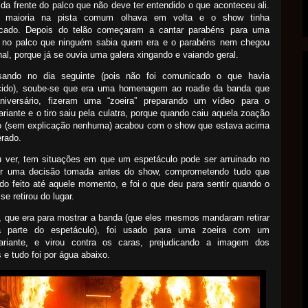
 da frente do palco que não deve ter entendido o que aconteceu ali.
 maioria na pista comum olhava em volta e o show tinha
cado. Depois do telão começaram a cantar parabéns para uma
 no palco que ninguém sabia quem era e o parabéns nem chegou
inal, porque já se ouvia uma galera xingando e vaiando geral.
sando no dia seguinte (pois não foi comunicado o que havia
cido), soube-se que era uma homenagem ao roadie da banda que
aniversário, fizeram uma “zoeira” preparando um vídeo para o
ariante e o tiro saiu pela culatra, porque quando caiu aquela zoação
ão (sem explicação nenhuma) acabou com o show que estava acima
rado.
 ver, tem situações em que um espetáculo pode ser arruinado no
por uma decisão tomada antes do show, comprometendo tudo que
ido feito até aquele momento, e foi o que deu para sentir quando o
 se retirou do lugar.
, que era para mostrar a banda (que eles mesmos mandaram retirar
a parte do espetáculo), foi usado para uma zoeira com um
sariante, e virou contra os caras, prejudicando a imagem dos
s e tudo foi por água abaixo.