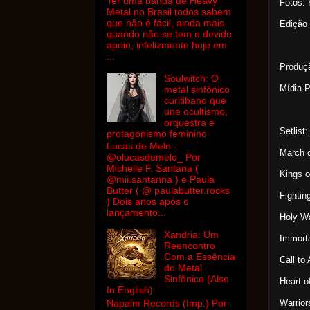
Ter uma banda de Heavy
Fotos: 
Metal no Brasil todos sabem
que não é fácil, ainda mais
Edição
quando não se tem o devido
apoio, infelizmente hoje em
...
Produç
Soulwitch: O
Mídia 
metal sinfônico
curitibano que
une ocultismo,
orquestra e
Setlist:
protagonismo feminino
Lucas de Melo -
March o
@olucasdemelo_ Por
Michelle F. Santana (
Kings o
@mii.santanna ) e Paula
Butter ( @ paulabutter.rocks
Fightin
) Dois anos após o
lançamento...
Holy W
Xandria: Um
Immort
Reencontro
Com a Essência
Call to
do Metal
Sinfônico (Also
Heart o
In English)
Warrior
Napalm Records (Imp.) Por