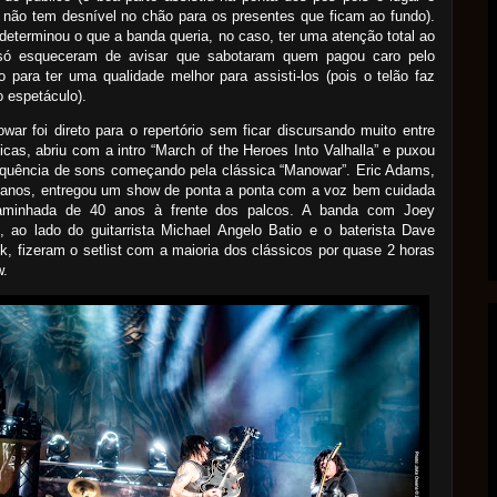
 não tem desnível no chão para os presentes que ficam ao fundo).
 determinou o que a banda queria, no caso, ter uma atenção total ao
só esqueceram de avisar que sabotaram quem pagou caro pelo
o para ter uma qualidade melhor para assisti-los (pois o telão faz
o espetáculo).
ar foi direto para o repertório sem ficar discursando muito entre
cas, abriu com a intro “March of the Heroes Into Valhalla” e puxou
quência de sons começando pela clássica “Manowar”. Eric Adams,
 anos, entregou um show de ponta a ponta com a voz bem cuidada
aminhada de 40 anos à frente dos palcos. A banda com Joey
 ao lado do guitarrista Michael Angelo Batio e o baterista Dave
k, fizeram o setlist com a maioria dos clássicos por quase 2 horas
w.