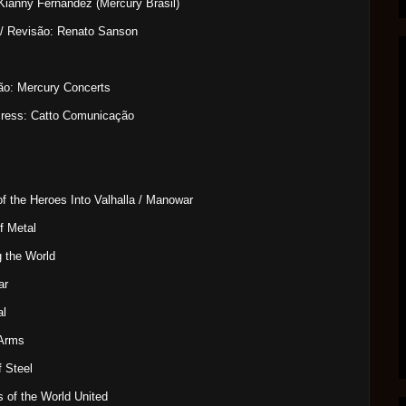
Kianny Fernandez (Mercury Brasil)
 / Revisão: Renato Sanson
ão: Mercury Concerts
Press: Catto Comunicação
f the Heroes Into Valhalla / Manowar
f Metal
g the World
ar
al
 Arms
f Steel
s of the World United