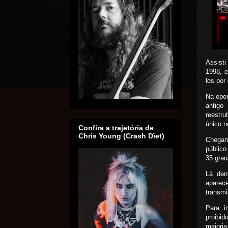
Assist
1998, 
los por
Na opor
antig
reestr
único n
Confira a trajetória de
Chris Young (Crash Dïet)
Chegan
público
35 grau
Lá den
aparec
transmi
Para i
proibi
maioria