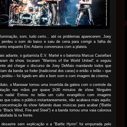
iluminação, som, tudo certo... até os problemas aparecerem. Joey
 perdeu o som do baixo e saiu de cena para corrigir a falha do
ento enquanto Eric Adams conversava com a plateia.
is adiante, o guitarrista E.V. Martel e o baterista Marcus Castellani
param do show, tocaram “Warriors of the World United”, e seguiu
nte até chegar o discurso de Joey DeMaio mandando todos que
tam da banda se foder (tradicional dos caras) e então o telão – que
 proibiu – foi ligado em alto e bom som e com imagem de cinema.
iato, o Manowar tomou uma invertida da galera com o controle da
ntação nas mãos por quase 1h30 minutos de show. Ninguém
eu nada! Entrou no telão um culto evangélico com imagens
sas que calou o público instantaneamente, não acabava mais aquilo;
 concentração do show faltando duas músicas para acabar (“Battle
 “Black Wind, Fire and Steel”) e a banda tomou uma vaia calorosa
 abafada lá na frente.
 desastre sem explicação e a “Battle Hymn” foi empurrada pelo