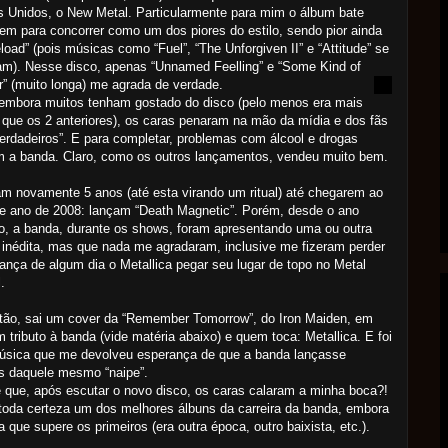
 Unidos, o New Metal. Particularmente para mim o álbum bate
em para concorrer como um dos piores do estilo, sendo pior ainda
load” (pois músicas como “Fuel”, “The Unforgiven II” e “Attitude” se
m). Nesse disco, apenas “Unnamed Feelling” e “Some Kind of
” (muito longa) me agrada de verdade.
embora muitos tenham gostado do disco (pelo menos era mais
que os 2 anteriores), os caras penaram na mão da mídia e dos fãs
verdadeiros”. E para completar, problemas com álcool e drogas
 a banda. Claro, como os outros lançamentos, vendeu muito bem.
 novamente 5 anos (até esta virando um ritual) até chegarem ao
e ano de 2008: lançam “Death Magnetic”. Porém, desde o ano
, a banda, durante os shows, foram apresentando uma ou outra
inédita, mas que nada me agradaram, inclusive me fizeram perder
ança de algum dia o Metallica pegar seu lugar de topo no Metal
.
tão, sai um cover da “Remember Tomorrow”, do Iron Maiden, em
 tributo à banda (vide matéria abaixo) e quem toca: Metallica. E foi
úsica que me devolveu esperança de que a banda lançasse
s daquele mesmo “naipe”.
 que, após escutar o novo disco, os caras calaram a minha boca?!
oda certeza um dos melhores álbuns da carreira da banda, embora
a que supere os primeiros (era outra época, outro baixista, etc.).