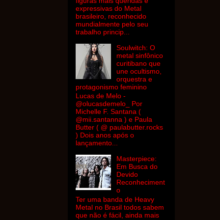
figuras mais queridas e
expressivas do Metal
brasileiro, reconhecido
mundialmente pelo seu
trabalho princip...
Soulwitch: O
metal sinfônico
curitibano que
une ocultismo,
orquestra e
protagonismo feminino
Lucas de Melo -
@olucasdemelo_ Por
Michelle F. Santana (
@mii.santanna ) e Paula
Butter ( @ paulabutter.rocks
) Dois anos após o
lançamento...
Masterpiece:
Em Busca do
Devido
Reconheciment
o
Ter uma banda de Heavy
Metal no Brasil todos sabem
que não é fácil, ainda mais