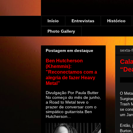
Início
Entrevistas
Histórico
Photo Gallery
sexta-
Postagem em destaque
Cala
Ben Hutcherson
(Khemmis):
“De
"Reconectamos com a
alegria de fazer Heavy
Metal”
Divulgação Por Paula Butter
O Metal
No começo do mês de junho,
Surgira
a Road to Metal teve o
Trash 
prazer de conversar com o
se cons
simpático guitarrista Ben
um Jam
Hutcherson...
Então, 
Burton,