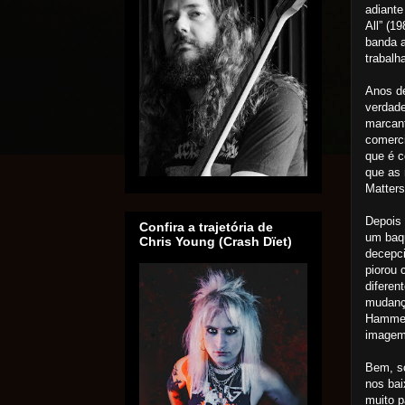
adiante
All” (1
banda 
trabalh
Anos de
verdade
marcant
comerci
que é c
que as 
Matters
Depois 
Confira a trajetória de
um baqu
Chris Young (Crash Dïet)
decepci
piorou 
diferen
mudanç
Hammet
imagem
Bem, só
nos bai
muito p