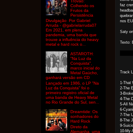
Trovão:
faz cre
Colhendo os
headban
Frutos da
Persistência
quebrar
Divulgação Por Gabriel
nos EU
Arruda - @gabrielarruda07
Em 2021, em plena
Saty o
pandemia, uma banda que
trouxe a influência do heavy
Texto:
metal e hard rock o...
ASTAROTH:
"Na Luz da
Conquista",
marco inicial do
Track L
Metal Gaúcho,
ganhará versão em CD
1-That 
Lançado em 1986, o LP "Na
Luz da Conquista" foi o
2-The E
primeiro registro oficial de
3-Broke
uma banda de Heavy Metal
4-The 
no Rio Grande do Sul, sen...
5-All N
6-Cyan
Dreamtide: Os
7-The U
sonhadores do
8-The 
Hard Rock
9-Suic
Direto da
10-My 
Alemanha, uma