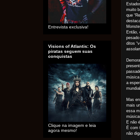
Estados
muito b
que “Re
destaca
Monster
Entrevista exclusiva!
Então, 
pesado 
ditos “
Visions of Atlantis: Os
assolam
piratas seguem suas
conquistas
Demoram
present
passado
música 
a esper
mundial
Mas en
mais um
essa m
música
E não é
Clique na imagem e leia
É com t
agora mesmo!
não dig