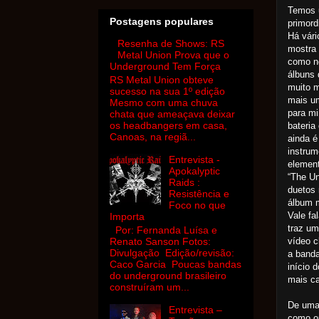
Temos 
Postagens populares
primord
Há vári
Resenha de Shows: RS
mostra 
Metal Union Prova que o
como ne
Underground Tem Força
álbuns 
RS Metal Union obteve
muito m
sucesso na sua 1º edição
mais um
Mesmo com uma chuva
para mi
chata que ameaçava deixar
os headbangers em casa,
bateria
Canoas, na regiã...
ainda é
instrum
Entrevista -
elemen
Apokalyptic
“The Un
Raids :
duetos 
Resistência e
álbum m
Foco no que
Vale fa
Importa
traz um
Por: Fernanda Luísa e
vídeo c
Renato Sanson Fotos:
Divulgação Edição/revisão:
a banda
Caco Garcia Poucas bandas
início 
do underground brasileiro
mais ca
construíram um...
De uma 
Entrevista –
como o