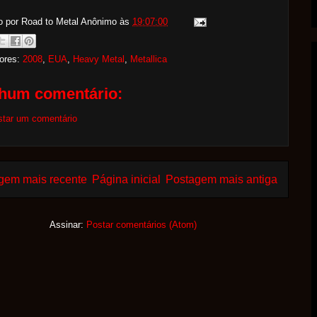
o por Road to Metal
Anônimo
às
19:07:00
ores:
2008
,
EUA
,
Heavy Metal
,
Metallica
hum comentário:
star um comentário
gem mais recente
Página inicial
Postagem mais antiga
Assinar:
Postar comentários (Atom)