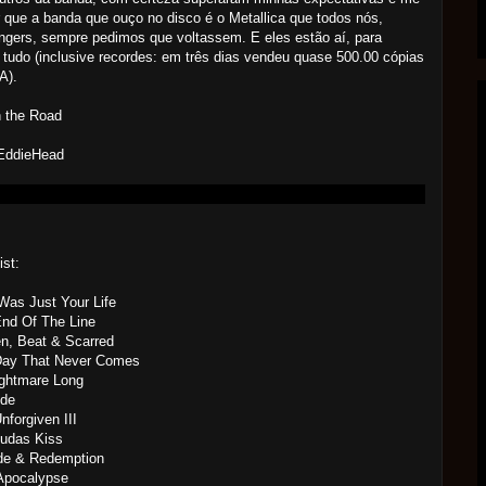
r que a banda que ouço no disco é o Metallica que todos nós,
gers, sempre pedimos que voltassem. E eles estão aí, para
 tudo (inclusive recordes: em três dias vendeu quase 500.00 cópias
A).
n the Road
 EddieHead
ist:
Was Just Your Life
nd Of The Line
n, Beat & Scarred
Day That Never Comes
ightmare Long
ide
nforgiven III
Judas Kiss
ide & Redemption
Apocalypse