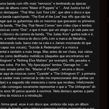
uma banda com riffs mais “nervosos” e lembrando as épocas
iais de álbuns como “Mater of Puppets” e “... And Justice for All”.
os destaques: “That Was Just Your Life”, que abre o disco e que
a banda caprichando, “The End of the Line” traz riffs que não há
gar que os guitarristas são os mesmos que gravaram os primeiros
da banda, “The Day That Never Comes” tem vídeo clipe e lembra
úsicas como “One”, o que é mais que um elogio e já vale para ser
 clássico da carreira da banda, “The Judas Kiss” quebra tudo e é,
m, a melhor música do disco (riffs com a marca do Metallica,
 detonando tudo, baixo indo na cola e o James mostrando do que
 capaz nos vocais), “Suicide & Redemption” é a música
ental e também a mais longa. Mas antes de ser chata, traz vários
tos como dedilhados melódicos (daqueles que encontramos em
forgiven” e “Nothing Else Matters” por exemplo), riffs pesados e
nos solos. Por fim, “My Apocalypse” lembra “Damage Inc.”, do
ais amado pelos fãs, “Master of Puppets”, encerra o disco.
lar aqui de músicas como “Cyanide” e “The Unforgiven II”: a primeira
a caráter mais comercial (e não me impressionarei dela ganhar um
lipe) e a segunda não mereceria o nome que recebeu. Infelizmente
 não conseguiu novamente representar o que a “The Unforgiven” do
dos anos 90 passa quando à ouvimos. Nela destaco apenas a parte
lma da música e a introdução.
forma geral, esse é um disco que, embora não seja um álbum
utros da banda, com certeza superaram minhas expectativas e me