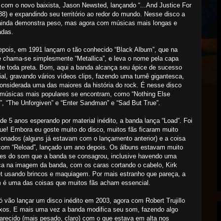
 com o novo baixista, Jason Newsted, lançando “...And Justice For
988) e expandindo seu território ao redor do mundo. Nesse disco a
ainda demonstra peso, mas agora com músicas mais longas e
adas.
pois, em 1991 lançam o tão conhecido “Black Album”, que na
 chama-se simplesmente “Metallica”, e leva o nome pela capa
e toda preta. Bom, aqui a banda alcança seu ápice de sucesso
al, gravando vários vídeos clips, fazendo uma turnê gigantesca,
onsiderada uma das maiores da história do rock. É nesse disco
músicas mais populares se encontram, como “Nothing Else
”, “The Unforgiven” e “Enter Sandman” e “Sad But True”.
de 5 anos esperando por material inédito, a banda lança “Load”. Foi
e! Embora eu goste muito do disco, muitos fãs ficaram muito
onados (alguns já estavam com o lançamento anterior) e a coisa
com “Reload”, lançado um ano depois. Os álbuns estavam muito
tes do som que a banda se consagrou, inclusive havendo uma
a na imagem da banda, com os caras cortando o cabelo, Kirk
 usando brincos e maquiagem. Por mais estranho que pareça, a
 é uma das coisas que muitos fãs acham essencial.
 vão lançar um disco inédito em 2003, agora com Robert Trujillo
xos. E mais uma vez a banda modifica seu som, fazendo algo
arecido (mais pesado, claro) com o que estava em alta nos