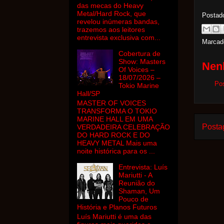
das mecas do Heavy
Metal/Hard Rock, que
Postad
revelou inúmeras bandas,
trazemos aos leitores
entrevista exclusiva com...
Marcad
Cobertura de
Show: Masters
Nen
Of Voices –
18/07/2026 –
Po
Tokio Marine
Hall/SP
MASTER OF VOICES
TRANSFORMA O TOKIO
MARINE HALL EM UMA
Posta
VERDADEIRA CELEBRAÇÃO
DO HARD ROCK E DO
HEAVY METAL Mais uma
noite histórica para os ...
Entrevista: Luís
Mariutti - A
Reunião do
Shaman, Um
Pouco de
História e Planos Futuros
Luís Mariutti é uma das