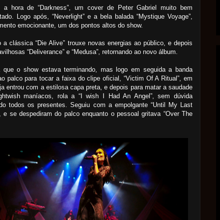
 a hora de “Darkness”, um cover de Peter Gabriel muito bem
etado. Logo após, “Neverlight” e a bela balada “Mystique Voyage”,
ento emocionante, um dos pontos altos do show.
 a clássica “Die Alive” trouxe novas energias ao público, e depois
vilhosas “Deliverance” e “Medusa”, retornando ao novo álbum.
a que o show estava terminando, mas logo em seguida a banda
ao palco para tocar a faixa do clipe oficial, “Victim Of A Ritual”, em
ja entrou com a estilosa capa preta, e depois para matar a saudade
ghtwish maníacos, rola a “I wish I Had An Angel”, sem dúvida
do todos os presentes. Seguiu com a empolgante “Until My Last
, e se despediram do palco enquanto o pessoal gritava “Over The