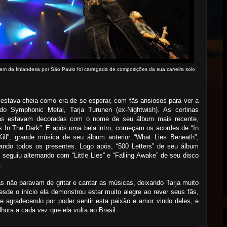
m da finlandesa por São Paulo foi carregada de composições da sua carreira solo
estava cheia como era de se esperar, com fãs ansiosos para ver a
do Symphonic Metal, Tarja Turunen (ex-Nightwish). As cortinas
as estavam decoradas com o nome de seu álbum mais recente,
s In The Dark”. E após uma bela intro, começam os acordes de “In
Kill”, grande música de seu álbum anterior “What Lies Beneath”,
ando todos os presentes. Logo após, “500 Letters” de seu álbum
e seguiu alternando com “Little Lies” e “Falling Awake” de seu disco
r.
s não paravam de gritar e cantar as músicas, deixando Tarja muito
Desde o início ela demonstrou estar muito alegre ao rever seus fãs,
ve agradecendo por poder sentir esta paixão e amor vindo deles, e
hora a cada vez que ela volta ao Brasil.