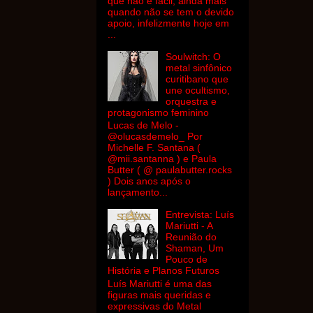
que não é fácil, ainda mais
quando não se tem o devido
apoio, infelizmente hoje em
...
Soulwitch: O
metal sinfônico
curitibano que
une ocultismo,
orquestra e
protagonismo feminino
Lucas de Melo -
@olucasdemelo_ Por
Michelle F. Santana (
@mii.santanna ) e Paula
Butter ( @ paulabutter.rocks
) Dois anos após o
lançamento...
Entrevista: Luís
Mariutti - A
Reunião do
Shaman, Um
Pouco de
História e Planos Futuros
Luís Mariutti é uma das
figuras mais queridas e
expressivas do Metal