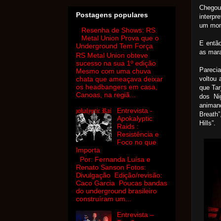
Chegou
Postagens populares
interpr
um mom
Resenha de Shows: RS
Metal Union Prova que o
E então
Underground Tem Força
as mara
RS Metal Union obteve
sucesso na sua 1º edição
Pareci
Mesmo com uma chuva
voltou 
chata que ameaçava deixar
os headbangers em casa,
que Tar
Canoas, na regiã...
dos Ni
animan
Entrevista -
Breath”
Apokalyptic
Hills”.
Raids :
Resistência e
Foco no que
Importa
Por: Fernanda Luísa e
Renato Sanson Fotos:
Divulgação Edição/revisão:
Caco Garcia Poucas bandas
do underground brasileiro
construíram um...
Entrevista –