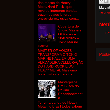
das mecas do Heavy
Metal/Hard Rock, que
Marcad
revelou inúmeras bandas,
Turune
trazemos aos leitores
entrevista exclusiva com...
Nen
Cobertura de
Show: Masters
Po
Of Voices –
18/07/2026 –
Tokio Marine
Hall/SP
MASTER OF VOICES
Posta
TRANSFORMA O TOKIO
MARINE HALL EM UMA
VERDADEIRA CELEBRAÇÃO
DO HARD ROCK E DO
HEAVY METAL Mais uma
noite histórica para os ...
Masterpiece:
Em Busca do
Devido
Reconheciment
o
Ter uma banda de Heavy
Metal no Brasil todos sabem