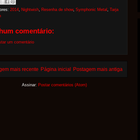
ores:
2014
,
Nightwish
,
Resenha de show
,
Symphonic Metal
,
Tarja
n
hum comentário:
star um comentário
gem mais recente
Página inicial
Postagem mais antiga
Assinar:
Postar comentários (Atom)