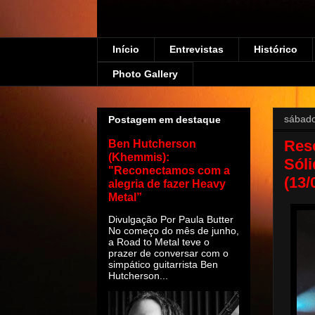
Início
Entrevistas
Histórico
Photo Gallery
sábado
Postagem em destaque
Res
Ben Hutcherson
(Khemmis):
Sóli
"Reconectamos com a
(13/
alegria de fazer Heavy
Metal”
Divulgação Por Paula Butter
No começo do mês de junho,
a Road to Metal teve o
prazer de conversar com o
simpático guitarrista Ben
Hutcherson...