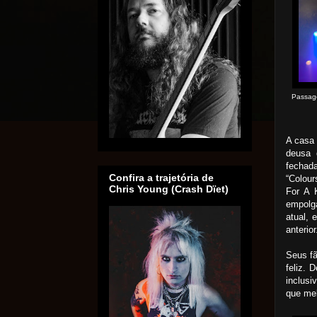
Passage
A casa 
deusa 
fechad
Confira a trajetória de
“Colour
Chris Young (Crash Dïet)
For A 
empolg
atual, 
anterio
Seus fã
feliz. 
inclusi
que mel