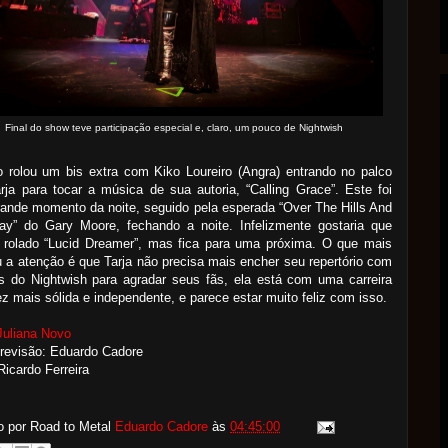
Final do show teve participação especial e, claro, um pouco de Nightwish
 rolou um bis extra com Kiko Loureiro (Angra) entrando no palco
ja para tocar a música de sua autoria, “Calling Grace”. Este foi
rande momento da noite, seguido pela esperada “Over The Hills And
ay” do Gary Moore, fechando a noite. Infelizmente gostaria que
e rolado “Lucid Dreamer”, mas fica para uma próxima. O que mais
a atenção é que Tarja não precisa mais encher seu repertório com
s do Nightwish para agradar seus fãs, ela está com uma carreira
z mais sólida e independente, e parece estar muito feliz com isso.
Juliana Novo
revisão: Eduardo Cadore
Ricardo Ferreira
o por Road to Metal
Eduardo Cadore
às
04:45:00