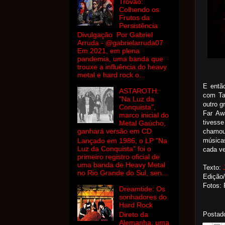
Trovão:
Colhendo os
Frutos da
Persistência
Divulgação Por Gabriel
Arruda - @gabrielarruda07
Em 2021, em plena
pandemia, uma banda que
trouxe a influência do heavy
metal e hard rock o...
E então
ASTAROTH:
com Tar
"Na Luz da
outro g
Conquista",
Far Aw
marco inicial do
tivess
Metal Gaúcho,
ganhará versão em CD
chamou 
música
Lançado em 1986, o LP "Na
Luz da Conquista" foi o
cada ve
primeiro registro oficial de
uma banda de Heavy Metal
Texto:
no Rio Grande do Sul, sen...
Edição/
Fotos: 
Dreamtide: Os
sonhadores do
Hard Rock
Postad
Direto da
Alemanha, uma