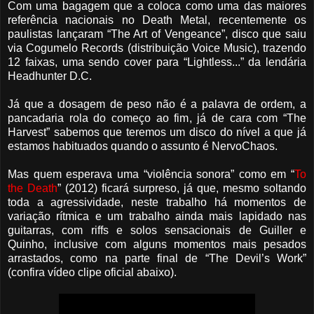
Com uma bagagem que a coloca como uma das maiores
referência nacionais no Death Metal, recentemente os
paulistas lançaram “The Art of Vengeance”, disco que saiu
via Cogumelo Records (distribuição Voice Music), trazendo
12 faixas, uma sendo cover para “Lightless...” da lendária
Headhunter D.C.
Já que a dosagem de peso não é a palavra de ordem, a
pancadaria rola do começo ao fim, já de cara com “The
Harvest” sabemos que teremos um disco do nível a que já
estamos habituados quando o assunto é NervoChaos.
Mas quem esperava uma “violência sonora” como em “
To
the Death
” (2012) ficará surpreso, já que, mesmo soltando
toda a agressividade, neste trabalho há momentos de
variação rítmica e um trabalho ainda mais lapidado nas
guitarras, com riffs e solos sensacionais de Guiller e
Quinho, inclusive com alguns momentos mais pesados
arrastados, como na parte final de “The Devil’s Work”
(confira vídeo clipe oficial abaixo).