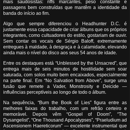
mais saudosistas: riffs marcantes, peso constante e
passagens bem construídas que mantêm a identidade da
banda do início ao fim.
Algo que sempre diferenciou o Headhunter D.C. é
justamente essa capacidade de criar álbuns que os próprios
integrantes, como cultuadores do estilo, gostariam de ouvir.
Sem contar os vocais de Sérgio Baloff, extremamente
entregues à maldade, à desgraça e à calamidade, elevando
ainda mais o nível do disco aos seus 54 anos de idade.
Entre os destaques está “Unblessed by the Unsacred”, que
entrega mais de seis minutos de hostilidade sem soar
saturada, com solos muito bem encaixados, especialmente
na parte final. Em “No Salvation from Above”, surge uma
fusão que remete a Vader, Monstrosity e Deicide —
influências perceptíveis ao longo de todo o álbum.
Na sequência, “Burn the Book of Lies” figura entre as
melhores faixas do trabalho, com um refrão certeiro e
memorável. Depois vêm “Gospel of Doom”, “The
Dysangelist”, “One Thousand Apocalypses”, “Praeludium ad
Ascensionem Haereticorum” — excelente instrumental que