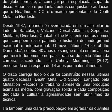
do globo terrestre, a começar pela espetacular capa do
disco. É por isso e por tantas outras conquistas e audácias
que o Headhunter D.C. é o maior representante do Death
Metal no Nordeste.
Desde 1987, a banda é reverenciada em um alto pilar ao
lado de Sarcófago, Vulcano, Dorsal Atlântica, Sepultura,
Mutilator, Overdose, Chakal e The Mist, entre outros nomes
que compõem esse patrimônio histórico do underground
nacional e internacional. O novo álbum, “Rise of the
Damned...”, celebra 40 anos de sangue e luta em uma cena
que resiste fortemente no país. Trata-se do sexto álbum da
carreira, sucedendo ...In Unholy Mourning... (2012),
encerrando uma espera de 14 anos por material inédito.
O disco carrega tudo o que foi construído nessas últimas
quatro décadas: Death Metal Old School. Lançado pela
Mutilation Records, o trabalho apresenta uma produção
acima da média, com gravação sólida e cada composição
dedicada a cultuar a agressividade sem abrir mão da
técnica.
Há também uma clara preocupação em agradar os ouvintes