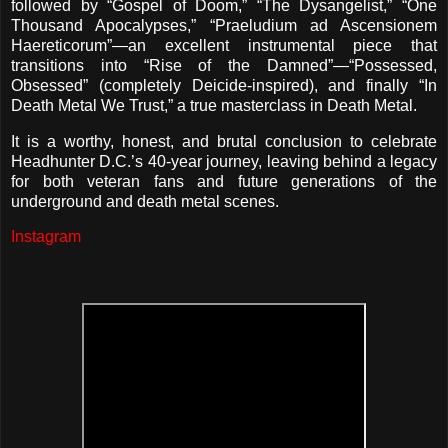
followed by “Gospel of Doom,” “The Dysangelist,” “One
Thousand Apocalypses,” “Praeludium ad Ascensionem
Haereticorum”—an excellent instrumental piece that
transitions into “Rise of the Damned”—“Possessed,
Obsessed” (completely Deicide-inspired), and finally “In
Death Metal We Trust,” a true masterclass in Death Metal.
It is a worthy, honest, and brutal conclusion to celebrate
Headhunter D.C.’s 40-year journey, leaving behind a legacy
for both veteran fans and future generations of the
underground and death metal scenes.
Instagram