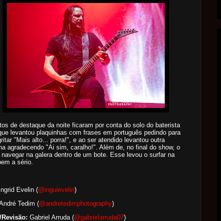
s de destaque da noite ficaram por conta do solo do baterista
que levantou plaquinhas com frases em português pedindo para
ritar "Mais alto... porra!", e ao ser atendido levantou outra
ha agradecendo "Ai sim, caralho!". Além de, no final do show, o
avegar na galera dentro de um bote. Esse levou o surfar na
bem a sério.
ngrid Evelin (
@inguievelin
)
André Tedim (
@
andretedimphotography
)
/Revisão:
Gabriel Arruda (
@gabrielarruda07
)