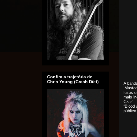
Confira a trajetória de
Chris Young (Crash Dïet)
A banda
‘Mastod
luzes e
mais in
Czar” –
“Blood 
público