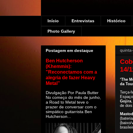
Início
Entrevistas
Histórico
Photo Gallery
quinta
Postagem em destaque
Cobe
Ben Hutcherson
(Khemmis):
14/
"Reconectamos com a
alegria de fazer Heavy
‘The M
Metal”
da Tou
Terça-f
Divulgação Por Paula Butter
Espaço
No começo do mês de junho,
Gojira
a Road to Metal teve o
de dois
prazer de conversar com o
simpático guitarrista Ben
Masto
Hutcherson...
(bateria
(baixo/
brasile