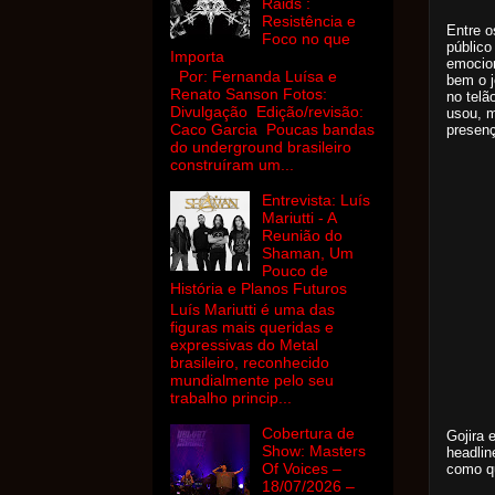
Raids :
Resistência e
Entre o
Foco no que
público
Importa
emocion
Por: Fernanda Luísa e
bem o j
Renato Sanson Fotos:
no telã
Divulgação Edição/revisão:
usou, m
Caco Garcia Poucas bandas
presenç
do underground brasileiro
construíram um...
Entrevista: Luís
Mariutti - A
Reunião do
Shaman, Um
Pouco de
História e Planos Futuros
Luís Mariutti é uma das
figuras mais queridas e
expressivas do Metal
brasileiro, reconhecido
mundialmente pelo seu
trabalho princip...
Cobertura de
Gojira 
Show: Masters
headlin
Of Voices –
como qu
18/07/2026 –