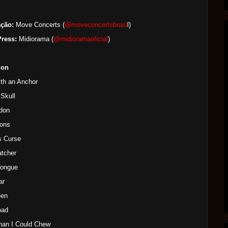
ação:
Move Concerts (
@
moveconcertsbrasi
l)
Press:
Midiorama (
@
midioramaoficial
)
don
th an Anchor
 Skull
don
ions
s Curse
atcher
Tongue
ar
een
oad
han I Could Chew