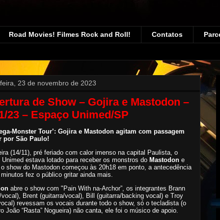
Road Movies! Filmes Rock and Roll!
Contatos
Parc
-feira, 23 de novembro de 2023
rtura de Show – Gojira e Mastodon –
11/23 – Espaço Unimed/SP
ega-Monster Tour’: Gojira e Mastodon agitam com passagem
r por São Paulo!
eira (14/11), pré feriado com calor imenso na capital Paulista, o
 Unimed estava lotado para receber os monstros do
Mastodon
e
, o show do Mastodon começou às 20h18 em ponto, a antecedência
 minutos fez o público gritar ainda mais.
don
abre o show com "Pain With na-Archor”, os integrantes Brann
/vocal), Brent (guitarra/vocal), Bill (guitarra/backing vocal) e Troy
vocal) revessam os vocais durante todo o show, só o tecladista (o
iro João “Rasta” Nogueira) não canta, ele foi o músico de apoio.