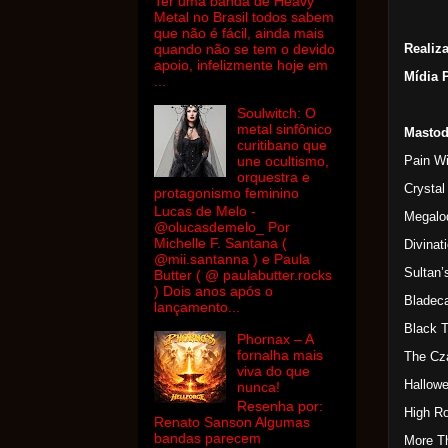
Ter uma banda de Heavy
Metal no Brasil todos sabem
que não é fácil, ainda mais
Realiz
quando não se tem o devido
apoio, infelizmente hoje em
Mídia 
...
Soulwitch: O
metal sinfônico
Masto
curitibano que
Pain Wi
une ocultismo,
orquestra e
Crystal
protagonismo feminino
Lucas de Melo -
Megalo
@olucasdemelo_ Por
Michelle F. Santana (
Divinat
@mii.santanna ) e Paula
Sultan’
Butter ( @ paulabutter.rocks
) Dois anos após o
Bladec
lançamento...
Black 
Phornax – A
fornalha mais
The Cz
viva do que
Hallow
nunca!
Resenha por:
High R
Renato Sanson Algumas
bandas parecem
More T