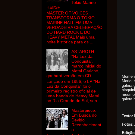
Tokio Marine
Hall/SP
MASTER OF VOICES
TRANSFORMA O TOKIO
MARINE HALL EM UMA
VERDADEIRA CELEBRAÇÃO
DO HARD ROCK E DO
HEAVY METAL Mais uma
noite histórica para os ...
ASTAROTH:
"Na Luz da
Conquista",
marco inicial do
Metal Gaúcho,
ganhará versão em CD
Momento
Mario, 
Lançado em 1986, o LP "Na
galera g
Luz da Conquista" foi o
plaquin
primeiro registro oficial de
mesmo n
uma banda de Heavy Metal
galera 
no Rio Grande do Sul, sen...
Masterpiece:
Em Busca do
Texto:
I
Devido
Fotos:
Reconheciment
o
Edição