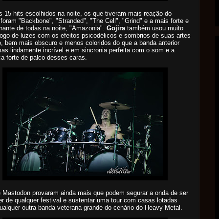
s 15 hits escolhidos na noite, os que tiveram mais reação do
 foram "Backbone", "Stranded", "The Cell", "Grind" e a mais forte e
ante de todas na noite, "Amazonia".
Gojira
também usou muito
ogo de luzes com os efeitos psicodélicos e sombrios de suas artes
o, bem mais obscuro e menos coloridos do que a banda anterior
as lindamente in
crível e em sincronia perfeita com o som e a
a forte de palco desses caras.
e Mastodon provaram ainda mais que podem segurar a onda de ser
er de qualquer festival e sustentar uma tour com casas lotadas
alquer outra banda veterana grande do cenário do Heavy Metal.