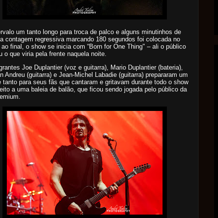
rvalo um tanto longo para troca de palco e alguns minutinhos de
 a contagem regressiva marcando 180 segundos foi colocada no
, ao final, o show se inicia com “Born for One Thing" – ali o público
iu o que viria pela frente naquela noite.
grantes Joe Duplantier (voz e guitarra), Mario Duplantier (bateria),
an Andreu (guitarra) e Jean-Michel Labadie (guitarra) prepararam um
 e tanto para seus fãs que cantaram e gritavam durante todo o show
eito a uma baleia de balão, que ficou sendo jogada pelo público da
remium.