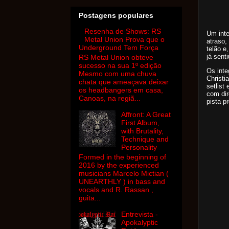
Postagens populares
Resenha de Shows: RS
Um inte
Metal Union Prova que o
atraso,
Underground Tem Força
telão e
já sent
RS Metal Union obteve
sucesso na sua 1º edição
Os inte
Mesmo com uma chuva
Christi
chata que ameaçava deixar
setlist
os headbangers em casa,
com dir
Canoas, na regiã...
pista p
Affront: A Great
First Album,
with Brutality,
Technique and
Personality
Formed in the beginning of
2016 by the experienced
musicians Marcelo Mictian (
UNEARTHLY ) in bass and
vocals and R. Rassan ,
guita...
Entrevista -
Apokalyptic