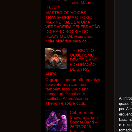
Tokio Marine
Hall/SP
MASTER OF VOICES
TRANSFORMA O TOKIO
MARINE HALL EM UMA
VERDADEIRA CELEBRAÇÃO
DO HARD ROCK E DO
HEAVY METAL Mais uma
noite histórica para os ...
THERION, O
OCULTISMO
DRACONIANO
E O DRAGÃO
DE SITRA
AHRA
O grupo Therion não envolve
somente música, mas
também todo um plano
conceitual filosófico e
A intr
ocultista. A temática do
Therion é sobre ocul...
quase 1
por Al
Cobertura de
erguend
Show: Graham
faixa n
Bonnet Band –
e o so
26/07/2026 –
tomado 
Burning