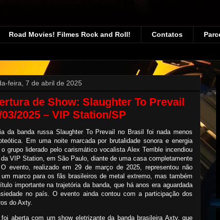
Road Movies! Filmes Rock and Roll!
Contatos
Parc
a-feira, 7 de abril de 2025
rtura de Show: Slaughter To Prevail
/03/2025 – VIP Station/SP
ia da banda russa Slaughter To Prevail no Brasil foi nada menos
oteótica. Em uma noite marcada por brutalidade sonora e energia
 o grupo liderado pelo carismático vocalista Alex Terrible incendiou
 da VIP Station, em São Paulo, diante de uma casa completamente
. O evento, realizado em 29 de março de 2025, representou não
 um marco para os fãs brasileiros de metal extremo, mas também
tulo importante na trajetória da banda, que há anos era aguardada
siedade no país. O evento ainda contou com a participação dos
ros do Axty.
 foi aberta com um show eletrizante da banda brasileira Axty, que