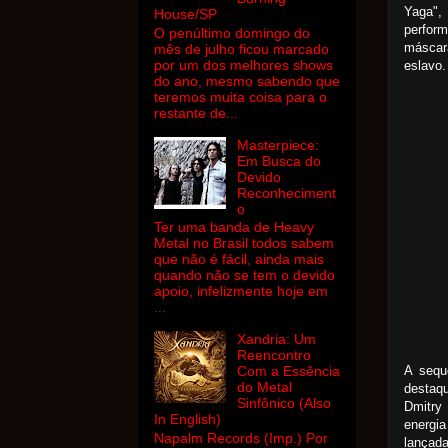
Yaga",
House/SP
perfor
O penúltimo domingo do
máscara
mês de julho ficou marcado
por um dos melhores shows
eslavo.
do ano, mesmo sabendo que
teremos muita coisa para o
restante de...
Masterpiece:
Em Busca do
Devido
Reconheciment
o
Ter uma banda de Heavy
Metal no Brasil todos sabem
que não é fácil, ainda mais
quando não se tem o devido
apoio, infelizmente hoje em
...
Xandria: Um
Reencontro
A sequ
Com a Essência
do Metal
destaq
Sinfônico (Also
Dmitry
In English)
energi
Napalm Records (Imp.) Por
lançad