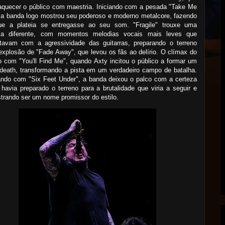
aquecer o público com maestria. Iniciando com a pesada "Take Me
 a banda logo mostrou seu poderoso e moderno metalcore, fazendo
e a plateia se entregasse ao seu som. "Fragile" trouxe uma
ca diferente, com momentos melodias vocais mais leves que
stavam com a agressividade das guitarras, preparando o terreno
explosão de "Fade Away", que levou os fãs ao delírio. O clímax do
o com "You'll Find Me", quando Axty incitou o público a formar um
 death, transformando a pista em um verdadeiro campo de batalha.
ando com "Six Feet Under", a banda deixou o palco com a certeza
havia preparado o terreno para a brutalidade que viria a seguir e
trando ser um nome promissor do estilo.