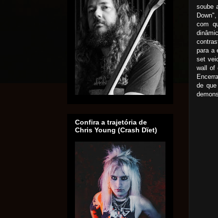
soube 
Down",
com qu
dinâmi
contra
para a 
set vei
wall of
Encerr
de que 
demons
Confira a trajetória de
Chris Young (Crash Dïet)