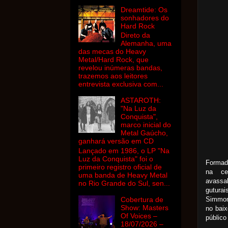
Dreamtide: Os
sonhadores do
Hard Rock
Direto da
Alemanha, uma
das mecas do Heavy
Metal/Hard Rock, que
revelou inúmeras bandas,
trazemos aos leitores
entrevista exclusiva com...
ASTAROTH:
"Na Luz da
Conquista",
marco inicial do
Metal Gaúcho,
ganhará versão em CD
Lançado em 1986, o LP "Na
Luz da Conquista" foi o
Formada
primeiro registro oficial de
na ce
uma banda de Heavy Metal
avassa
no Rio Grande do Sul, sen...
gutura
Simmon
Cobertura de
Show: Masters
no baix
Of Voices –
públic
18/07/2026 –