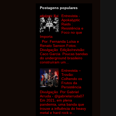
Postagens populares
Entrevista -
Apokalyptic
Raids :
Resistência e
Foco no que
Importa
Por: Fernanda Luísa e
Renato Sanson Fotos:
Divulgação Edição/revisão:
Caco Garcia Poucas bandas
do underground brasileiro
construíram um...
Entrevista –
Trovão:
Colhendo os
Frutos da
Persistência
Divulgação Por Gabriel
Arruda - @gabrielarruda07
Em 2021, em plena
pandemia, uma banda que
trouxe a influência do heavy
metal e hard rock o...