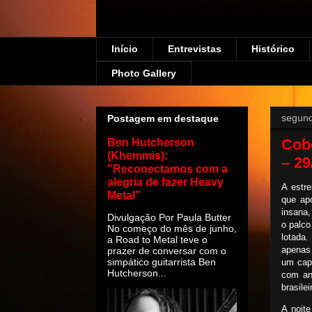
Início
Entrevistas
Histórico
Photo Gallery
segund
Postagem em destaque
Cobe
Ben Hutcherson
(Khemmis):
– 29
"Reconectamos com a
alegria de fazer Heavy
A estre
Metal”
que ap
insana,
Divulgação Por Paula Butter
o palco
No começo do mês de junho,
lotada
a Road to Metal teve o
apenas
prazer de conversar com o
simpático guitarrista Ben
um capí
Hutcherson...
com an
brasilei
A noite