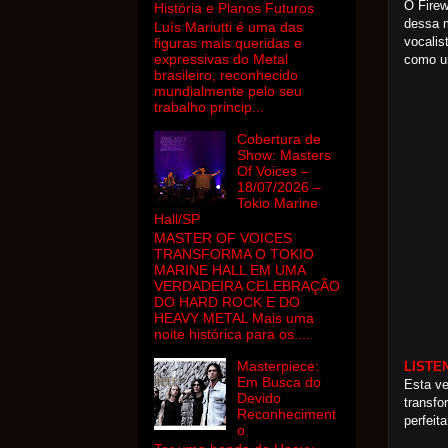
O Firew
História e Planos Futuros
dessa m
Luís Mariutti é uma das
vocalis
figuras mais queridas e
expressivas do Metal
como um
brasileiro, reconhecido
mundialmente pelo seu
trabalho princip...
Cobertura de
Show: Masters
Of Voices –
18/07/2026 –
Tokio Marine
Hall/SP
MASTER OF VOICES
TRANSFORMA O TOKIO
MARINE HALL EM UMA
VERDADEIRA CELEBRAÇÃO
DO HARD ROCK E DO
HEAVY METAL Mais uma
noite histórica para os ...
Masterpiece:
LISTE
Em Busca do
Esta ve
Devido
transf
Reconheciment
perfeita
o