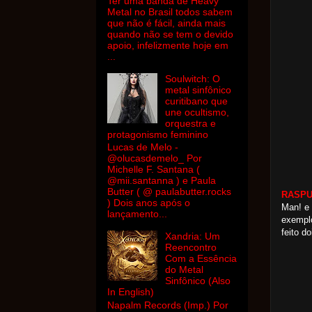
Ter uma banda de Heavy
Metal no Brasil todos sabem
que não é fácil, ainda mais
quando não se tem o devido
apoio, infelizmente hoje em
...
Soulwitch: O
metal sinfônico
curitibano que
une ocultismo,
orquestra e
protagonismo feminino
Lucas de Melo -
@olucasdemelo_ Por
Michelle F. Santana (
@mii.santanna ) e Paula
Butter ( @ paulabutter.rocks
RASPUT
) Dois anos após o
Man! e 
lançamento...
exemplo
feito do
Xandria: Um
Reencontro
Com a Essência
do Metal
Sinfônico (Also
In English)
Napalm Records (Imp.) Por