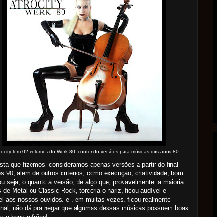
rocity tem 02 volumes do Werk 80, contendo versões para músicas dos anos 80
ista que fizemos, consideramos apenas versões a partir do final
s 90, além de outros critérios, como execução, criatividade, bom
ou seja, o quanto a versão, de algo que, provavelmente, a maioria
 de Metal ou Classic Rock, torceria o nariz, ficou audível e
el aos nossos ouvidos, e , em muitas vezes, ficou realmente
final, não dá pra negar que algumas dessas músicas possuem boas
s e bons refrães!