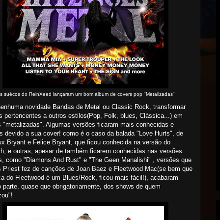
s suécos do ReinXeed lançaram um bom álbum de covers pop "Metalizadas"
nenhuma novidade Bandas de Metal ou Classic Rock, transformar
 pertencentes a outros estilos(Pop, Folk, blues, Clássica...) em
 "metalizadas". Algumas versões ficaram mais conhecidas e
 devido a sua cover! como é o caso da balada "Love Hurts", de
x Bryant e Felice Bryant, que ficou conhecida na versão do
h, e outras, apesar de também ficarem conhecidas nas versões
is, como "Diamons And Rust" e "The Geen Manalishi" , versões que
s Priest fez de canções de Joan Baez e Fleetwood Mac(se bem que
a do Fleetwood é um Blues/Rock, ficou mais fácil!), acabaram
 parte, quase que obrigatoriamente, dos shows de quem
zou"!