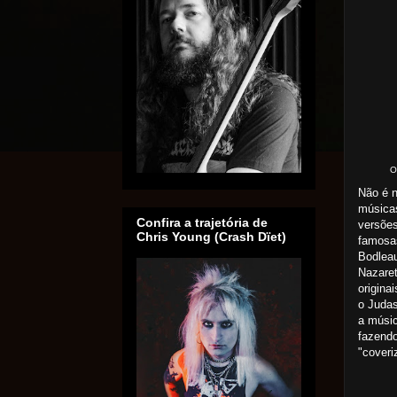
O
Não é 
músicas
Confira a trajetória de
versões
Chris Young (Crash Dïet)
famosas
Bodleau
Nazaret
origina
o Juda
a músic
fazendo
"coveri