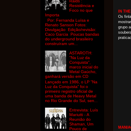
Raids :
Resistência e
Foco no que
IN THE
Importa
Os finl
Por: Fernanda Luísa e
mostra
Renato Sanson Fotos:
grupo a
Divulgação Edição/revisão:
soubera
Caco Garcia Poucas bandas
pratica
do underground brasileiro
construíram um...
ASTAROTH:
"Na Luz da
Conquista",
marco inicial do
Metal Gaúcho,
ganhará versão em CD
Lançado em 1986, o LP "Na
Luz da Conquista" foi o
primeiro registro oficial de
uma banda de Heavy Metal
no Rio Grande do Sul, sen...
Entrevista: Luís
Mariutti - A
Reunião do
Shaman, Um
MANIA
Pouco de