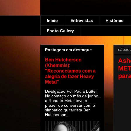
Início
Entrevistas
Histórico
Photo Gallery
sábado
Postagem em destaque
Ashe
Ben Hutcherson
(Khemmis):
META
"Reconectamos com a
par
alegria de fazer Heavy
Metal”
Divulgação Por Paula Butter
No começo do mês de junho,
a Road to Metal teve o
prazer de conversar com o
simpático guitarrista Ben
Hutcherson...