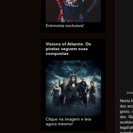
Entrevista exclusiva!
Visions of Atlantis: Os
piratas seguem suas
conquistas
O At
Nesta l
dos ano
gosto, 
dos fãs
Clique na imagem e leia
aceitáv
agora mesmo!
legal!a
melodia