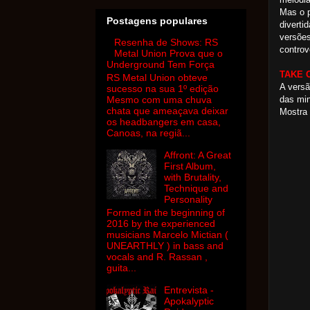
Mas o p
Postagens populares
diverti
versões
Resenha de Shows: RS
controv
Metal Union Prova que o
Underground Tem Força
TAKE O
RS Metal Union obteve
A versã
sucesso na sua 1º edição
das min
Mesmo com uma chuva
chata que ameaçava deixar
Mostra 
os headbangers em casa,
Canoas, na regiã...
Affront: A Great
First Album,
with Brutality,
Technique and
Personality
Formed in the beginning of
2016 by the experienced
musicians Marcelo Mictian (
UNEARTHLY ) in bass and
vocals and R. Rassan ,
guita...
Entrevista -
Apokalyptic